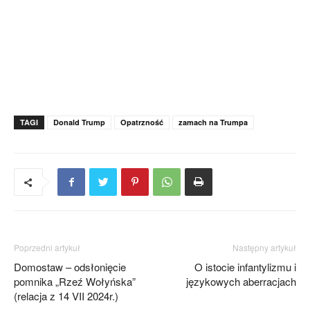
TAGI
Donald Trump
Opatrzność
zamach na Trumpa
Poprzedni artykuł
Następny artykuł
Domostaw – odsłonięcie
O istocie infantylizmu i
pomnika „Rzeź Wołyńska”
językowych aberracjach
(relacja z 14 VII 2024r.)