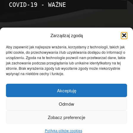
COVID-19 - WAŻNE
POPULARNE KATEGORIE
Zarządzaj zgodą
Temat dnia
4601
Aby zapewnić jak najlepsze wrażenia, korzystamy z technologii, takich jak
pliki cookie, do przechowywania i/lub uzyskiwania dostępu do informacji o
Publicystyka
4363
urządzeniu. Zgoda na te technologie pozwoli nam przetwarzać dane, takie
jak zachowanie podczas przeglądania lub unikalne identyfikatory na tej
Polityka
3639
stronie. Brak wyrażenia zgody lub wycofanie zgody może niekorzystnie
Polska
3462
wpłynąć na niektóre cechy i funkcje.
Społeczeństwo
2823
Akceptuję
Kraj
1290
Gospodarka
1230
Odmów
Europa
866
Zobacz preferencje
Świat
595
Polityka plików cookies