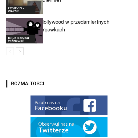
COVID-19 -
WAŻNE
Hollywood w przedśmiertnych
drgawkach
Jakub Bożydar
Wiśniewski
ROZMAITOŚCI