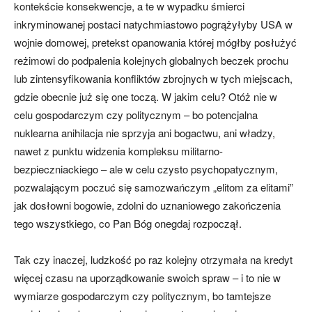
kontekście konsekwencje, a te w wypadku śmierci
inkryminowanej postaci natychmiastowo pogrążyłyby USA w
wojnie domowej, pretekst opanowania której mógłby posłużyć
reżimowi do podpalenia kolejnych globalnych beczek prochu
lub zintensyfikowania konfliktów zbrojnych w tych miejscach,
gdzie obecnie już się one toczą. W jakim celu? Otóż nie w
celu gospodarczym czy politycznym – bo potencjalna
nuklearna anihilacja nie sprzyja ani bogactwu, ani władzy,
nawet z punktu widzenia kompleksu militarno-
bezpieczniackiego – ale w celu czysto psychopatycznym,
pozwalającym poczuć się samozwańczym „elitom za elitami”
jak dosłowni bogowie, zdolni do uznaniowego zakończenia
tego wszystkiego, co Pan Bóg onegdaj rozpoczął.
Tak czy inaczej, ludzkość po raz kolejny otrzymała na kredyt
więcej czasu na uporządkowanie swoich spraw – i to nie w
wymiarze gospodarczym czy politycznym, bo tamtejsze