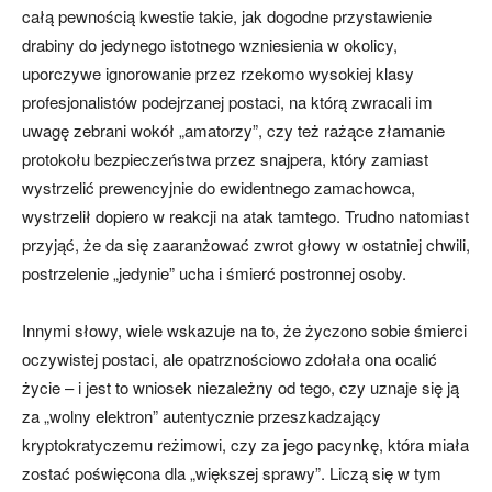
całą pewnością kwestie takie, jak dogodne przystawienie
drabiny do jedynego istotnego wzniesienia w okolicy,
uporczywe ignorowanie przez rzekomo wysokiej klasy
profesjonalistów podejrzanej postaci, na którą zwracali im
uwagę zebrani wokół „amatorzy”, czy też rażące złamanie
protokołu bezpieczeństwa przez snajpera, który zamiast
wystrzelić prewencyjnie do ewidentnego zamachowca,
wystrzelił dopiero w reakcji na atak tamtego. Trudno natomiast
przyjąć, że da się zaaranżować zwrot głowy w ostatniej chwili,
postrzelenie „jedynie” ucha i śmierć postronnej osoby.
Innymi słowy, wiele wskazuje na to, że życzono sobie śmierci
oczywistej postaci, ale opatrznościowo zdołała ona ocalić
życie – i jest to wniosek niezależny od tego, czy uznaje się ją
za „wolny elektron” autentycznie przeszkadzający
kryptokratyczemu reżimowi, czy za jego pacynkę, która miała
zostać poświęcona dla „większej sprawy”. Liczą się w tym