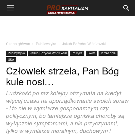
Strona główna
Publicystyka
Jakub Bożydar Wiśniewski
Publicystyka
Jakub Bożydar Wiśniewski
Polityka
Świat
Temat dnia
USA
Człowiek strzela, Pan Bóg
kule nosi…
Ludzkość po raz kolejny otrzymała na kredyt
więcej czasu na uporządkowanie swoich spraw
- i to nie w wymiarze gospodarczym czy
politycznym, bo tamtejsze ogniska choroby są
wyłącznie symptomami, a nie przyczynami,
tylko w wymiarze moralnym, duchowym i