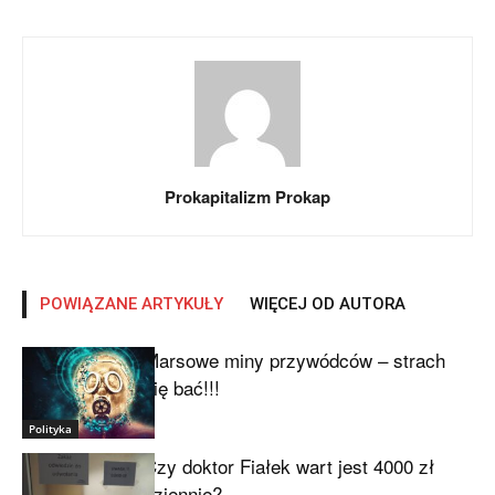
Prokapitalizm Prokap
POWIĄZANE ARTYKUŁY
WIĘCEJ OD AUTORA
Marsowe miny przywódców – strach
się bać!!!
Polityka
Czy doktor Fiałek wart jest 4000 zł
dziennie?