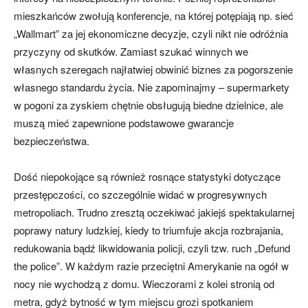
mieszkańców zwołują konferencje, na której potępiają np. sieć
„Wallmart” za jej ekonomiczne decyzje, czyli nikt nie odróżnia
przyczyny od skutków. Zamiast szukać winnych we
własnych szeregach najłatwiej obwinić biznes za pogorszenie
własnego standardu życia. Nie zapominajmy – supermarkety
w pogoni za zyskiem chętnie obsługują biedne dzielnice, ale
muszą mieć zapewnione podstawowe gwarancje
bezpieczeństwa.
Dość niepokojące są również rosnące statystyki dotyczące
przestępczości, co szczególnie widać w progresywnych
metropoliach. Trudno zresztą oczekiwać jakiejś spektakularnej
poprawy natury ludzkiej, kiedy to triumfuje akcja rozbrajania,
redukowania bądź likwidowania policji, czyli tzw. ruch „Defund
the police”. W każdym razie przeciętni Amerykanie na ogół w
nocy nie wychodzą z domu. Wieczorami z kolei stronią od
metra, gdyż bytność w tym miejscu grozi spotkaniem