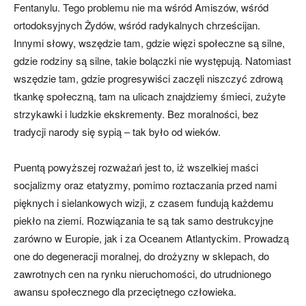
Fentanylu. Tego problemu nie ma wśród Amiszów, wśród
ortodoksyjnych Żydów, wśród radykalnych chrześcijan.
Innymi słowy, wszędzie tam, gdzie więzi społeczne są silne,
gdzie rodziny są silne, takie bolączki nie występują. Natomiast
wszędzie tam, gdzie progresywiści zaczęli niszczyć zdrową
tkankę społeczną, tam na ulicach znajdziemy śmieci, zużyte
strzykawki i ludzkie ekskrementy. Bez moralności, bez
tradycji narody się sypią – tak było od wieków.
Puentą powyższej rozważań jest to, iż wszelkiej maści
socjalizmy oraz etatyzmy, pomimo roztaczania przed nami
pięknych i sielankowych wizji, z czasem fundują każdemu
piekło na ziemi. Rozwiązania te są tak samo destrukcyjne
zarówno w Europie, jak i za Oceanem Atlantyckim. Prowadzą
one do degeneracji moralnej, do drożyzny w sklepach, do
zawrotnych cen na rynku nieruchomości, do utrudnionego
awansu społecznego dla przeciętnego człowieka.