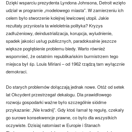
Dzięki wsparciu prezydenta Lyndona Johnsona, Detroit wzięło
udział w programie „modelowego miasta”. W zamierzeniu ich
celem było stworzenie kolejnej lewicowej utopii. Jakie
rezultaty przyniosła ta wieloletnia polityka? Kryzys
zadłużeniowy, deindustrializacja, korupcja, wyludnienie,
spadek jakości usług publicznych, paradoksalnie jeszcze
większe pogłębienie problemu biedy. Warto również
wspomnieć, że ostatnim republikańskim burmistrzem tego
miejsca był śp. Louis Miriani – od 1962 rządzą tam wyłącznie
demokraci.
Do starych problemów dołączają jednak nowe. Otóż od setek
lat Okcydent przestrzegał dekalogu. Dla prawidłowego
rozwoju gospodarki ważne było szczególnie siódme
przykazanie: „Nie kradnij”. Gdy ktoś łamał tę regułę, czekały
go surowe konsekwencje prawne, co było dla wszystkich
oczywiste. Dzisiaj natomiast w Europie i Stanach