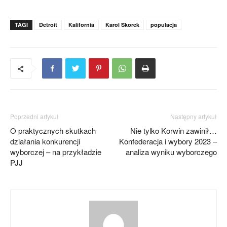
TAGI
Detroit
Kalifornia
Karol Skorek
populacja
Poprzedni artykuł
Następny artykuł
O praktycznych skutkach
Nie tylko Korwin zawinił…
działania konkurencji
Konfederacja i wybory 2023 –
wyborczej – na przykładzie
analiza wyniku wyborczego
PJJ