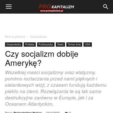
Strona główna
Gospodarka
Gospodarka
Polityka
Publicystyka
Świat
Temat dnia
USA
Czy socjalizm dobije
Amerykę?
Wszelkiej maści socjalizmy oraz etatyzmy,
pomimo roztaczania przed nami pięknych i
sielankowych wizji, z czasem fundują każdemu
piekło na ziemi. Rozwiązania te są tak samo
destrukcyjne zarówno w Europie, jak i za
Oceanem Atlantyckim.
Przez
-
18/10/2023
0
Prokapitalizm Prokap