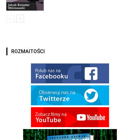
Jakub Bożydar
Wiśniewski
ROZMAITOŚCI