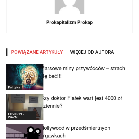
Prokapitalizm Prokap
POWIĄZANE ARTYKUŁY
WIĘCEJ OD AUTORA
Marsowe miny przywódców – strach
się bać!!!
Polityka
Czy doktor Fiałek wart jest 4000 zł
dziennie?
COVID-19 -
WAŻNE
Hollywood w przedśmiertnych
drgawkach