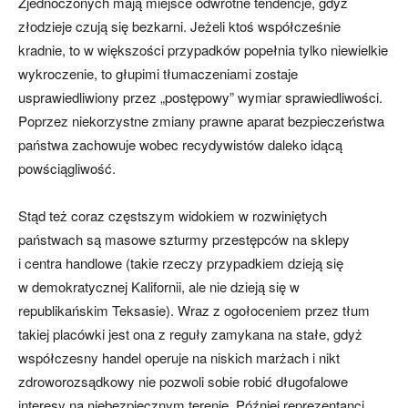
Zjednoczonych mają miejsce odwrotne tendencje, gdyż
złodzieje czują się bezkarni. Jeżeli ktoś współcześnie
kradnie, to w większości przypadków popełnia tylko niewielkie
wykroczenie, to głupimi tłumaczeniami zostaje
usprawiedliwiony przez „postępowy” wymiar sprawiedliwości.
Poprzez niekorzystne zmiany prawne aparat bezpieczeństwa
państwa zachowuje wobec recydywistów daleko idącą
powściągliwość.
Stąd też coraz częstszym widokiem w rozwiniętych
państwach są masowe szturmy przestępców na sklepy
i centra handlowe (takie rzeczy przypadkiem dzieją się
w demokratycznej Kalifornii, ale nie dzieją się w
republikańskim Teksasie). Wraz z ogołoceniem przez tłum
takiej placówki jest ona z reguły zamykana na stałe, gdyż
współczesny handel operuje na niskich marżach i nikt
zdroworozsądkowy nie pozwoli sobie robić długofalowe
interesy na niebezpiecznym terenie. Później reprezentanci