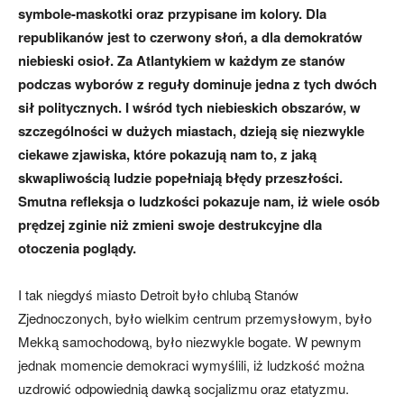
symbole-maskotki oraz przypisane im kolory. Dla
republikanów jest to czerwony słoń, a dla demokratów
niebieski osioł. Za Atlantykiem w każdym ze stanów
podczas wyborów z reguły dominuje jedna z tych dwóch
sił politycznych. I wśród tych niebieskich obszarów, w
szczególności w dużych miastach, dzieją się niezwykle
ciekawe zjawiska, które pokazują nam to, z jaką
skwapliwością ludzie popełniają błędy przeszłości.
Smutna refleksja o ludzkości pokazuje nam, iż wiele osób
prędzej zginie niż zmieni swoje destrukcyjne dla
otoczenia poglądy.
I tak niegdyś miasto Detroit było chlubą Stanów
Zjednoczonych, było wielkim centrum przemysłowym, było
Mekką samochodową, było niezwykle bogate. W pewnym
jednak momencie demokraci wymyślili, iż ludzkość można
uzdrowić odpowiednią dawką socjalizmu oraz etatyzmu.