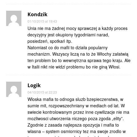
Kondzik
01/10/2015 at 19:43
Unia nie ma żadnej mocy sprawczej a każdy proces
decyzyjny jest okupiony tygodniami narad,
posiedzeń, spotkań itp.
Natomiast co do mafii to działa popularny
mechanizm. Wszyscy liczą na to że Włochy załatwią
ten problem bo to wewnętrzna sprawa tego kraju. Ale
w Italii nikt nie widzi problemu bo nie giną Włosi.
Logik
04/10/2015 at 22:23
Wloska mafia to odnoga sluzb bzepieczenstwa, w
sumie mit, rozpowszechniany w mediach od lat. W
swiecie kontrolowanym przez inne cywilizacje nie ma
mozliwosci utworzenia niczego poza zgoda „elity”.
Zgodnie z zasada najlepsza opozycja i mafia to
wlasna – system osmiornicy tez ma swoje zrodlo w