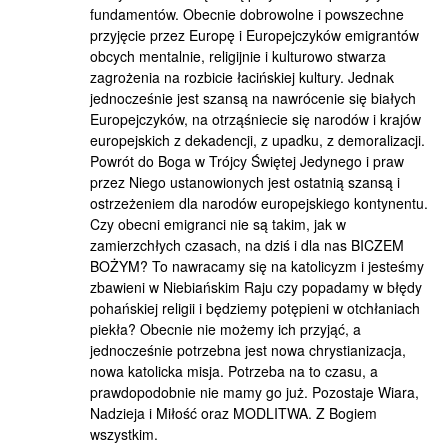
fundamentów. Obecnie dobrowolne i powszechne
przyjęcie przez Europę i Europejczyków emigrantów
obcych mentalnie, religijnie i kulturowo stwarza
zagrożenia na rozbicie łacińskiej kultury. Jednak
jednocześnie jest szansą na nawrócenie się białych
Europejczyków, na otrząśniecie się narodów i krajów
europejskich z dekadencji, z upadku, z demoralizacji.
Powrót do Boga w Trójcy Świętej Jedynego i praw
przez Niego ustanowionych jest ostatnią szansą i
ostrzeżeniem dla narodów europejskiego kontynentu.
Czy obecni emigranci nie są takim, jak w
zamierzchłych czasach, na dziś i dla nas BICZEM
BOŻYM? To nawracamy się na katolicyzm i jesteśmy
zbawieni w Niebiańskim Raju czy popadamy w błędy
pohańskiej religii i będziemy potępieni w otchłaniach
piekła? Obecnie nie możemy ich przyjąć, a
jednocześnie potrzebna jest nowa chrystianizacja,
nowa katolicka misja. Potrzeba na to czasu, a
prawdopodobnie nie mamy go już. Pozostaje Wiara,
Nadzieja i Miłość oraz MODLITWA. Z Bogiem
wszystkim.