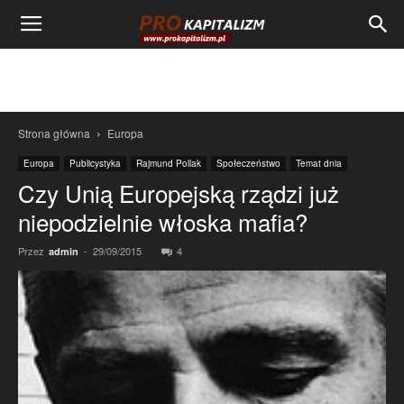
Strona główna
Europa
Europa
Publicystyka
Rajmund Pollak
Społeczeństwo
Temat dnia
Czy Unią Europejską rządzi już
niepodzielnie włoska mafia?
Przez
-
29/09/2015
4
admin