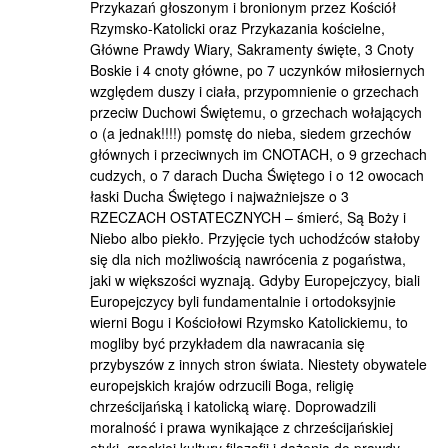
Przykazań głoszonym i bronionym przez Kościół
Rzymsko-Katolicki oraz Przykazania kościelne,
Główne Prawdy Wiary, Sakramenty święte, 3 Cnoty
Boskie i 4 cnoty główne, po 7 uczynków miłosiernych
względem duszy i ciała, przypomnienie o grzechach
przeciw Duchowi Świętemu, o grzechach wołających
o (a jednak!!!!) pomstę do nieba, siedem grzechów
głównych i przeciwnych im CNOTACH, o 9 grzechach
cudzych, o 7 darach Ducha Świętego i o 12 owocach
łaski Ducha Świętego i najważniejsze o 3
RZECZACH OSTATECZNYCH – śmierć, Są Boży i
Niebo albo piekło. Przyjęcie tych uchodźców stałoby
się dla nich możliwością nawrócenia z pogaństwa,
jaki w większości wyznają. Gdyby Europejczycy, biali
Europejczycy byli fundamentalnie i ortodoksyjnie
wierni Bogu i Kościołowi Rzymsko Katolickiemu, to
mogliby być przykładem dla nawracania się
przybyszów z innych stron świata. Niestety obywatele
europejskich krajów odrzucili Boga, religię
chrześcijańską i katolicką wiarę. Doprowadzili
moralność i prawa wynikające z chrześcijańskiej