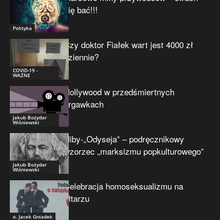
się bać!!!
Polityka
Czy doktor Fiałek wart jest 4000 zł
dziennie?
COVID-19 -
WAŻNE
Hollywood w przedśmiertnych
drgawkach
Jakub Bożydar
Wiśniewski
Niby-„Odyseja” – podręcznikowy
wzorzec „marksizmu popkulturowego”
Jakub Bożydar
Wiśniewski
Celebracja homoseksualizmu na
ołtarzu
o. Jacek Gniadek