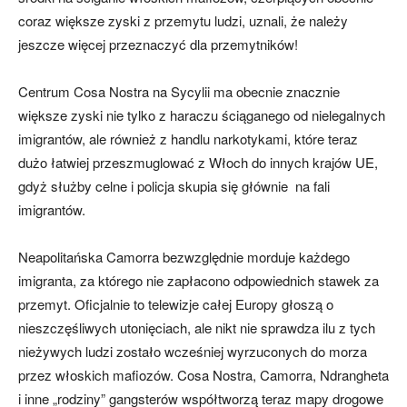
coraz większe zyski z przemytu ludzi, uznali, że należy
jeszcze więcej przeznaczyć dla przemytników!
Centrum Cosa Nostra na Sycylii ma obecnie znacznie
większe zyski nie tylko z haraczu ściąganego od nielegalnych
imigrantów, ale również z handlu narkotykami, które teraz
dużo łatwiej przeszmuglować z Włoch do innych krajów UE,
gdyż służby celne i policja skupia się głównie na fali
imigrantów.
Neapolitańska Camorra bezwzględnie morduje każdego
imigranta, za którego nie zapłacono odpowiednich stawek za
przemyt. Oficjalnie to telewizje całej Europy głoszą o
nieszczęśliwych utonięciach, ale nikt nie sprawdza ilu z tych
nieżywych ludzi zostało wcześniej wyrzuconych do morza
przez włoskich mafiozów. Cosa Nostra, Camorra, Ndrangheta
i inne „rodziny” gangsterów współtworzą teraz mapy drogowe