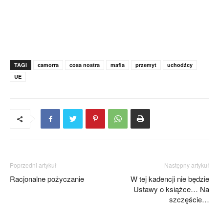
TAGI
camorra
cosa nostra
mafia
przemyt
uchodźcy
UE
Poprzedni artykuł
Następny artykuł
Racjonalne pożyczanie
W tej kadencji nie będzie
Ustawy o książce… Na
szczęście…