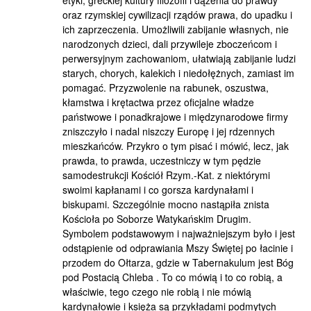
etyki, greckiej kultury filozofii i dążenia do prawdy
oraz rzymskiej cywilizacji rządów prawa, do upadku i
ich zaprzeczenia. Umożliwili zabijanie własnych, nie
narodzonych dzieci, dali przywileje zboczeńcom i
perwersyjnym zachowaniom, ułatwiają zabijanie ludzi
starych, chorych, kalekich i niedołężnych, zamiast im
pomagać. Przyzwolenie na rabunek, oszustwa,
kłamstwa i krętactwa przez oficjalne władze
państwowe i ponadkrajowe i międzynarodowe firmy
zniszczyło i nadal niszczy Europę i jej rdzennych
mieszkańców. Przykro o tym pisać i mówić, lecz, jak
prawda, to prawda, uczestniczy w tym pędzie
samodestrukcji Kościół Rzym.-Kat. z niektórymi
swoimi kapłanami i co gorsza kardynałami i
biskupami. Szczególnie mocno nastąpiła znista
Kościoła po Soborze Watykańskim Drugim.
Symbolem podstawowym i najważniejszym było i jest
odstąpienie od odprawiania Mszy Świętej po łacinie i
przodem do Ołtarza, gdzie w Tabernakulum jest Bóg
pod Postacią Chleba . To co mówią i to co robią, a
właściwie, tego czego nie robią i nie mówią
kardynałowie i księża są przykładami podmytych