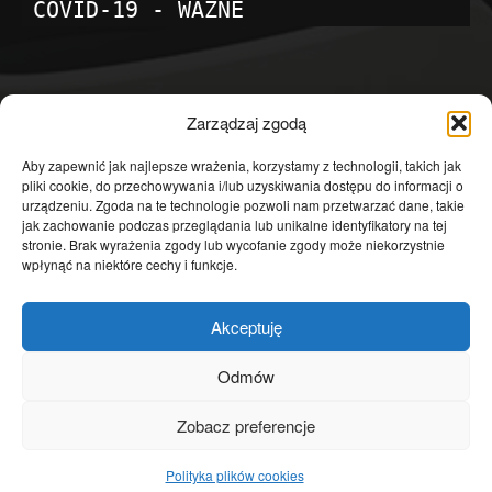
COVID-19 - WAŻNE
POPULARNE KATEGORIE
Zarządzaj zgodą
Temat dnia
4601
Aby zapewnić jak najlepsze wrażenia, korzystamy z technologii, takich jak
pliki cookie, do przechowywania i/lub uzyskiwania dostępu do informacji o
Publicystyka
4363
urządzeniu. Zgoda na te technologie pozwoli nam przetwarzać dane, takie
jak zachowanie podczas przeglądania lub unikalne identyfikatory na tej
Polityka
3639
stronie. Brak wyrażenia zgody lub wycofanie zgody może niekorzystnie
Polska
3462
wpłynąć na niektóre cechy i funkcje.
Społeczeństwo
2823
Akceptuję
Kraj
1290
Gospodarka
1230
Odmów
Europa
866
Zobacz preferencje
Świat
595
Polityka plików cookies