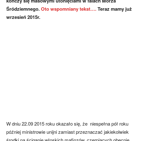
kończy się masowymi utonięciami w falach Morza
Śródziemnego.
Oto wspomniany tekst….
Teraz mamy już
wrzesień 2015r.
W dniu 22.09 2015 roku okazało się, że niespełna pół roku
później ministrowie unijni zamiast przeznaczać jakiekolwiek
środki na ściganie włoskich mafiozów, czerpiących obecnie