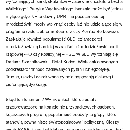
wyróżniających się dyskutantów – zapewne chodziło o Lecha
Walickiego i Patryka Wącławskiego, badanie może być jednak
mylące gdyż NP to dawny UPR i na popularność tej
młodzieżówki mogły wpłynąć osoby już nie udzielające się w
programie (vide Dobromir Sośnierz czy Konrad Berkowicz).
Zaskakuje również popularność SLD, działacze tej
młodzieżówki są bardziej wyraziści niż młodzieżówki partii
rządowej -PO czy koalicyjnej – PSL. W SLD wyróżniają się
Dariusz Szczotkowski i Rafał Kudas. Wielu ankietowanych
podkreślało trafność zadawanych pytań i ich egzotykę.
Trudne, niezbyt oczekiwane pytania napędzają ciekawą i
piorunującą dyskusję.
Skąd ten fenomen ? Wynik ankiet, które zostały
przeprowadzone na kompletnie przypadkowych osobach,
kojarzących program, popularność zdobyły te grupy, które
stanowią pewną niszę światopoglądową i polityczną. Cieszy
wynik KASE, który jest klubem naukowo-dydaktycznym, dalej