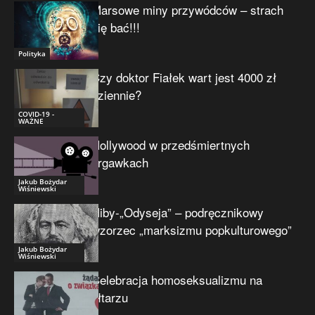
Marsowe miny przywódców – strach
się bać!!!
Polityka
Czy doktor Fiałek wart jest 4000 zł
dziennie?
COVID-19 -
WAŻNE
Hollywood w przedśmiertnych
drgawkach
Jakub Bożydar
Wiśniewski
Niby-„Odyseja” – podręcznikowy
wzorzec „marksizmu popkulturowego”
Jakub Bożydar
Wiśniewski
Celebracja homoseksualizmu na
ołtarzu