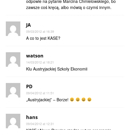
odpowie na pytanie Marcina Chmielowskiego, bo
zawsze coś kręcą, albo mówią o czymś innym.
JA
09/03/2012 at 16:39
A co to jest KASE?
watson
14/03/2012 at 18:21
Klu Austryjackiej Szkoły Ekonomii
PD
09/04/2012 at 11:51
„Austryjackiej” – Borze!
hans
09/04/2012 at 12:31