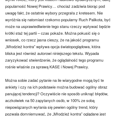
popularność Nowej Prawicy… chociaż zadziwia biorąc pod
uwagę fakt, że ostatnie wybory przegrała z kretesem. Nie
wyróżnia się natomiast rzekomo popularny Ruch Palikota, być
może na usprawiedliwienie tego stanu rzeczy wpływać będzie
krótki staż tej partii – czas pokaże. Można pokusić się o
wniosek, co rzecz jasna cieszy, że na jakość programu
„Młodzież kontra” wpływa opcja światopoglądowa, która
bliska jest również autorowi niniejszego tekstu. Wypada
zaryzykować stwierdzenie, że oglądalność tego programu
rośnie właśnie za sprawą KASE i Nowej Prawicy.
Można sobie zadać pytanie na ile wiarygodne mogą być te
ankiety i czy na ich podstawie można budować ogólny obraz
panującej tendencji? Oczywiście nie sposób uniknąć błędów,
aczkolwiek na 50 zapytanych osób, w 100% ze sobą
niepowiązanych wyłania się pewien ogólny trend, który
pozwala domniemywać, że „Młodzież kontra” oglądane jest