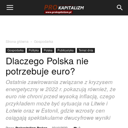
Strona główna
Gospodarka
Gospodarka
Polityka
Polska
Publicystyka
Temat dnia
Dlaczego Polska nie
potrzebuje euro?
Ostatnie zawirowania związane z kryzysem
energetyczny w 2022 r. pokazują również, że
euro nie chroni przed wysoką inflacją, czego
przykładem może być sytuacja na Litwie i
Łotwie oraz w Estonii, gdzie wzrosty cen
osiągają spektakularne dwucyfrowe wyniki
Przez
-
02/10/2022
0
Prokapitalizm Prokap