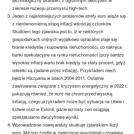
technologiczny skansen, z ogromnym deficytem w
zakresie rozwoju przemysłu high-tech.
Jeden z najistotniejszych problemów strefy euro wiąże się
z nierównomierną stopą inflacji wśród jej członków.
Skutkiem tego zjawiska jest to, iż w niektórych
gospodarkach unijnych wyjątkowo opłacalne staje się
branie kredytów i kupowania nieruchomości, co nakręca
bańki spekulacyjne na rynku nieruchomości (przy bardzo
wysokiej inflacji warto brak kredyty na stały procent, gdyż
odsetki są zjadane przez inflację). Przykładem niech
będzie Hiszpania w latach 2004-2011. Ostatnie
zawirowania związane z kryzysem energetyczny w 2022 r.
pokazują również, że euro nie chroni przed wysoką
inflacją, czego przykładem może być sytuacja na Litwie i
Łotwie oraz w Estonii, gdzie wzrosty cen osiągają
spektakularne dwucyfrowe wyniki.
Wprowadzenie nowej waluty skutkuje zjawiskiem iluzji
euro. Ma ono źródła w zwierzęcej psychologii człowieka,