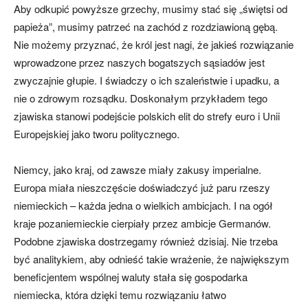
Aby odkupić powyższe grzechy, musimy stać się „świętsi od
papieża”, musimy patrzeć na zachód z rozdziawioną gębą.
Nie możemy przyznać, że król jest nagi, że jakieś rozwiązanie
wprowadzone przez naszych bogatszych sąsiadów jest
zwyczajnie głupie. I świadczy o ich szaleństwie i upadku, a
nie o zdrowym rozsądku. Doskonałym przykładem tego
zjawiska stanowi podejście polskich elit do strefy euro i Unii
Europejskiej jako tworu politycznego.
Niemcy, jako kraj, od zawsze miały zakusy imperialne.
Europa miała nieszczęście doświadczyć już paru rzeszy
niemieckich – każda jedna o wielkich ambicjach. I na ogół
kraje pozaniemieckie cierpiały przez ambicje Germanów.
Podobne zjawiska dostrzegamy również dzisiaj. Nie trzeba
być analitykiem, aby odnieść takie wrażenie, że największym
beneficjentem wspólnej waluty stała się gospodarka
niemiecka, która dzięki temu rozwiązaniu łatwo