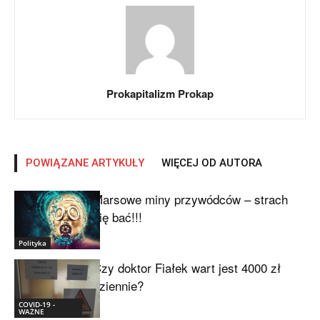
Prokapitalizm Prokap
POWIĄZANE ARTYKUŁY
WIĘCEJ OD AUTORA
Marsowe miny przywódców – strach
się bać!!!
Polityka
Czy doktor Fiałek wart jest 4000 zł
dziennie?
COVID-19 -
WAŻNE