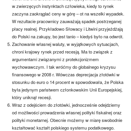
w zwierzęcych instynktach człowieka, kiedy to rynek
zaczyna zaokrąglać ceny w górę – ot na wszelki wypadek.
W rezultacie pracownicy zauważają spadek postrzeganej
płacy realnej. Przykładowo Słowacy i Litwini przyjeżdżają
do Polski na zakupy, bo jest tanio – kiedyś było na odwrót.
Zachowanie własnej waluty, w wyjątkowych sytuacjach,
chroni krajowy rynek przed recesją. Ma to związek z
argumentami związanymi z protekcjonizmem
wychowawczym. I tak wróćmy do globalnego kryzysu
finansowego w 2008 r. Wówczas deprecjacja złotówki w
stosunku do euro o 14 procent w spowodowała, że Polska
była jedynym państwem członkowskim Unii Europejskiej,
który uniknął recesji.
Wraz z odejściem do złotówki, jednocześnie odejdziemy
od możliwości prowadzenia własnej polityki fiskalnej oraz
polityki monetarnej. Obecnie możemy w miarę swobodnie
kształtować kształt polskiego systemu podatkowego.