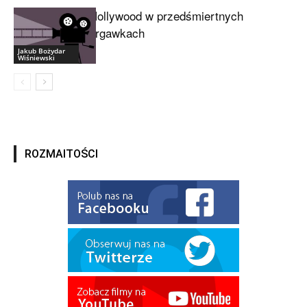
Hollywood w przedśmiertnych
drgawkach
Jakub Bożydar
Wiśniewski
ROZMAITOŚCI