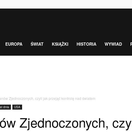
EUROPA
ŚWIAT
KSIĄŻKI
HISTORIA
WYWIAD
nów Zjednoczonych, czyli jak przejąć kontrolę nad światem
at dnia
USA
w Zjednoczonych, czyli