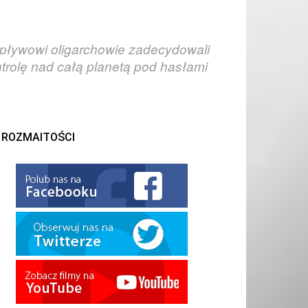
wpływowi oligarchowie zadecydowali
trolę nad całą planetą pod hasłami
ROZMAITOŚCI