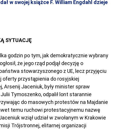
dał w swojej książce F. William Engdahl dzieje
KĄ SYTUACJĘ
kilka godzin po tym, jak demokratycznie wybrany
łosił, że jego rząd podjął decyzję o
państwa stowarzyszonego z UE, lecz przyjęciu
 oferty przystąpienia do rosyjskiej
, Arsenij Jaceniuk, były minister spraw
 Julii Tymoszenko, odpalił lont starannie
, wzywając do masowych protestów na Majdanie
awet temu ruchowi protestacyjnemu nazwę
 Jaceniuk wziął udział w zwołanym w Krakowie
ji Trójstronnej, elitarnej organizacji