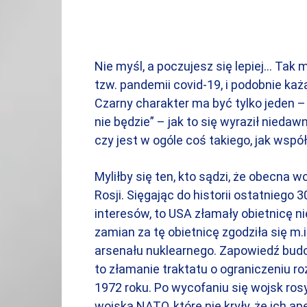
Nie myśl, a poczujesz się lepiej… Tak
tzw. pandemii covid-19, i podobnie każą
Czarny charakter ma być tylko jeden – R
nie będzie” – jak to się wyraził nieda
czy jest w ogóle coś takiego, jak wspó
Myliłby się ten, kto sądzi, że obecna 
Rosji. Sięgając do historii ostatniego 
interesów, to USA złamały obietnicę 
zamian za tę obietnicę zgodziła się m.i
arsenału nuklearnego. Zapowiedź budow
to złamanie traktatu o ograniczeniu 
1972 roku. Po wycofaniu się wojsk rosy
wojska NATO, które nie kryły, że ich ape