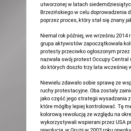
utworzonej w latach siedemdziesiątych
Brzezińskiego w celu doprowadzenia d
poprzez proces, który stał się znany ja
Niemal rok później, we wrześniu 2014 r
grupa aktywistów zapoczątkowała ko
protesty przeciwko ogłoszonym przez
nazwała swój protest Occupy Central 
do których doszło trzy lata wcześniej
Niewielu zdawało sobie sprawę ze w
ruchy protestacyjne. Oba zostały zain
jako część jego strategii wysadzania z
które mógłby lepiej kontrolować. Tę
kolorową rewolucją ze względu na okre
wykorzystywali wspierani przez USA p
rewolucja, w Gruzji w 2003 roku rewoluc