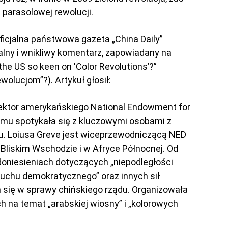
parasolowej rewolucji.
ficjalna państwowa gazeta „China Daily”
lny i wnikliwy komentarz, zapowiadany na
the US so keen on 'Color Revolutions’?”
wolucjom”?). Artykuł głosił:
rektor amerykańskiego National Endowment for
temu spotykała się z kluczowymi osobami z
u. Loiusa Greve jest wiceprzewodniczącą NED
 Bliskim Wschodzie i w Afryce Północnej. Od
w doniesieniach dotyczących „niepodległości
ruchu demokratycznego” oraz innych sił
h się w sprawy chińskiego rządu. Organizowała
ch na temat „arabskiej wiosny” i „kolorowych