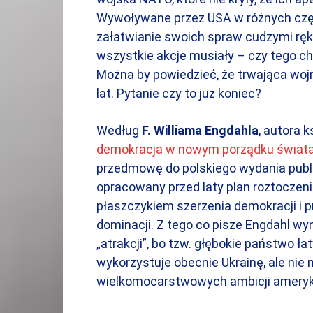
Wywoływane przez USA w różnych częśc
załatwianie swoich spraw cudzymi ręk
wszystkie akcje musiały – czy tego c
Można by powiedzieć, że trwająca woj
lat. Pytanie czy to już koniec?
Według
F. Williama Engdahla
, autora k
demokracja w nowym porządku świata
przedmowę do polskiego wydania publi
opracowany przed laty plan roztoczen
płaszczykiem szerzenia demokracji i p
dominacji. Z tego co pisze Engdahl wy
„atrakcji”, bo tzw. głębokie państwo ła
wykorzystuje obecnie Ukrainę, ale nie 
wielkomocarstwowych ambicji ameryka