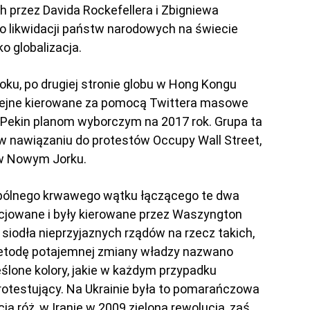
 przez Davida Rockefellera i Zbigniewa
o likwidacji państw narodowych na świecie
ko globalizacja.
oku, po drugiej stronie globu w Hong Kongu
lejne kierowane za pomocą Twittera masowe
 Pekin planom wyborczym na 2017 rok. Grupa ta
w nawiązaniu do protestów Occupy Wall Street,
 w Nowym Jorku.
spólnego krwawego wątku łączącego te dwa
icjowane i były kierowane przez Waszyngton
 siodła nieprzyjaznych rządów na rzecz takich,
 metodę potajemnej zmiany władzy nazwano
ślone kolory, jakie w każdym przypadku
rotestujący. Na Ukrainie była to pomarańczowa
ja róż, w Iranie w 2009 zielona rewolucja, zaś