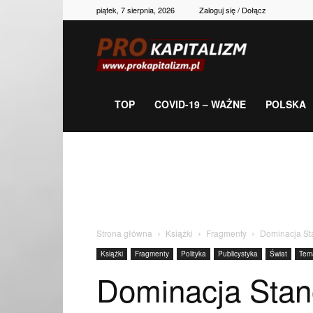
piątek, 7 sierpnia, 2026
Zaloguj się / Dołącz
Prokapitalizm,
gospodarka,
TOP
COVID-19 – WAŻNE
POLSKA
polityka,
historia,
Strona główna
Książki
Fragmenty
Dominacja Sta
Książki
Fragmenty
Polityka
Publicystyka
Świat
Tem
newsy
Dominacja Stanó