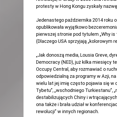
protesty w Hong Kongu zyskały nazwę 
Jedenastego października 2014 roku o
opublikowała wyjątkowo bezceremonia
pierwszej stronie pod tytułem „Why is 
(Dlaczego USA sprzyjają „kolorowym re
„Jak donoszą media, Lousia Greve, dy
Democracy (NED), już kilka miesięcy 
Occupy Central, aby rozmawiać o ruch
odpowiedzialną za programy w Azji, na
wielu lat jej imię często pojawia się 
Tybetu”, „wschodniego Turkiestanu”, „
destabilizujących Chiny i wtrącającyc
ona także i brała udział w konferencja
rewolucji” w innych regionach.