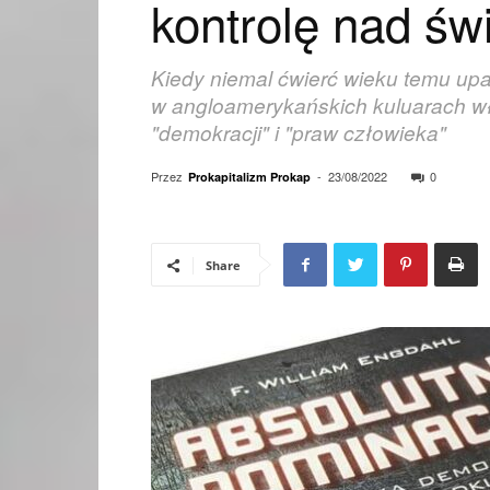
kontrolę nad św
Kiedy niemal ćwierć wieku temu up
w angloamerykańskich kuluarach wła
"demokracji" i "praw człowieka"
Przez
-
23/08/2022
0
Prokapitalizm Prokap
Share