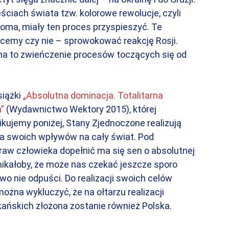
iach świata tzw. kolorowe rewolucje, czyli
oma, miały ten proces przyspieszyć. Te
hcemy czy nie – sprowokować reakcję Rosji.
na to zwieńczenie procesów toczących się od
siążki
„Absolutna dominacja. Totalitarna
”
(Wydawnictwo Wektory 2015), której
kujemy poniżej, Stany Zjednoczone realizują
ia swoich wpływów na cały świat. Pod
raw człowieka dopełnić ma się sen o absolutnej
nikałoby, że może nas czekać jeszcze sporo
two nie odpuści. Do realizacji swoich celów
można wykluczyć, że na ołtarzu realizacji
ńskich złożona zostanie również Polska.