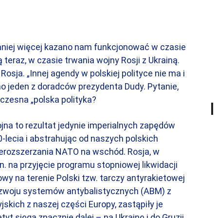
 mniej więcej kazano nam funkcjonować w czasie
 teraz, w czasie trwania wojny Rosji z Ukrainą.
osja. „Innej agendy w polskiej polityce nie ma i
wno jeden z doradców prezydenta Dudy. Pytanie,
łczesna „polska polityka?
wojna to rezultat jedynie imperialnych zapędów
30-lecia i abstrahując od naszych polskich
nierozszerzania NATO na wschód. Rosja, w
n. na przyjęcie programu stopniowej likwidacji
y na terenie Polski tzw. tarczy antyrakietowej
rozwoju systemów antybalistycznych (ABM) z
jskich z naszej części Europy, zastąpiły je
tyt sięga znacznie dalej – na Ukrainę i do Gruzji.