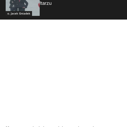
ołtarzu
o. Jacek Gniadek