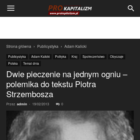
Strona główna
Publicystyka
Adam Kalicki
Publicystyka
Adam Kalicki
Polityka
Kraj
Społeczeństwo
Obyczaje
Polska
Temat dnia
Dwie pieczenie na jednym ogniu –
polemika do tekstu Piotra
Strzembosza
Przez
-
19/02/2013
0
admin