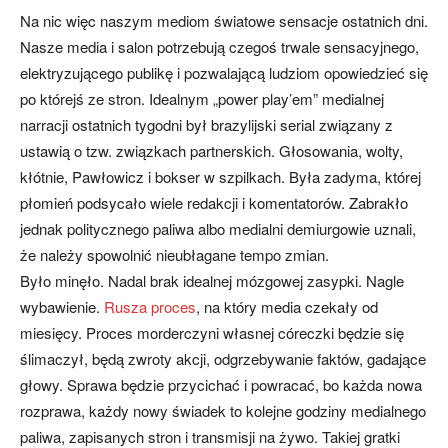
Na nic więc naszym mediom światowe sensacje ostatnich dni.
Nasze media i salon potrzebują czegoś trwale sensacyjnego,
elektryzującego publikę i pozwalającą ludziom opowiedzieć się
po którejś ze stron. Idealnym „power play’em” medialnej
narracji ostatnich tygodni był brazylijski serial związany z
ustawią o tzw. związkach partnerskich. Głosowania, wolty,
kłótnie, Pawłowicz i bokser w szpilkach. Była zadyma, której
płomień podsycało wiele redakcji i komentatorów. Zabrakło
jednak politycznego paliwa albo medialni demiurgowie uznali,
że należy spowolnić nieubłagane tempo zmian.
Było minęło. Nadal brak idealnej mózgowej zasypki. Nagle
wybawienie.
Rusza proces
, na który media czekały od
miesięcy. Proces morderczyni własnej córeczki będzie się
ślimaczył, będą zwroty akcji, odgrzebywanie faktów, gadające
głowy. Sprawa będzie przycichać i powracać, bo każda nowa
rozprawa, każdy nowy świadek to kolejne godziny medialnego
paliwa, zapisanych stron i transmisji na żywo. Takiej gratki