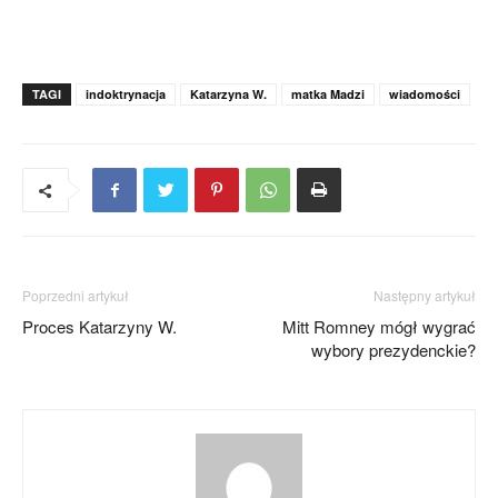
TAGI
indoktrynacja
Katarzyna W.
matka Madzi
wiadomości
Poprzedni artykuł
Następny artykuł
Proces Katarzyny W.
Mitt Romney mógł wygrać
wybory prezydenckie?