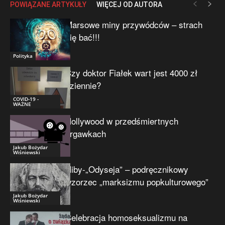
POWIĄZANE ARTYKUŁY
WIĘCEJ OD AUTORA
Marsowe miny przywódców – strach
się bać!!!
Polityka
Czy doktor Fiałek wart jest 4000 zł
dziennie?
COVID-19 -
WAŻNE
Hollywood w przedśmiertnych
drgawkach
Jakub Bożydar
Wiśniewski
Niby-„Odyseja” – podręcznikowy
wzorzec „marksizmu popkulturowego”
Jakub Bożydar
Wiśniewski
Celebracja homoseksualizmu na