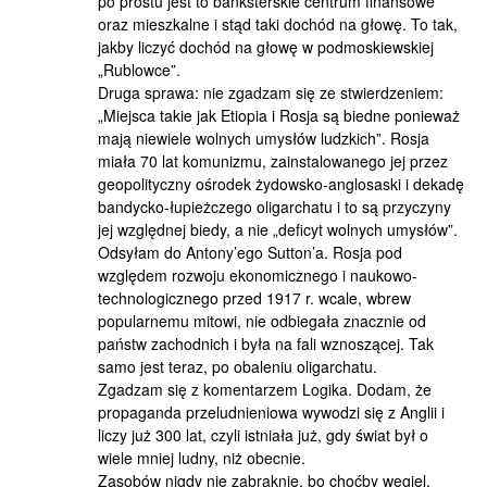
po prostu jest to banksterskie centrum finansowe
oraz mieszkalne i stąd taki dochód na głowę. To tak,
jakby liczyć dochód na głowę w podmoskiewskiej
„Rublowce”.
Druga sprawa: nie zgadzam się ze stwierdzeniem:
„Miejsca takie jak Etiopia i Rosja są biedne ponieważ
mają niewiele wolnych umysłów ludzkich”. Rosja
miała 70 lat komunizmu, zainstalowanego jej przez
geopolityczny ośrodek żydowsko-anglosaski i dekadę
bandycko-łupieżczego oligarchatu i to są przyczyny
jej względnej biedy, a nie „deficyt wolnych umysłów”.
Odsyłam do Antony’ego Sutton’a. Rosja pod
względem rozwoju ekonomicznego i naukowo-
technologicznego przed 1917 r. wcale, wbrew
popularnemu mitowi, nie odbiegała znacznie od
państw zachodnich i była na fali wznoszącej. Tak
samo jest teraz, po obaleniu oligarchatu.
Zgadzam się z komentarzem Logika. Dodam, że
propaganda przeludnieniowa wywodzi się z Anglii i
liczy już 300 lat, czyli istniała już, gdy świat był o
wiele mniej ludny, niż obecnie.
Zasobów nigdy nie zabraknie, bo choćby węgiel,