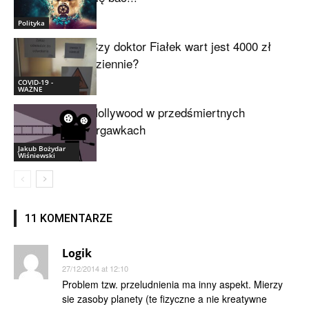
Polityka
Czy doktor Fiałek wart jest 4000 zł
dziennie?
COVID-19 -
WAŻNE
Hollywood w przedśmiertnych
drgawkach
Jakub Bożydar
Wiśniewski
11 KOMENTARZE
Logik
27/12/2014 at 12:10
Problem tzw. przeludnienia ma inny aspekt. Mierzy
sie zasoby planety (te fizyczne a nie kreatywne