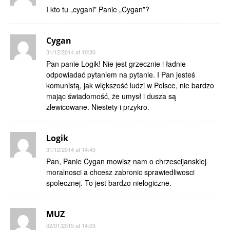
I kto tu „cygani” Panie „Cygan”?
Cygan
31/12/2014 at 10:30
Pan panie Logik! Nie jest grzecznie i ładnie
odpowiadać pytaniem na pytanie. I Pan jesteś
komunistą, jak większość ludzi w Polsce, nie bardzo
mając świadomość, że umysł i dusza są
zlewicowane. Niestety i przykro.
Logik
31/12/2014 at 14:40
Pan, Panie Cygan mowisz nam o chrzescijanskiej
moralnosci a chcesz zabronic sprawiedliwosci
spolecznej. To jest bardzo nielogiczne.
MUZ
02/01/2015 at 14:03