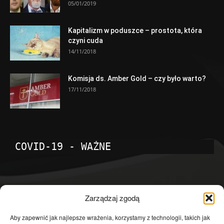
05/01/2019
Kapitalizm w poduszce – prostota, która
czyni cuda
14/11/2018
Komisja ds. Amber Gold – czy było warto?
17/11/2018
COVID-19 - WAŻNE
POPULARNE KATEGORIE
Zarządzaj zgodą
Temat dnia
4601
Aby zapewnić jak najlepsze wrażenia, korzystamy z technologii, takich jak