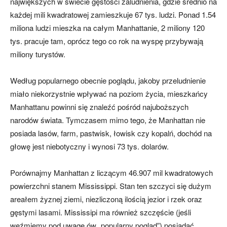
największych w świecie gęstości zaludnienia, gdzie średnio na
każdej mili kwadratowej zamieszkuje 67 tys. ludzi. Ponad 1.54
miliona ludzi mieszka na całym Manhattanie, 2 miliony 120
tys. pracuje tam, oprócz tego co rok na wyspę przybywają
miliony turystów.
Według popularnego obecnie poglądu, jakoby przeludnienie
miało niekorzystnie wpływać na poziom życia, mieszkańcy
Manhattanu powinni się znaleźć pośród najuboższych
narodów świata. Tymczasem mimo tego, że Manhattan nie
posiada lasów, farm, pastwisk, łowisk czy kopalń, dochód na
głowę jest niebotyczny i wynosi 73 tys. dolarów.
Porównajmy Manhattan z liczącym 46.907 mil kwadratowych
powierzchni stanem Mississippi. Stan ten szczyci się dużym
areałem żyznej ziemi, niezliczoną ilością jezior i rzek oraz
gęstymi lasami. Mississipi ma również szczęście (jeśli
weźmiemy pod uwagę ów „popularny pogląd”) posiadać