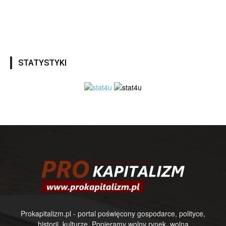
STATYSTYKI
Prokapitalizm.pl - portal poświęcony gospodarce, polityce,
historii, kulturze. Popieramy wolny rynek, wolną