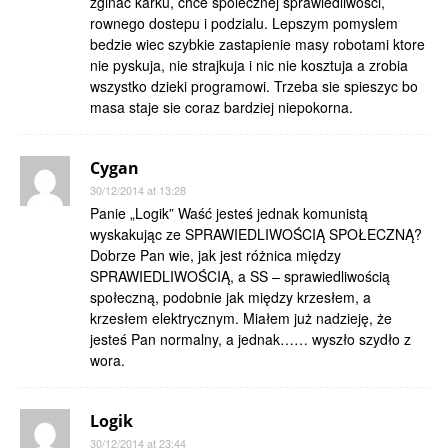
zginac karku, chce spolecznej sprawiedliwosci,
rownego dostepu i podzialu. Lepszym pomyslem
bedzie wiec szybkie zastapienie masy robotami ktore
nie pyskuja, nie strajkuja i nic nie kosztuja a zrobia
wszystko dzieki programowi. Trzeba sie spieszyc bo
masa staje sie coraz bardziej niepokorna.
Cygan
30/12/2014 at 13:28
Panie „Logik” Waść jesteś jednak komunistą
wyskakując ze SPRAWIEDLIWOŚCIĄ SPOŁECZNĄ?
Dobrze Pan wie, jak jest różnica między
SPRAWIEDLIWOŚCIĄ, a SS – sprawiedliwością
społeczną, podobnie jak między krzesłem, a
krzesłem elektrycznym. Miałem już nadzieję, że
jesteś Pan normalny, a jednak…… wyszło szydło z
wora.
Logik
30/12/2014 at 23:44