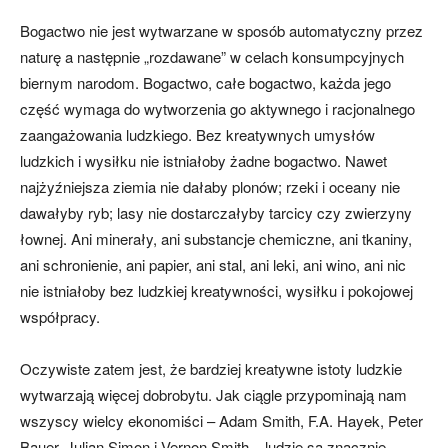
Bogactwo nie jest wytwarzane w sposób automatyczny przez
naturę a następnie „rozdawane” w celach konsumpcyjnych
biernym narodom. Bogactwo, całe bogactwo, każda jego
część wymaga do wytworzenia go aktywnego i racjonalnego
zaangażowania ludzkiego. Bez kreatywnych umysłów
ludzkich i wysiłku nie istniałoby żadne bogactwo. Nawet
najżyźniejsza ziemia nie dałaby plonów; rzeki i oceany nie
dawałyby ryb; lasy nie dostarczałyby tarcicy czy zwierzyny
łownej. Ani minerały, ani substancje chemiczne, ani tkaniny,
ani schronienie, ani papier, ani stal, ani leki, ani wino, ani nic
nie istniałoby bez ludzkiej kreatywności, wysiłku i pokojowej
współpracy.
Oczywiste zatem jest, że bardziej kreatywne istoty ludzkie
wytwarzają więcej dobrobytu. Jak ciągle przypominają nam
wszyscy wielcy ekonomiści – Adam Smith, F.A. Hayek, Peter
Bauer, Julian Simon i Vernon Smith – ludzie są znacznie