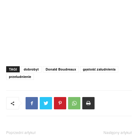
TAGI
dobrobyt
Donald Boudreaux
gęstość zaludnienia
przeludnienie
Poprzedni artykuł
Następny artykuł