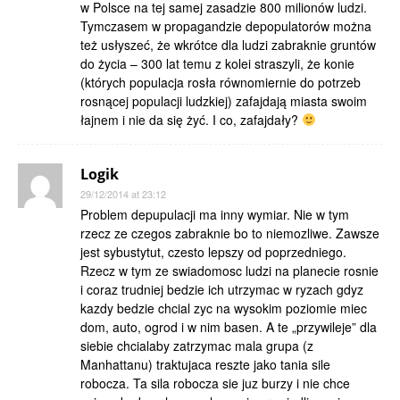
w Polsce na tej samej zasadzie 800 milionów ludzi.
Tymczasem w propagandzie depopulatorów można
też usłyszeć, że wkrótce dla ludzi zabraknie gruntów
do życia – 300 lat temu z kolei straszyli, że konie
(których populacja rosła równomiernie do potrzeb
rosnącej populacji ludzkiej) zafajdają miasta swoim
łajnem i nie da się żyć. I co, zafajdały?
Logik
29/12/2014 at 23:12
Problem depupulacji ma inny wymiar. Nie w tym
rzecz ze czegos zabraknie bo to niemozliwe. Zawsze
jest sybustytut, czesto lepszy od poprzedniego.
Rzecz w tym ze swiadomosc ludzi na planecie rosnie
i coraz trudniej bedzie ich utrzymac w ryzach gdyz
kazdy bedzie chcial zyc na wysokim poziomie miec
dom, auto, ogrod i w nim basen. A te „przywileje” dla
siebie chcialaby zatrzymac mala grupa (z
Manhattanu) traktujaca reszte jako tania sile
robocza. Ta sila robocza sie juz burzy i nie chce