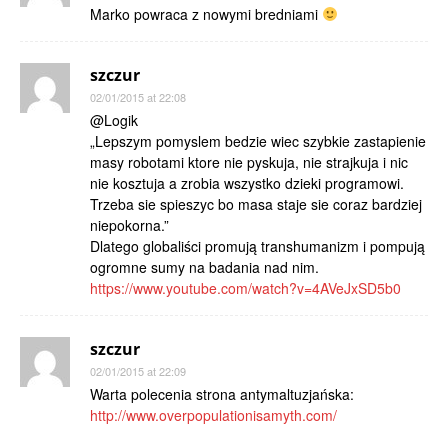
Marko powraca z nowymi bredniami
szczur
02/01/2015 at 22:08
@Logik
„Lepszym pomyslem bedzie wiec szybkie zastapienie
masy robotami ktore nie pyskuja, nie strajkuja i nic
nie kosztuja a zrobia wszystko dzieki programowi.
Trzeba sie spieszyc bo masa staje sie coraz bardziej
niepokorna.”
Dlatego globaliści promują transhumanizm i pompują
ogromne sumy na badania nad nim.
https://www.youtube.com/watch?v=4AVeJxSD5b0
szczur
02/01/2015 at 22:09
Warta polecenia strona antymaltuzjańska:
http://www.overpopulationisamyth.com/