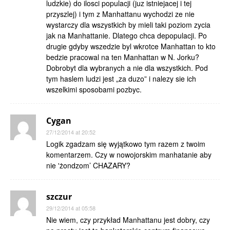
ludzkie) do ilosci populacji (juz istniejacej i tej
przyszlej) i tym z Manhattanu wychodzi ze nie
wystarczy dla wszystkich by mieli taki poziom zycia
jak na Manhattanie. Dlatego chca depopulacji. Po
drugie gdyby wszedzie byl wkrotce Manhattan to kto
bedzie pracowal na ten Manhattan w N. Jorku?
Dobrobyt dla wybranych a nie dla wszystkich. Pod
tym haslem ludzi jest „za duzo” i nalezy sie ich
wszelkimi sposobami pozbyc.
Cygan
27/12/2014 at 20:52
Logik zgadzam się wyjątkowo tym razem z twoim
komentarzem. Czy w nowojorskim manhatanie aby
nie 'żondzom’ CHAZARY?
szczur
29/12/2014 at 05:58
Nie wiem, czy przykład Manhattanu jest dobry, czy