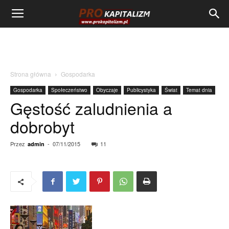
Strona główna
Gospodarka
Gospodarka
Społeczeństwo
Obyczaje
Publicystyka
Świat
Temat dnia
Gęstość zaludnienia a
dobrobyt
Przez
-
07/11/2015
11
admin