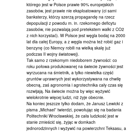
którego jest w Polsce prawie 90% europejskich
zasobów, jest prawie nie eksploatowany (ci sami
banksterzy, którzy szerzą propagandę na rzecz
depopulacji z powodu m. in. rzekomego deficytu
zasobów, nie pozwalają pod pretekstem walki z CO2
z nich korzystać). W Polsce jest węgla bodaj na 2000
lat dla całej Europy, a z węgla można też robić gaz i
benzynę (co Niemcy robili na wielką skalę już
podczas II wojny światowej).
Tak samo z rzekomym niedoborem żywności: co
roku połowa produkowanej na świecie żywności jest
wyrzucana na śmietnik, a tylko niewielka część
gruntów uprawnych jest wykorzystywana na chwilę
obecną, zaś agronomia i agrotechnika cały czas się
rozwijają. Na świecie można by więc wyżywić
wielokrotnie więcej ludzi, niż żyje obecnie.
Na koniec jeszcze tylko dodam, że Janusz Lewicki z
pisma „Michael” twierdzi, powołując się na badania
Politechniki Wrocławskiej, że cała ludzkość jest w
stanie zmieścić się, żyjąc w domkach
jednorodzinnych i wyżywić na powierzchni Teksasu, a