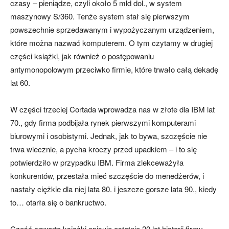
czasy – pieniądze, czyli około 5 mld dol., w system
maszynowy S/360. Tenże system stał się pierwszym
powszechnie sprzedawanym i wypożyczanym urządzeniem,
które można nazwać komputerem. O tym czytamy w drugiej
części książki, jak również o postępowaniu
antymonopolowym przeciwko firmie, które trwało całą dekadę
lat 60.
W części trzeciej Cortada wprowadza nas w złote dla IBM lat
70., gdy firma podbijała rynek pierwszymi komputerami
biurowymi i osobistymi. Jednak, jak to bywa, szczęście nie
trwa wiecznie, a pycha kroczy przed upadkiem – i to się
potwierdziło w przypadku IBM. Firma zlekceważyła
konkurentów, przestała mieć szczęście do menedżerów, i
nastały ciężkie dla niej lata 80. i jeszcze gorsze lata 90., kiedy
to… otarła się o bankructwo.
Część czwarta książki opisuje ostatnie 20 lat historii firmy