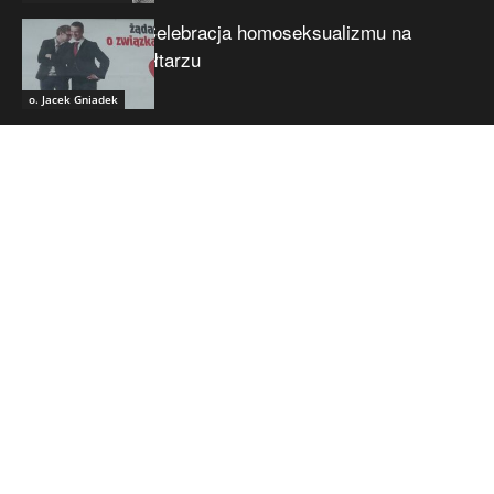
Celebracja homoseksualizmu na
ołtarzu
o. Jacek Gniadek