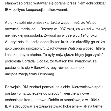
stanowczo przeciwstawiał się obranej przez niemiecki oddział
IBM polityce kooperacji z hitlerowcami.
Autor książki nie omieszkał także wspomnieć, że Watson
otrzymał medal od III Rzeszy w 1937 roku, za wkład w rozwój
niemieckiej gospodarki. Zwrócił go w czerwcu 1940 roku.
Amerykańskie media doceniły ten krok, ale określiły go także
jako „mocno spóźniony”. „Zachowanie Watsona wobec Hitlera
i nazizmu było błędne. To były największe błędy jego życia” –
podkreśla Cortada. Dodaje, że Watson był świadomy, że
postawienie się Hitlerowi byłoby równoznaczne z
nacjonalizacją firmy Dehomag.
Po wojnie IBM znalazł pomysł na siebie. Kierownictwo spółki
postawiło na „ucieczkę do przodu” i wejście w nowe
technologie komputerowe. Robiło to stopniowo, a w 1964 r.
IBM zdecydował się zainwestować kolosalne – jak na tamte