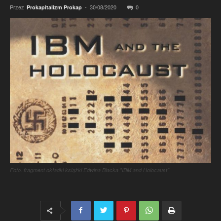
Przez
-
30/08/2020
0
Prokapitalizm Prokap
Foto. fragment okładki książki Edwina Blacka "IBM and Holocaust"