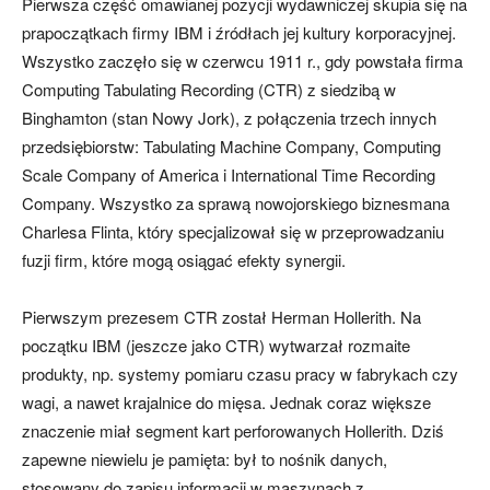
Pierwsza część omawianej pozycji wydawniczej skupia się na
prapoczątkach firmy IBM i źródłach jej kultury korporacyjnej.
Wszystko zaczęło się w czerwcu 1911 r., gdy powstała firma
Computing Tabulating Recording (CTR) z siedzibą w
Binghamton (stan Nowy Jork), z połączenia trzech innych
przedsiębiorstw: Tabulating Machine Company, Computing
Scale Company of America i International Time Recording
Company. Wszystko za sprawą nowojorskiego biznesmana
Charlesa Flinta, który specjalizował się w przeprowadzaniu
fuzji firm, które mogą osiągać efekty synergii.
Pierwszym prezesem CTR został Herman Hollerith. Na
początku IBM (jeszcze jako CTR) wytwarzał rozmaite
produkty, np. systemy pomiaru czasu pracy w fabrykach czy
wagi, a nawet krajalnice do mięsa. Jednak coraz większe
znaczenie miał segment kart perforowanych Hollerith. Dziś
zapewne niewielu je pamięta: był to nośnik danych,
stosowany do zapisu informacji w maszynach z