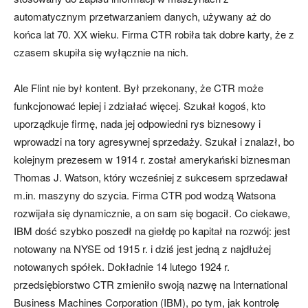
automatycznym przetwarzaniem danych, używany aż do
końca lat 70. XX wieku. Firma CTR robiła tak dobre karty, że z
czasem skupiła się wyłącznie na nich.
Ale Flint nie był kontent. Był przekonany, że CTR może
funkcjonować lepiej i zdziałać więcej. Szukał kogoś, kto
uporządkuje firmę, nada jej odpowiedni rys biznesowy i
wprowadzi na tory agresywnej sprzedaży. Szukał i znalazł, bo
kolejnym prezesem w 1914 r. został amerykański biznesman
Thomas J. Watson, który wcześniej z sukcesem sprzedawał
m.in. maszyny do szycia. Firma CTR pod wodzą Watsona
rozwijała się dynamicznie, a on sam się bogacił. Co ciekawe,
IBM dość szybko poszedł na giełdę po kapitał na rozwój: jest
notowany na NYSE od 1915 r. i dziś jest jedną z najdłużej
notowanych spółek. Dokładnie 14 lutego 1924 r.
przedsiębiorstwo CTR zmieniło swoją nazwę na International
Business Machines Corporation (IBM), po tym, jak kontrolę