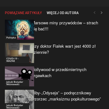
POWIĄZANE ARTYKUŁY
WIĘCEJ OD AUTORA
Marsowe miny przywódców – strach
się bać!!!
Polityka
Czy doktor Fiałek wart jest 4000 zł
dziennie?
COVID-19 -
WAŻNE
Hollywood w przedśmiertnych
drgawkach
Jakub Bożydar
Wiśniewski
Niby-„Odyseja” – podręcznikowy
wzorzec „marksizmu popkulturowego”
Jakub Bożydar
Wiśniewski