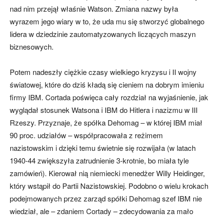
nad nim przejął właśnie Watson. Zmiana nazwy była
wyrazem jego wiary w to, że uda mu się stworzyć globalnego
lidera w dziedzinie zautomatyzowanych liczących maszyn
biznesowych.
Potem nadeszły ciężkie czasy wielkiego kryzysu i II wojny
światowej, które do dziś kładą się cieniem na dobrym imieniu
firmy IBM. Cortada poświęca cały rozdział na wyjaśnienie, jak
wyglądał stosunek Watsona i IBM do Hitlera i nazizmu w III
Rzeszy. Przyznaje, że spółka Dehomag – w której IBM miał
90 proc. udziałów – współpracowała z reżimem
nazistowskim i dzięki temu świetnie się rozwijała (w latach
1940-44 zwiększyła zatrudnienie 3-krotnie, bo miała tyle
zamówień). Kierował nią niemiecki menedżer Willy Heidinger,
który wstąpił do Partii Nazistowskiej. Podobno o wielu krokach
podejmowanych przez zarząd spółki Dehomag szef IBM nie
wiedział, ale – zdaniem Cortady – zdecydowania za mało