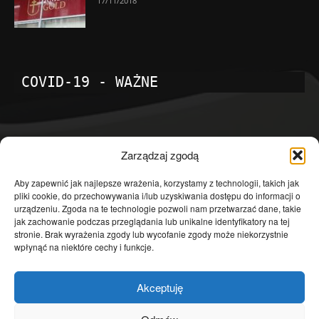
17/11/2018
COVID-19 - WAŻNE
POPULARNE KATEGORIE
Zarządzaj zgodą
Temat dnia
4601
Aby zapewnić jak najlepsze wrażenia, korzystamy z technologii, takich jak
pliki cookie, do przechowywania i/lub uzyskiwania dostępu do informacji o
Publicystyka
4363
urządzeniu. Zgoda na te technologie pozwoli nam przetwarzać dane, takie
jak zachowanie podczas przeglądania lub unikalne identyfikatory na tej
Polityka
3639
stronie. Brak wyrażenia zgody lub wycofanie zgody może niekorzystnie
Polska
3462
wpłynąć na niektóre cechy i funkcje.
Społeczeństwo
2823
Akceptuję
Kraj
1290
Gospodarka
1230