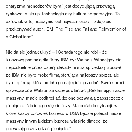
charyzma menedżerów była i jest decydującą przewagą
rynkową, a nie np. technologia czy kultura korporacyjna. To
człowiek w tej maszynie jest najważniejszy – zdaje się
przekonywać autor „IBM: The Rise and Fall and Reinvention of
a Global Icon”.
Nie da się jednak ukryć – i Cortada tego nie robi – że
kluczową postacią dla firmy IBM był Watson. Władający nią
niepodzielnie przez cztery dekady mistrz sprzedaży sprawił,
że IBM nie było może firmą oferującą najlepszy sprzęt, ale
było tą firmą, która umiała go najlepiej sprzedać. Swojej armii
sprzedawców Watson zawsze powtarzał: „Reklamując nasze
maszyny, macie podkreślać, że one pozwalają zaoszczędzić
pieniądze. Nic innego się nie liczy. Ma dojść do sytuacji, w
której każdy człowiek biznesu w USA będzie polecał nasze
maszyny innym ludziom biznesu właśnie dlatego: że
pozwalają oszczędzać pieniądze”.