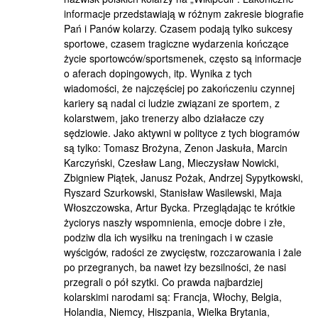
informacje przedstawiają w różnym zakresie biografie
Pań i Panów kolarzy. Czasem podają tylko sukcesy
sportowe, czasem tragiczne wydarzenia kończące
życie sportowców/sportsmenek, często są informacje
o aferach dopingowych, itp. Wynika z tych
wiadomości, że najczęściej po zakończeniu czynnej
kariery są nadal ci ludzie związani ze sportem, z
kolarstwem, jako trenerzy albo działacze czy
sędziowie. Jako aktywni w polityce z tych biogramów
są tylko: Tomasz Brożyna, Zenon Jaskuła, Marcin
Karczyński, Czesław Lang, Mieczysław Nowicki,
Zbigniew Piątek, Janusz Pożak, Andrzej Sypytkowski,
Ryszard Szurkowski, Stanisław Wasilewski, Maja
Włoszczowska, Artur Bycka. Przeglądając te krótkie
życiorys naszły wspomnienia, emocje dobre i złe,
podziw dla ich wysiłku na treningach i w czasie
wyścigów, radości ze zwycięstw, rozczarowania i żale
po przegranych, ba nawet łzy bezsilności, że nasi
przegrali o pół szytki. Co prawda najbardziej
kolarskimi narodami są: Francja, Włochy, Belgia,
Holandia, Niemcy, Hiszpania, Wielka Brytania,