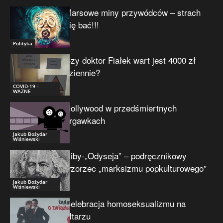
Marsowe miny przywódców – strach
się bać!!!
Polityka
Czy doktor Fiałek wart jest 4000 zł
dziennie?
COVID-19 -
WAŻNE
Hollywood w przedśmiertnych
drgawkach
Jakub Bożydar
Wiśniewski
Niby-„Odyseja” – podręcznikowy
wzorzec „marksizmu popkulturowego”
Jakub Bożydar
Wiśniewski
Celebracja homoseksualizmu na
ołtarzu