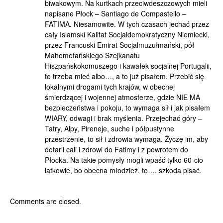
biwakowym. Na kurtkach przeciwdeszczowych mieli
napisane Płock – Santiago de Compastello –
FATIMA. Niesamowite. W tych czasach jechać przez
cały Islamski Kalifat Socjaldemokratyczny Niemiecki,
przez Francuski Emirat Socjalmuzułmański, pół
Mahometańskiego Szejkanatu
Hiszpańskokomuszego i kawałek socjalnej Portugalii,
to trzeba mieć albo…, a to już pisałem. Przebić się
lokalnymi drogami tych krajów, w obecnej
śmierdzącej i wojennej atmosferze, gdzie NIE MA
bezpieczeństwa i pokoju, to wymaga sił i jak pisałem
WIARY, odwagi i brak myślenia. Przejechać góry –
Tatry, Alpy, Pireneje, suche i półpustynne
przestrzenie, to sił i zdrowia wymaga. Życzę im, aby
dotarli cali i zdrowi do Fatimy i z powrotem do
Płocka. Na takie pomysły mogli wpaść tylko 60-cio
latkowie, bo obecna młodzież, to…. szkoda pisać.
Comments are closed.