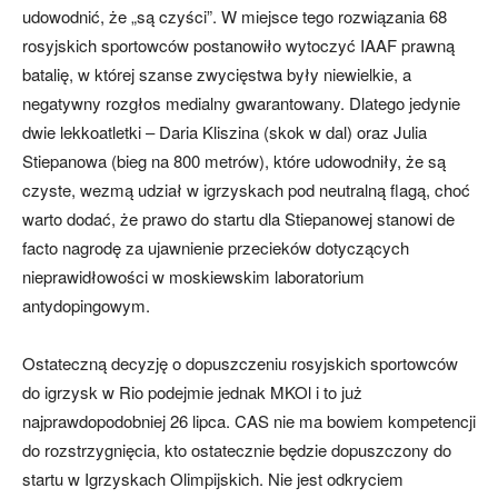
udowodnić, że „są czyści”. W miejsce tego rozwiązania 68
rosyjskich sportowców postanowiło wytoczyć IAAF prawną
batalię, w której szanse zwycięstwa były niewielkie, a
negatywny rozgłos medialny gwarantowany. Dlatego jedynie
dwie lekkoatletki ‒ Daria Kliszina (skok w dal) oraz Julia
Stiepanowa (bieg na 800 metrów), które udowodniły, że są
czyste, wezmą udział w igrzyskach pod neutralną flagą, choć
warto dodać, że prawo do startu dla Stiepanowej stanowi de
facto nagrodę za ujawnienie przecieków dotyczących
nieprawidłowości w moskiewskim laboratorium
antydopingowym.
Ostateczną decyzję o dopuszczeniu rosyjskich sportowców
do igrzysk w Rio podejmie jednak MKOl i to już
najprawdopodobniej 26 lipca. CAS nie ma bowiem kompetencji
do rozstrzygnięcia, kto ostatecznie będzie dopuszczony do
startu w Igrzyskach Olimpijskich. Nie jest odkryciem