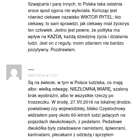
Szwajcaria i parę innych, to Polska taka ostatnia
sroce spod ogona nie wyleciała. Kończąc jest
również ciekawe nazwisko WIKTOR RYTEL; kto
ciekawy, to sam sprawdzi, jak ciekawy miał życiorys
ten człowiek. Jedno jest pewne, że polityka ma
wpływ na KAŻDĄ, każdą dziedzinę życia i działania
ludzi. Jest on z reguły, moim zdaniem nie bardzo
pozytywny. Pozdrawiam.
....
29/07/2016 at 17:21
Są na świecie, w tym w Polsce ludziska, co mają
albo: wielką odwagę, NIEZŁOMNĄ WIARĘ, szalony
brak wyobraźni, albo te wszystkie rzeczy po
troszeczku. W środę, 27.VII.2016 na lokalnej drodze,
powiatowej czy wojewódzkiej, blisko Częstochowy
widziałem parę około 60-letnich ludzi jadących na
pojazdach dwukołowych, z pedałami. Pedałowe
dwukółka były załadowane namiotami, śpiworami,
karimatami, plecakami z odzieżą i sprzętem