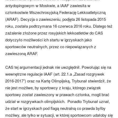
antydopingowym w Moskwie, a IAAF zawiesiła w
członkostwie Wszechrosyjską Federację Lekkoatletyczną
(ARAF). Decyzja o zawieszeniu, podjęta 26 listopada 2015
roku, została podtrzymana 16 czerwca 2016 roku. Dlatego też
zażalenie złożone przez rosyjskich lekkoatletów do CAS
dotyczyło możliwości ich startu w igrzyskach jako
sportowców neutralnych, przez co niepowiązanych z
zawieszoną ARAF.
CAS tej argumentacji jednak nie uwzględnił. Powołując się na
wewnętrzne regulacje IAAF (art. 22.1.a „Zasad rozgrywek
2016-2017”) oraz na Kartę Olimpijską, Trybunał stwierdził, że
nie jest możliwe, by sportowcy z kraju, którego związek
sportowy został zawieszony w prawach członka, mogli brać
udział w rozgrywkach olimpijskich. Ponadto Trybunał uznał,
że start w igrzyskach pod flagą neutralną co prawda byłby
możliwy, ale tylko w sytuacji, w której sportowcom udałoby się