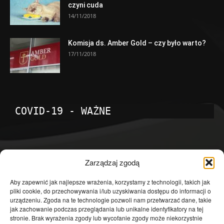
czyni cuda
14/11/2018
Komisja ds. Amber Gold – czy było warto?
17/11/2018
COVID-19 - WAŻNE
POPULARNE KATEGORIE
Zarządzaj zgodą
Temat dnia
4601
Aby zapewnić jak najlepsze wrażenia, korzystamy z technologii, takich jak
pliki cookie, do przechowywania i/lub uzyskiwania dostępu do informacji o
Publicystyka
4363
urządzeniu. Zgoda na te technologie pozwoli nam przetwarzać dane, takie
jak zachowanie podczas przeglądania lub unikalne identyfikatory na tej
Polityka
3639
stronie. Brak wyrażenia zgody lub wycofanie zgody może niekorzystnie