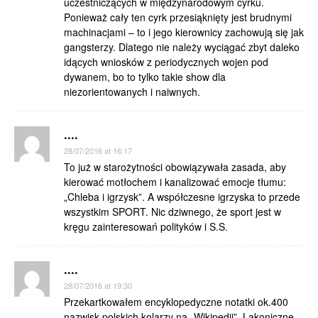
uczestniczących w międzynarodowym cyrku.
Ponieważ cały ten cyrk przesiąknięty jest brudnymi
machinacjami – to i jego kierownicy zachowują się jak
gangsterzy. Dlatego nie należy wyciągać zbyt daleko
idących wniosków z periodycznych wojen pod
dywanem, bo to tylko takie show dla
niezorientowanych i naiwnych.
....
28/07/2016 at 16:17
To już w starożytności obowiązywała zasada, aby
kierować motłochem i kanalizować emocje tłumu:
„Chleba i igrzysk”. A współczesne igrzyska to przede
wszystkim SPORT. Nic dziwnego, że sport jest w
kręgu zainteresowań polityków i S.S.
....
28/07/2016 at 19:30
Przekartkowałem encyklopedyczne notatki ok.400
nazwisk polskich kolarzy na „Wikipedii”. Lakoniczne