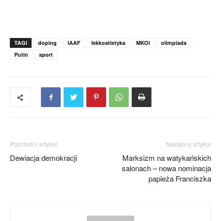
TAGI
doping
IAAF
lekkoatletyka
MKOl
olimpiada
Putin
sport
Poprzedni artykuł
Następny artykuł
Dewiacja demokracji
Marksizm na watykańskich
salonach – nowa nominacja
papieża Franciszka