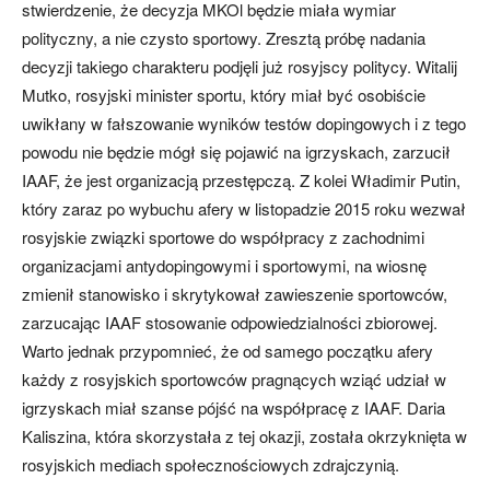
stwierdzenie, że decyzja MKOl będzie miała wymiar
polityczny, a nie czysto sportowy. Zresztą próbę nadania
decyzji takiego charakteru podjęli już rosyjscy politycy. Witalij
Mutko, rosyjski minister sportu, który miał być osobiście
uwikłany w fałszowanie wyników testów dopingowych i z tego
powodu nie będzie mógł się pojawić na igrzyskach, zarzucił
IAAF, że jest organizacją przestępczą. Z kolei Władimir Putin,
który zaraz po wybuchu afery w listopadzie 2015 roku wezwał
rosyjskie związki sportowe do współpracy z zachodnimi
organizacjami antydopingowymi i sportowymi, na wiosnę
zmienił stanowisko i skrytykował zawieszenie sportowców,
zarzucając IAAF stosowanie odpowiedzialności zbiorowej.
Warto jednak przypomnieć, że od samego początku afery
każdy z rosyjskich sportowców pragnących wziąć udział w
igrzyskach miał szanse pójść na współpracę z IAAF. Daria
Kaliszina, która skorzystała z tej okazji, została okrzyknięta w
rosyjskich mediach społecznościowych zdrajczynią.