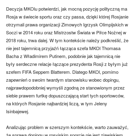
Decyzja MKOlu potwierdzi, jak mocną pozycję polityczną ma
Rosja w świecie sportu oraz czy passa, dzięki której Rosjanie
otrzymali prawa organizacji Zimowych Igrzysk Olimpijskich w
Soczi w 2014 roku oraz Mistrzostw Świata w Piłce Nożnej w
2018 roku, trwa dalej. W tym kontekście należy podkreślić, że
nie jest tajemnicą przyjaźń łącząca szefa MKOl Thomasa
Bacha z Władimirem Putinem, podobnie jak tajemnicą nie
były serdeczne relacje łączące prezydenta Rosji z byłym już
szefem FIFA Seppem Blatterem. Dlatego MKOl, pomimo
zapewnień o swoim twardym stanowisku wobec dopingu,
najprawdopodobniej wymyśli zgodną ze stanowionym przez
siebie prawem furtkę dopuszczającą start tych sportowców,
na których Rosjanie najbardziej liczą, w tym Jeleny
Isinbajewej.
Analizując problem w szerszym kontekście, warto zauważyć,
że sprawa dopingu w rosyjskim sporcie nie jest zjawiskiem