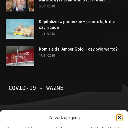
Narodowy i Partia Wolność. Prawica...
05/01/2019
Kapitalizm w poduszce – prostota, która
czyni cuda
14/11/2018
Komisja ds. Amber Gold – czy było warto?
17/11/2018
COVID-19 - WAŻNE
POPULARNE KATEGORIE
Zarządzaj zgodą
Temat dnia
4601