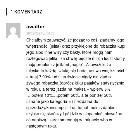
1 KOMENTARZ
awalter
26/02/2023 at 00:30
Chciałbym zauważyć, że jedząc to coś, zjadamy jego
wnętrzności (jelita) oraz przyklejone do robaczka kupi
jego albo inne wiiry czy bakty, które mogą nam
roztegować jelita i za chwilę będzie milion ludzi którzy
mają problem z jelitami „nagle”. Zauważcie że
mięsko to każdą sztukę się bada, usuwa wnętrzności
a tutaj ? 99% ludzi na świecie nigdy nie zjadło
żywego robaczka (oprócz kilku pająków statystycznie
w roku), a teraz jazda na maksa – wpierw 5%
….potem 10%….potem 50%, a te poniżej 50%
uznane jako kategoria E i niezdatna do
sprzedaży/konsumpcji. Ten temat moim zdaniem
szybko się skończy i pójdzie w niepamięć, nieważne
co napiszą i zarekomendują w traktacie who w
następnym roku.