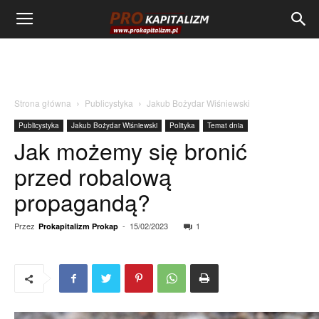
Strona główna
Publicystyka
Jakub Bożydar Wiśniewski
Publicystyka
Jakub Bożydar Wiśniewski
Polityka
Temat dnia
Jak możemy się bronić
przed robalową
propagandą?
Przez
-
15/02/2023
1
Prokapitalizm Prokap