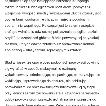
najskuteczniejszego istniejącego narzędzia służącego
rozdmuchiwaniu ideologicznych podziałów i podsycaniu
wzajemnej wrogości między wyznawcami „ducha czasu”, jego
oponentami i osobami nie chcącymi mieć z podobnymi
sporami nic wspólnego. Po części jest to zatem narzędzie
służące wdrażaniu odwiecznej politycznej strategii pt. „dziel i
rządź”, po części zaś główne źródło perwersyjnej satysfakcji
dla tych, których dawno znudziło już sprawowanie kontroli
społecznej w klasycznym, represyjnym kształcie.
Stąd wniosek, że opór wobec podobnych prowokacji powinno
się wyrażać w sposób maksymalnie roztropny i
wykalkulowany: ośmieszając, nie panikując, ostracyzując, nie
wyklinając, i sprowadzając do absurdu, nie nobilitując
porównaniami do orwellowskiej czy huxleyowskiej dystopii,
przy jednoczesnym zachowaniu stałej czujności na wypadek,
gdyby prowokatorom przyszło jednak na myśl przejście do
„twardszych” form paternalizmu. Wówczas na podobne hece