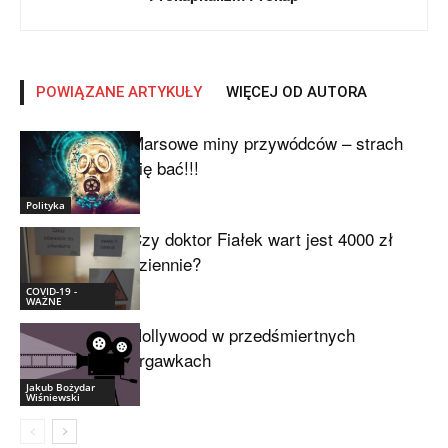
POWIĄZANE ARTYKUŁY
WIĘCEJ OD AUTORA
Marsowe miny przywódców – strach
się bać!!!
Polityka
Czy doktor Fiałek wart jest 4000 zł
dziennie?
COVID-19 -
WAŻNE
Hollywood w przedśmiertnych
drgawkach
Jakub Bożydar
Wiśniewski