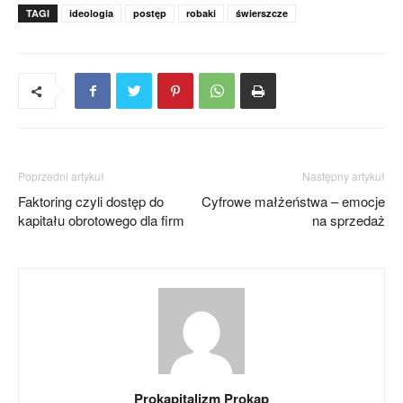
TAGI
ideologia
postęp
robaki
świerszcze
Poprzedni artykuł
Następny artykuł
Faktoring czyli dostęp do
Cyfrowe małżeństwa – emocje
kapitału obrotowego dla firm
na sprzedaż
Prokapitalizm Prokap