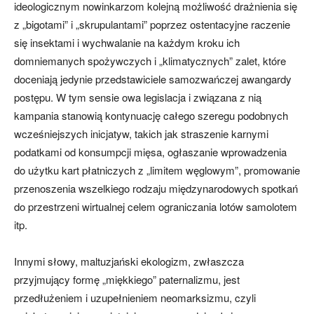
ideologicznym nowinkarzom kolejną możliwość drażnienia się
z „bigotami” i „skrupulantami” poprzez ostentacyjne raczenie
się insektami i wychwalanie na każdym kroku ich
domniemanych spożywczych i „klimatycznych” zalet, które
doceniają jedynie przedstawiciele samozwańczej awangardy
postępu. W tym sensie owa legislacja i związana z nią
kampania stanowią kontynuację całego szeregu podobnych
wcześniejszych inicjatyw, takich jak straszenie karnymi
podatkami od konsumpcji mięsa, ogłaszanie wprowadzenia
do użytku kart płatniczych z „limitem węglowym”, promowanie
przenoszenia wszelkiego rodzaju międzynarodowych spotkań
do przestrzeni wirtualnej celem ograniczania lotów samolotem
itp.
Innymi słowy, maltuzjański ekologizm, zwłaszcza
przyjmujący formę „miękkiego” paternalizmu, jest
przedłużeniem i uzupełnieniem neomarksizmu, czyli