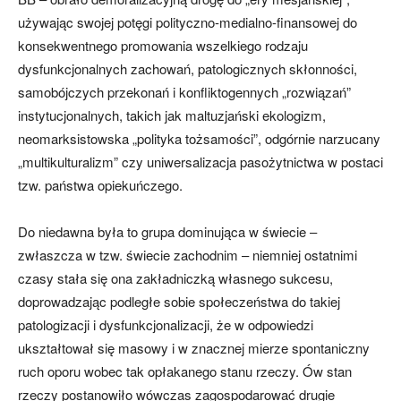
używając swojej potęgi polityczno-medialno-finansowej do
konsekwentnego promowania wszelkiego rodzaju
dysfunkcjonalnych zachowań, patologicznych skłonności,
samobójczych przekonań i konfliktogennych „rozwiązań”
instytucjonalnych, takich jak maltuzjański ekologizm,
neomarksistowska „polityka tożsamości”, odgórnie narzucany
„multikulturalizm” czy uniwersalizacja pasożytnictwa w postaci
tzw. państwa opiekuńczego.
Do niedawna była to grupa dominująca w świecie –
zwłaszcza w tzw. świecie zachodnim – niemniej ostatnimi
czasy stała się ona zakładniczką własnego sukcesu,
doprowadzając podległe sobie społeczeństwa do takiej
patologizacji i dysfunkcjonalizacji, że w odpowiedzi
ukształtował się masowy i w znacznej mierze spontaniczny
ruch oporu wobec tak opłakanego stanu rzeczy. Ów stan
rzeczy postanowiło wówczas zagospodarować drugie