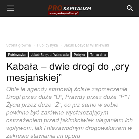
Strona główna
Publicystyka
Jakub Bożydar Wiśniewski
Publicystyka
Jakub Bożydar Wiśniewski
Polityka
Temat dnia
Kabała – dwie drogi do „ery
mesjańskiej”
Obie te agendy stanowią ścisłe zaprzeczenie
Drogi przez duże "D", Prawdy przez duże "P" i
Życia przez duże "Ż", co już samo w sobie
powinno być zarówno wystarczającym
ostrzeżeniem przed jakimkolwiek uleganiem ich
wpływom, jak i niezawodnym drogowskazem w
zakresie stawiania im oporu