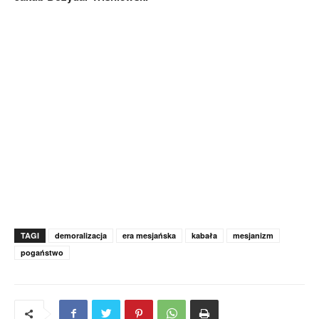
TAGI
demoralizacja
era mesjańska
kabała
mesjanizm
pogaństwo