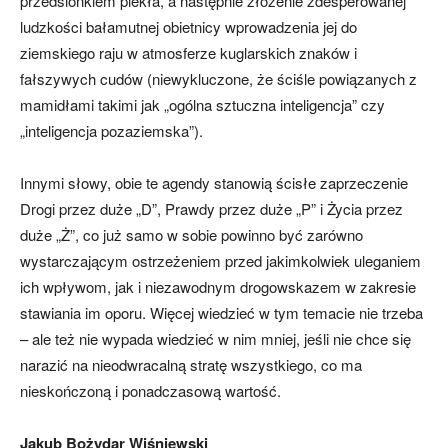
przedsionkiem piekła, a następnie złożenie zdesperowanej
ludzkości bałamutnej obietnicy wprowadzenia jej do
ziemskiego raju w atmosferze kuglarskich znaków i
fałszywych cudów (niewykluczone, że ściśle powiązanych z
mamidłami takimi jak „ogólna sztuczna inteligencja” czy
„inteligencja pozaziemska”).
Innymi słowy, obie te agendy stanowią ścisłe zaprzeczenie
Drogi przez duże „D”, Prawdy przez duże „P” i Życia przez
duże „Ż”, co już samo w sobie powinno być zarówno
wystarczającym ostrzeżeniem przed jakimkolwiek uleganiem
ich wpływom, jak i niezawodnym drogowskazem w zakresie
stawiania im oporu. Więcej wiedzieć w tym temacie nie trzeba
– ale też nie wypada wiedzieć w nim mniej, jeśli nie chce się
narazić na nieodwracalną stratę wszystkiego, co ma
nieskończoną i ponadczasową wartość.
Jakub Bożydar Wiśniewski