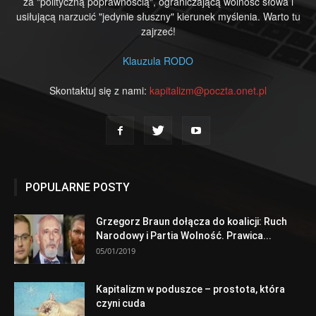
za "polityczną poprawnością", ograniczającą wolność słowa i
usiłującą narzucić "jedynie słuszny" kierunek myślenia. Warto tu
zajrzeć!
Klauzula RODO
Skontaktuj się z nami:
kapitalizm@poczta.onet.pl
POPULARNE POSTY
Grzegorz Braun dołącza do koalicji: Ruch
Narodowy i Partia Wolność. Prawica...
05/01/2019
Kapitalizm w poduszce – prostota, która
czyni cuda