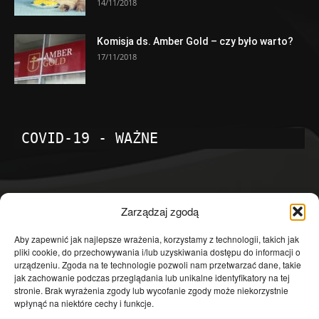
14/11/2018
Komisja ds. Amber Gold – czy było warto?
17/11/2018
COVID-19 - WAŻNE
POPULARNE KATEGORIE
Zarządzaj zgodą
Temat dnia
4601
Aby zapewnić jak najlepsze wrażenia, korzystamy z technologii, takich jak
pliki cookie, do przechowywania i/lub uzyskiwania dostępu do informacji o
Publicystyka
4363
urządzeniu. Zgoda na te technologie pozwoli nam przetwarzać dane, takie
jak zachowanie podczas przeglądania lub unikalne identyfikatory na tej
Polityka
3639
stronie. Brak wyrażenia zgody lub wycofanie zgody może niekorzystnie
Polska
3462
wpłynąć na niektóre cechy i funkcje.