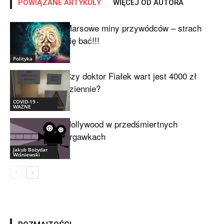
POWIĄZANE ARTYKUŁY
WIĘCEJ OD AUTORA
Marsowe miny przywódców – strach
się bać!!!
Polityka
Czy doktor Fiałek wart jest 4000 zł
dziennie?
COVID-19 -
WAŻNE
Hollywood w przedśmiertnych
drgawkach
Jakub Bożydar
Wiśniewski