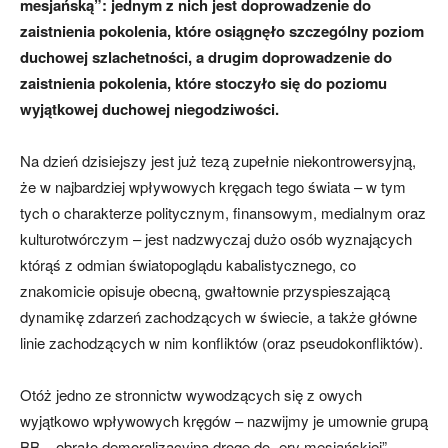
mesjańską”: jednym z nich jest doprowadzenie do
zaistnienia pokolenia, które osiągnęło szczególny poziom
duchowej szlachetności, a drugim doprowadzenie do
zaistnienia pokolenia, które stoczyło się do poziomu
wyjątkowej duchowej niegodziwości.
Na dzień dzisiejszy jest już tezą zupełnie niekontrowersyjną,
że w najbardziej wpływowych kręgach tego świata – w tym
tych o charakterze politycznym, finansowym, medialnym oraz
kulturotwórczym – jest nadzwyczaj dużo osób wyznających
którąś z odmian światopoglądu kabalistycznego, co
znakomicie opisuje obecną, gwałtownie przyspieszającą
dynamikę zdarzeń zachodzących w świecie, a także główne
linie zachodzących w nim konfliktów (oraz pseudokonfliktów).
Otóż jedno ze stronnictw wywodzących się z owych
wyjątkowo wpływowych kręgów – nazwijmy je umownie grupą
BB – obrało demoralizacyjną drogę do „ery mesjańskiej”,