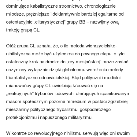
dominujące kabalistyczne stronnictwo, chronologicznie
młodsze, prężniejsze i deklaratywnie bardziej egalitarne od
ostentacyjnie „elitarystycznej” grupy BB – nazwijmy ową
frakcję grupą CL.
Otóż grupa CL uznała, że, o ile metoda wichrzycielsko-
nihilistyczna może być użyteczna do pewnego etapu, o tyle
ostateczny krok na drodze do „ery mesjańskiej” może zostać
uczyniony wyłącznie dzięki globalnemu wdrożeniu metody
triumfalistyczno-odnowicielskiej. Stąd polityczni i medialni
mianowańcy grupy CL uwielbiają kreować się na
„reakcyjnych” trybunów ludowych, oferujących spanikowanym
masom społecznym pozorne remedium w postaci zgrzebnej
mieszaniny politycznego trybalizmu, gospodarczego
protekcjonizmu i napuszonego militaryzmu.
W kontrze do rewolucyjnego nihilizmu serwują więc oni swoim