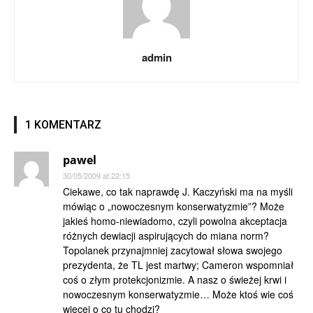
admin
1 KOMENTARZ
pawel
30/05/2009 at 22:15
Ciekawe, co tak naprawdę J. Kaczyński ma na myśli
mówiąc o „nowoczesnym konserwatyzmie”? Może
jakieś homo-niewiadomo, czyli powolna akceptacja
różnych dewiacji aspirujących do miana norm?
Topolanek przynajmniej zacytował słowa swojego
prezydenta, że TL jest martwy; Cameron wspomniał
coś o złym protekcjonizmie. A nasz o świeżej krwi i
nowoczesnym konserwatyzmie… Może ktoś wie coś
więcej o co tu chodzi?