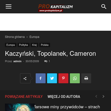
Strona główna
Europa
Europa
Polityka
Kraj
Polska
Kaczyński, Topolanek, Cameron
Przez
-
30/05/2009
1
admin
POWIĄZANE ARTYKUŁY
WIĘCEJ OD AUTORA
Marsowe miny przywódców – strach