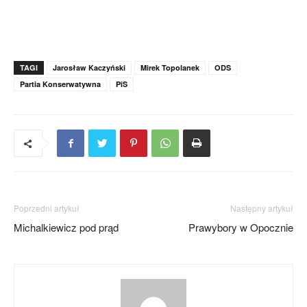
TAGI
Jarosław Kaczyński
Mirek Topolanek
ODS
Partia Konserwatywna
PiS
Poprzedni artykuł
Następny artykuł
Michalkiewicz pod prąd
Prawybory w Opocznie