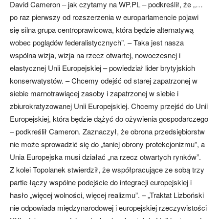
David Cameron – jak czytamy na WP.PL – podkreślił, że „…
po raz pierwszy od rozszerzenia w europarlamencie pojawi
się silna grupa centroprawicowa, która będzie alternatywą
wobec poglądów federalistycznych”. – Taka jest nasza
wspólna wizja, wizja na rzecz otwartej, nowoczesnej i
elastycznej Unii Europejskiej – powiedział lider brytyjskich
konserwatystów. – Chcemy odejść od starej zapatrzonej w
siebie marnotrawiącej zasoby i zapatrzonej w siebie i
zbiurokratyzowanej Unii Europejskiej. Chcemy przejść do Unii
Europejskiej, która będzie dążyć do ożywienia gospodarczego
– podkreślił Cameron. Zaznaczył, że obrona przedsiębiorstw
nie może sprowadzić się do „taniej obrony protekcjonizmu”, a
Unia Europejska musi działać „na rzecz otwartych rynków”.
Z kolei Topolanek stwierdził, że współpracujące ze sobą trzy
partie łączy wspólne podejście do integracji europejskiej i
hasło „więcej wolności, więcej realizmu”. – „Traktat Lizboński
nie odpowiada międzynarodowej i europejskiej rzeczywistości