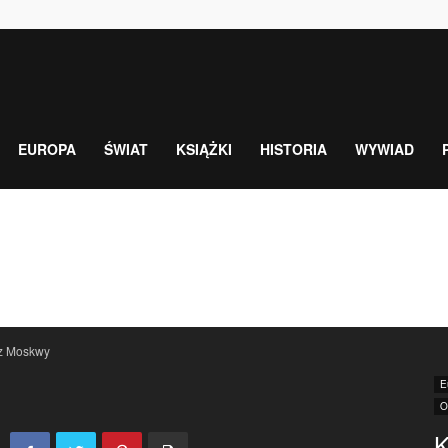
EUROPA
ŚWIAT
KSIĄŻKI
HISTORIA
WYWIAD
 z Moskwy
E
O
K