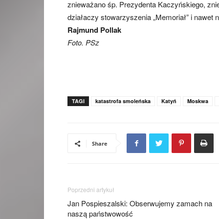
znieważano śp. Prezydenta Kaczyńskiego, zniewa
działaczy stowarzyszenia „Memoriał” i nawet n
Rajmund Pollak
Foto. PSz
TAGI
katastrofa smoleńska
Katyń
Moskwa
Share
Poprzedni artykuł
Jan Pospieszalski: Obserwujemy zamach na
naszą państwowość