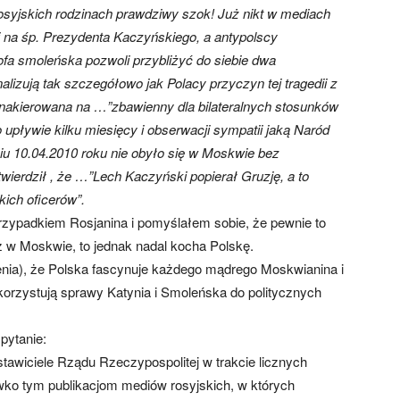
rosyjskich rodzinach prawdziwy szok! Już nikt w mediach
i na śp. Prezydenta Kaczyńskiego, a antypolscy
ofa smoleńska pozwoli przybliżyć do siebie dwa
lizują tak szczegółowo jak Polacy przyczyn tej tragedii z
st nakierowana na …”zbawienny dla bilateralnych stosunków
 upływie kilku miesięcy i obserwacji sympatii jaką Naród
u 10.04.2010 roku nie obyło się w Moskwie bez
wierdził , że …”Lech Kaczyński popierał Gruzję, a to
ich oficerów”.
zypadkiem Rosjanina i pomyślałem sobie, że pewnie to
ż w Moskwie, to jednak nadal kocha Polskę.
zenia), że Polska fascynuje każdego mądrego Moskwianina i
ykorzystują sprawy Katynia i Smoleńska do politycznych
pytanie:
tawiciele Rządu Rzeczypospolitej w trakcie licznych
iwko tym publikacjom mediów rosyjskich, w których