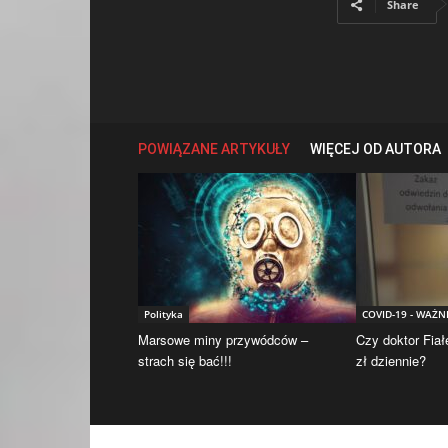
Share
POWIĄZANE ARTYKUŁY
WIĘCEJ OD AUTORA
Polityka
COVID-19 - WAŻN
Marsowe miny przywódców –
Czy doktor Fiał
strach się bać!!!
zł dziennie?