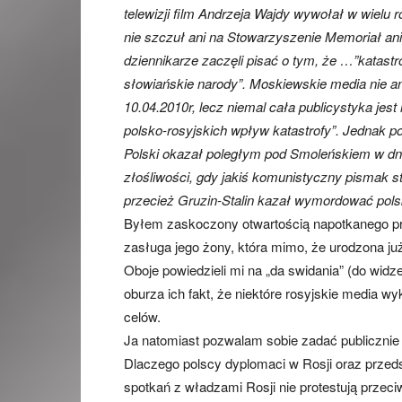
telewizji film Andrzeja Wajdy wywołał w wielu 
nie szczuł ani na Stowarzyszenie Memoriał an
dziennikarze zaczęli pisać o tym, że …”katastr
słowiańskie narody”. Moskiewskie media nie ana
10.04.2010r, lecz niemal cała publicystyka je
polsko-rosyjskich wpływ katastrofy”. Jednak po
Polski okazał poległym pod Smoleńskiem w dni
złośliwości, gdy jakiś komunistyczny pismak st
przecież Gruzin-Stalin kazał wymordować polsk
Byłem zaskoczony otwartością napotkanego pr
zasługa jego żony, która mimo, że urodzona ju
Oboje powiedzieli mi na „da swidania” (do wid
oburza ich fakt, że niektóre rosyjskie media w
celów.
Ja natomiast pozwalam sobie zadać publicznie 
Dlaczego polscy dyplomaci w Rosji oraz przeds
spotkań z władzami Rosji nie protestują przec