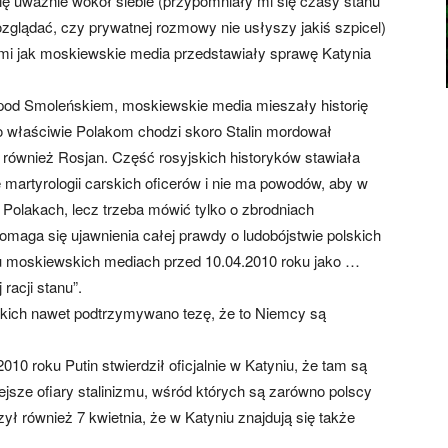
ię uważnie wokół siebie (przypomniały mi się czasy stanu
ozglądać, czy prywatnej rozmowy nie usłyszy jakiś szpicel)
 mi jak moskiewskie media przedstawiały sprawę Katynia
u pod Smoleńskiem, moskiewskie media mieszały historię
 co właściwie Polakom chodzi skoro Stalin mordował
 również Rosjan. Część rosyjskich historyków stawiała
e martyrologii carskich oficerów i nie ma powodów, aby w
 Polakach, lecz trzeba mówić tylko o zbrodniach
omaga się ujawnienia całej prawdy o ludobójstwie polskich
lu moskiewskich mediach przed 10.04.2010 roku jako …
racji stanu”.
ich nawet podtrzymywano tezę, że to Niemcy są
010 roku Putin stwierdził oficjalnie w Katyniu, że tam są
iejsze ofiary stalinizmu, wśród których są zarówno polscy
zył również 7 kwietnia, że w Katyniu znajdują się także