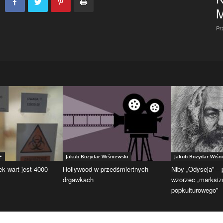
Pr
E
Jakub Bożydar Wiśniewski
Jakub Bożydar Wiśn
ek wart jest 4000
Hollywood w przedśmiertnych
Niby-„Odyseja” –
drgawkach
wzorzec „marksi
popkulturowego”