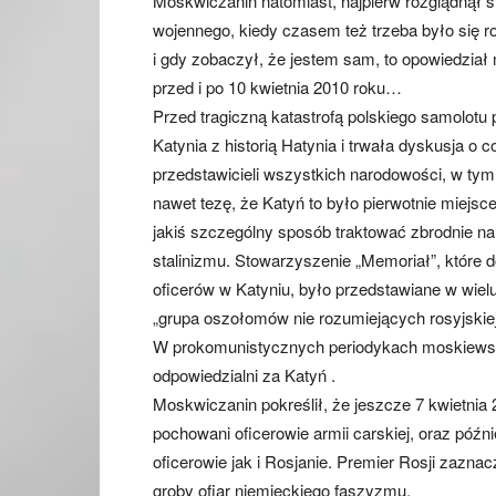
Moskwiczanin natomiast, najpierw rozglądnął s
wojennego, kiedy czasem też trzeba było się r
i gdy zobaczył, że jestem sam, to opowiedział
przed i po 10 kwietnia 2010 roku…
Przed tragiczną katastrofą polskiego samolot
Katynia z historią Hatynia i trwała dyskusja o
przedstawicieli wszystkich narodowości, w tym
nawet tezę, że Katyń to było pierwotnie miejsc
jakiś szczególny sposób traktować zbrodnie na
stalinizmu. Stowarzyszenie „Memoriał”, które d
oficerów w Katyniu, było przedstawiane w wie
„grupa oszołomów nie rozumiejących rosyjskiej 
W prokomunistycznych periodykach moskiewsk
odpowiedzialni za Katyń .
Moskwiczanin pokreślił, że jeszcze 7 kwietnia 2
pochowani oficerowie armii carskiej, oraz późn
oficerowie jak i Rosjanie. Premier Rosji zaznac
groby ofiar niemieckiego faszyzmu.