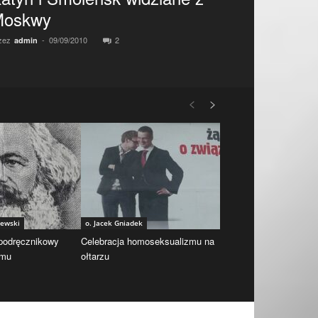
Moskwy
zez
-
09/09/2010
2
admin
iewski
o. Jacek Gniadek
 podręcznikowy
Celebracja homoseksualizmu na
zmu
ołtarzu