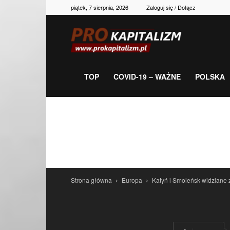
piątek, 7 sierpnia, 2026
Zaloguj się / Dołącz
Prokapitalizm,
gospodarka,
TOP
COVID-19 – WAŻNE
POLSKA
polityka,
historia,
Strona główna
Europa
Katyń i Smoleńsk widziane
newsy