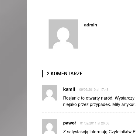
admin
2 KOMENTARZE
kamil
09/09/2010 at 17:48
Rosjanie to otwarty naród. Wystarcz
niejako przez przypadek. Miły artykuł.
paweł
01/02/2011 at 20:08
Z satysfakcją informuję Czytelników 