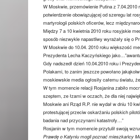
W Moskwie, przemówienie Putina z 7.04.2010 r
potwierdzenie obowiązującej od szeregu lat rosy
martyrologii polskich oficerów, lecz międzynaro
Między 7 a 10 kwietnia 2010 roku rosyjskie me
sposób niezwykle napastliwy wyrażały się o Pr
W Moskwie do 10.04. 2010 roku większość medi
Prezydenta Lecha Kaczyńskiego jako…”awantur
Gdy nadszedł dzień 10.04.2010 roku i Prezyde
Polakami, to zanim jeszcze powołano jakąkolwi
moskiewskie media ogłosiły całemu światu, że w
W tym momencie relacji Rosjanina zabiło mocni
szeptem, ze łzami w oczach, że dla niej najw
Moskwie ani Rząd R.P. nie wydał w dniu 10 kwie
protestującej przeciw oskarżaniu polskich pilo
badania nad przyczynami katastrofy…”
Rosjanin w tym momencie przytulił swoją wzru
Prawdę o Katyniu mogli poznać mieszkańcy Mo