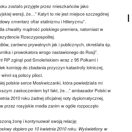
oku zostało przyjęte przez mieszkańców jako
jskiej wersji, że…” Katyń to nie jest miejsce szczególnej
dowy cmentarz ofiar stalinizmu i hitleryzmu”.
dia chwaliły mądrość polskiego premiera, natomiast w
ezydencie Rzeczypospolitej.
ów, zarówno prywatnych jak i publicznych, określała śp.
nika i prowokatora wrogo nastawionego do Rosji”.
nt RP zginął pod Smoleńskiem wraz z 95 Polkami i
ek komisję do zbadania przyczyn katastrofy lotniczej,
inni są polscy piloci.
ej polskie serce Moskwiczanki, która powiedziała mi
iększym zaskoczeniem był fakt, że…” ambasador Polski w
tnia 2010 roku żadnej oficjalnej noty dyplomatycznej,
tów przez rosyjskie media zanim w ogóle rozpoczęto
szoną żonę i kontynuował swoją relację:
skwy dopiero po 10 kwietnia 2010 roku. Wyświetlony w