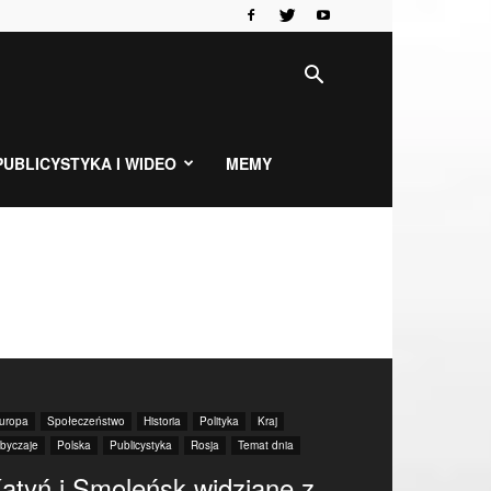
PUBLICYSTYKA I WIDEO
MEMY
uropa
Społeczeństwo
Historia
Polityka
Kraj
byczaje
Polska
Publicystyka
Rosja
Temat dnia
atyń i Smoleńsk widziane z