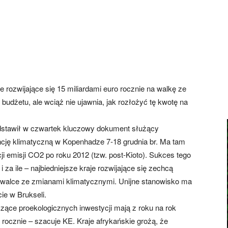
 rozwijające się 15 miliardami euro rocznie na walkę ze
budżetu, ale wciąż nie ujawnia, jak rozłożyć tę kwotę na
dstawił w czwartek kluczowy dokument służący
ncję klimatyczną w Kopenhadze 7-18 grudnia br. Ma tam
i emisji CO2 po roku 2012 (tzw. post-Kioto). Sukces tego
 za ile – najbiedniejsze kraje rozwijające się zechcą
walce ze zmianami klimatycznymi. Unijne stanowisko ma
e w Brukseli.
czące proekologicznych inwestycji mają z roku na rok
rocznie – szacuje KE. Kraje afrykańskie grożą, że