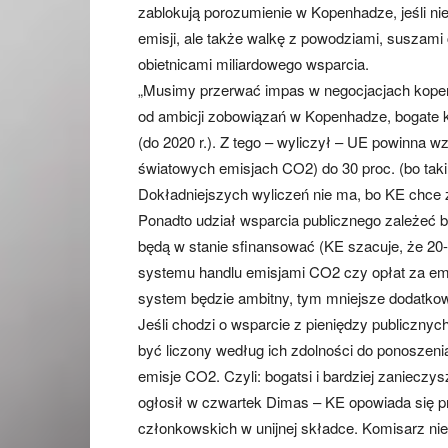
zablokują porozumienie w Kopenhadze, jeśli ni
emisji, ale także walkę z powodziami, suszami
obietnicami miliardowego wsparcia.
„Musimy przerwać impas w negocjacjach kopen
od ambicji zobowiązań w Kopenhadze, bogate k
(do 2020 r.). Z tego – wyliczył – UE powinna wzią
światowych emisjach CO2) do 30 proc. (bo taki 
Dokładniejszych wyliczeń nie ma, bo KE chc
Ponadto udział wsparcia publicznego zależeć będ
będą w stanie sfinansować (KE szacuje, że 2
systemu handlu emisjami CO2 czy opłat za emis
system będzie ambitny, tym mniejsze dodatkow
Jeśli chodzi o wsparcie z pieniędzy publiczny
być liczony według ich zdolności do ponoszenia 
emisje CO2. Czyli: bogatsi i bardziej zaniecz
ogłosił w czwartek Dimas – KE opowiada się p
członkowskich w unijnej składce. Komisarz nie 