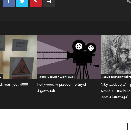
Pr
E
Jakub Bożydar Wiśniewski
Jakub Bożydar Wiśn
ek wart jest 4000
Hollywood w przedśmiertnych
Niby-„Odyseja” –
drgawkach
wzorzec „marksi
popkulturowego”