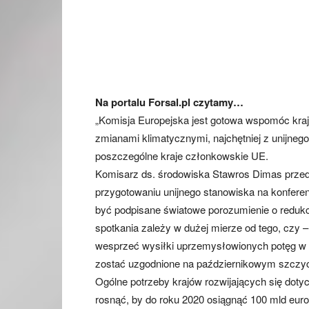
Na portalu Forsal.pl czytamy…
„Komisja Europejska jest gotowa wspomóc kraje
zmianami klimatycznymi, najchętniej z unijnego 
poszczególne kraje członkowskie UE.
Komisarz ds. środowiska Stawros Dimas prze
przygotowaniu unijnego stanowiska na konfere
być podpisane światowe porozumienie o redukcj
spotkania zależy w dużej mierze od tego, czy – i
wesprzeć wysiłki uprzemysłowionych potęg w 
zostać uzgodnione na październikowym szczyci
Ogólne potrzeby krajów rozwijających się doty
rosnąć, by do roku 2020 osiągnąć 100 mld euro 