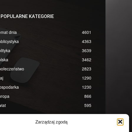
POPULARNE KATEGORIE
emat dnia
4601
blicystyka
4363
lityka
3639
lska
3462
połeczeństwo
2823
aj
1290
ospodarka
1230
uropa
866
iat
595
Zarządzaj zgodą