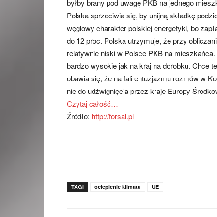
byłby brany pod uwagę PKB na jednego mieszk
Polska sprzeciwia się, by unijną składkę podzi
węglowy charakter polskiej energetyki, bo zapł
do 12 proc. Polska utrzymuje, że przy obliczan
relatywnie niski w Polsce PKB na mieszkańca. 
bardzo wysokie jak na kraj na dorobku. Chce 
obawia się, że na fali entuzjazmu rozmów w K
nie do udźwignięcia przez kraje Europy Środ
Czytaj całość…
Źródło:
http://forsal.pl
TAGI
ocieplenie klimatu
UE