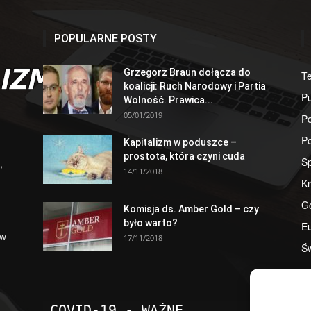
POPULARNE POSTY
Grzegorz Braun dołącza do
T
koalicji: Ruch Narodowy i Partia
Pu
Wolność. Prawica...
05/01/2019
Po
Po
Kapitalizm w poduszce –
prostota, która czyni cuda
S
,
14/11/2018
Kr
G
Komisja ds. Amber Gold – czy
było warto?
E
 w
17/11/2018
Św
COVID-19 - WAŻNE