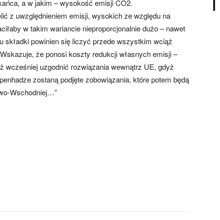
ańca, a w jakim – wysokość emisji CO2.
elić z uwzględnieniem emisji, wysokich ze względu na
aciłaby w takim wariancie nieproporcjonalnie dużo – nawet
iu składki powinien się liczyć przede wszystkim wciąż
Wskazuje, że ponosi koszty redukcji własnych emisji –
też wcześniej uzgodnić rozwiązania wewnątrz UE, gdyż
openhadze zostaną podjęte zobowiązania, które potem będą
kowo-Wschodniej…”