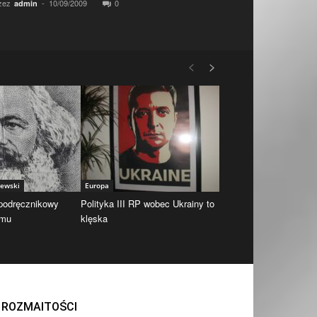
zez
-
10/09/2009
0
admin
iewski
Europa
 podręcznikowy
Polityka III RP wobec Ukrainy to
zmu
klęska
ROZMAITOŚCI