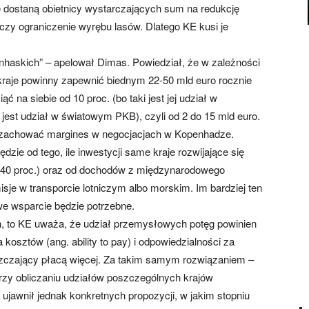
e dostaną obietnicy wystarczających sum na redukcję
 czy ograniczenie wyrębu lasów. Dlatego KE kusi je
haskich” – apelował Dimas. Powiedział, że w zależności
raje powinny zapewnić biednym 22-50 mld euro rocznie
ć na siebie od 10 proc. (bo taki jest jej udział w
jest udział w światowym PKB), czyli od 2 do 15 mld euro.
e zachować margines w negocjacjach w Kopenhadze.
zie od tego, ile inwestycji same kraje rozwijające się
0-40 proc.) oraz od dochodów z międzynarodowego
je w transporcie lotniczym albo morskim. Im bardziej ten
e wsparcie będzie potrzebne.
ch, to KE uważa, że udział przemysłowych potęg powinien
kosztów (ang. ability to pay) i odpowiedzialności za
yszczający płacą więcej. Za takim samym rozwiązaniem –
rzy obliczaniu udziałów poszczególnych krajów
ujawnił jednak konkretnych propozycji, w jakim stopniu