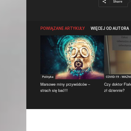
Share
POWIĄZANE ARTYKUŁY
WIĘCEJ OD AUTORA
Polityka
COVID-19 - WAŻN
Marsowe miny przywódców –
Czy doktor Fiał
strach się bać!!!
zł dziennie?