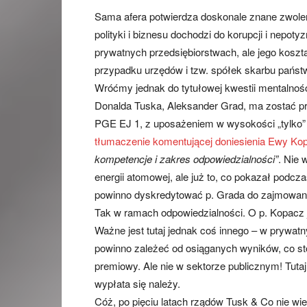
Sama afera potwierdza doskonale znane zwolen
polityki i biznesu dochodzi do korupcji i nepoty
prywatnych przedsiębiorstwach, ale jego koszt
przypadku urzędów i tzw. spółek skarbu państw
Wróćmy jednak do tytułowej kwestii mentalnośc
Donalda Tuska, Aleksander Grad, ma zostać 
PGE EJ 1, z uposażeniem w wysokości „tylko” 1
tłumaczenie komentującej doniesienia Ewy Ko
kompetencje i zakres odpowiedzialności”
. Nie 
energii atomowej, ale już to, co pokazał podcz
powinno dyskredytować p. Grada do zajmowani
Tak w ramach odpowiedzialności. O p. Kopacz 
Ważne jest tutaj jednak coś innego – w prywat
powinno zależeć od osiąganych wyników, co s
premiowy. Ale nie w sektorze publicznym! Tutaj 
wypłata się należy.
Cóż, po pięciu latach rządów Tusk & Co nie wie