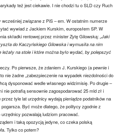
arykady też jest ciekawie. I nie chodzi tu o SLD czy Ruch
y wcześniej związane z PiS – em. W ostatnim numerze
zytać wywiad z Jackiem Kurskim, europosłem SP. W
ia składki rentowej przez minister Zytę Gilowską:
„Jaki
zyszła do Kaczyńskiego Gilowska i wymusiła na nim
 leżały na stole i które można było wydać, by polepszyć
eczy. Po pierwsze, że zdaniem J. Kurskiego (a pewnie i
 to nie żadne „zabezpieczenie na wypadek niezdolności do
 chcą dysponować wedle własnego widzimisię. Po drugie –
mi nie potrafią sensownie zagospodarować 25 mld zł i
 przez tyle lat urzędnicy wydają pieniądze podatników na
ż pogarsza. Być może dlatego, że politycy zgodnie z
o urzędnicy pozwalają ludziom pracować.
rządem i taką opozycją jedyne, co czeka polską
fa. Tylko co potem?