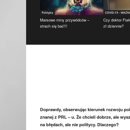
Polityka
COVID-19 - WAŻN
Marsowe miny przywódców –
Czy doktor Fiał
strach się bać!!!
zł dziennie?
Doprawdy, obserwując kierunek rozwoju pols
znanej z PRL – u. Że chcieli dobrze, ale wy
na błędach, ale nie politycy. Dlaczego?