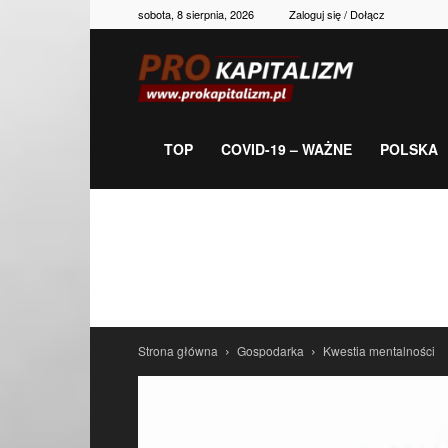
sobota, 8 sierpnia, 2026
Zaloguj się / Dołącz
Prokapitalizm,
gospodarka,
TOP
COVID-19 – WAŻNE
POLSKA
polityka,
historia,
Strona główna
Gospodarka
Kwestia mentalności
newsy