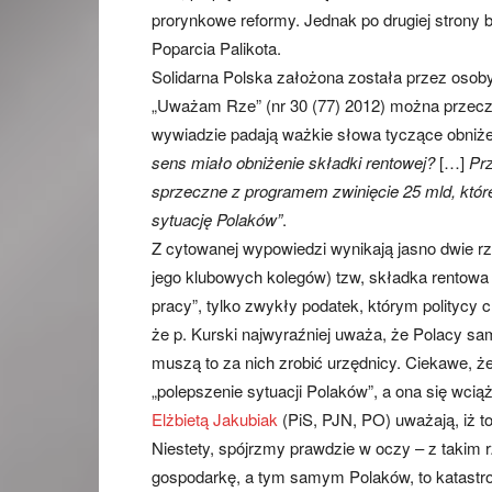
prorynkowe reformy. Jednak po drugiej strony b
Poparcia Palikota.
Solidarna Polska założona została przez osob
„Uważam Rze” (nr 30 (77) 2012) można przec
wywiadzie padają ważkie słowa tyczące obniżen
sens miało obniżenie składki rentowej?
[…]
Pr
sprzeczne z programem zwinięcie 25 mld, które
sytuację Polaków”
.
Z cytowanej wypowiedzi wynikają jasno dwie rz
jego klubowych kolegów) tzw, składka rentowa
pracy”, tylko zwykły podatek, którym politycy
że p. Kurski najwyraźniej uważa, że Polacy sa
muszą to za nich zrobić urzędnicy. Ciekawe, że
„polepszenie sytuacji Polaków”, a ona się wcią
Elżbietą Jakubiak
(PiS, PJN, PO) uważają, iż t
Niestety, spójrzmy prawdzie w oczy – z takim 
gospodarkę, a tym samym Polaków, to katastro