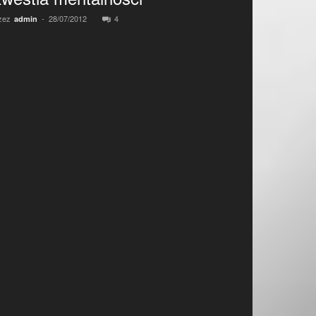
zez
-
28/07/2012
4
admin