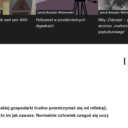
E
Jakub Bożydar Wiśniewski
Jakub Bożydar Wiśn
ek wart jest 4000
Hollywood w przedśmiertnych
Niby-„Odyseja” –
drgawkach
wzorzec „marksi
popkulturowego”
kiej gospodarki trudno powstrzymać się od refleksji,
szło im jak zawsze. Normalnie człowiek czegoś się uczy