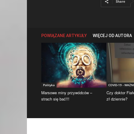
Share
POWIĄZANE ARTYKUŁY
WIĘCEJ OD AUTORA
Polityka
COVID-19 - WAŻN
Marsowe miny przywódców –
Czy doktor Fiał
strach się bać!!!
zł dziennie?