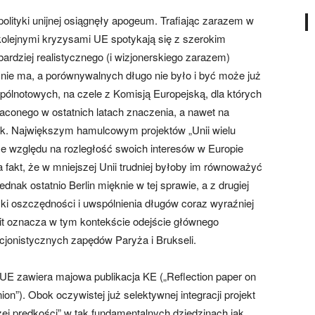
olityki unijnej osiągnęły apogeum. Trafiając zarazem w
kolejnymi kryzysami UE spotykają się z szerokim
rdziej realistycznego (i wizjonerskiego zarazem)
nie ma, a porównywalnych długo nie było i być może już
wspólnotowych, na czele z Komisją Europejską, dla których
aconego w ostatnich latach znaczenia, a nawet na
k. Największym hamulcowym projektów „Unii wielu
ze względu na rozległość swoich interesów w Europie
fakt, że w mniejszej Unii trudniej byłoby im równoważyć
nak ostatnio Berlin mięknie w tej sprawie, a z drugiej
yki oszczędności i uwspólnienia długów coraz wyraźniej
xit oznacza w tym kontekście odejście głównego
cjonistycznych zapędów Paryża i Brukseli.
UE zawiera majowa publikacja KE („Reflection paper on
on”). Obok oczywistej już selektywnej integracji projekt
szej prędkości” w tak fundamentalnych dziedzinach jak