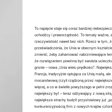
To napięcie staje się coraz bardziej niebezpiecz
uchodźcy i praworządność. To tematy ważne, ale
rzeczywistość nawet bez nich. Rzecz w tym, że 
przeświadczenia, że Unia w obecnym kształcie
zmienić, żeby zahamować nabrzmiewające tenden
że rozwiązaniem powinna być swoista ucieczka
gronie – nowa „Unia wielu prędkości”. Najwi
Francja, tradycyjnie optująca za Unią małą, al
mocarstwową (czyli rządzoną przez największe k
więcej, a co w świetle powyższego w pełni zr
największy był – teraz odżywający z nową sił
największe strachy budził przysłowiowy już „pol
konkurencyjnością firm z nowych krajów człon