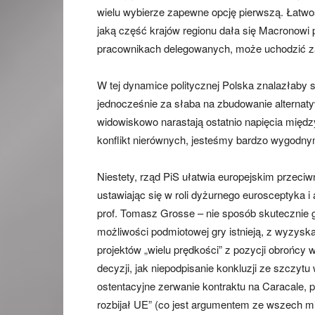
wielu wybierze zapewne opcję pierwszą. Łatwość
jaką część krajów regionu dała się Macronowi p
pracownikach delegowanych, może uchodzić za 
W tej dynamice politycznej Polska znalazłaby si
jednocześnie za słaba na zbudowanie alternaty
widowiskowo narastają ostatnio napięcia międz
konflikt nierównych, jesteśmy bardzo wygodn
Niestety, rząd PiS ułatwia europejskim przeci
ustawiając się w roli dyżurnego eurosceptyka i 
prof. Tomasz Grosse – nie sposób skutecznie 
możliwości podmiotowej gry istnieją, z wyzys
projektów „wielu prędkości” z pozycji obrońcy w
decyzji, jak niepodpisanie konkluzji ze szczyt
ostentacyjne zerwanie kontraktu na Caracale, 
rozbijał UE” (co jest argumentem ze wszech mia