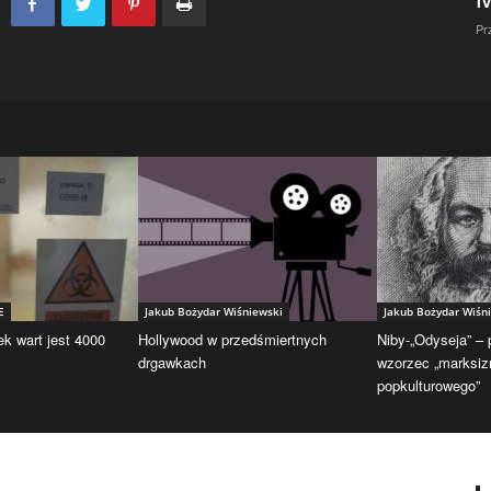
Pr
E
Jakub Bożydar Wiśniewski
Jakub Bożydar Wiśn
ek wart jest 4000
Hollywood w przedśmiertnych
Niby-„Odyseja” –
drgawkach
wzorzec „marksi
popkulturowego”