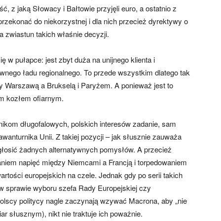
, z jaką Słowacy i Bałtowie przyjęli euro, a ostatnio z
rzekonać do niekorzystnej i dla nich przecież dyrektywy o
zwiastun takich właśnie decyzji.
ę w pułapce: jest zbyt duża na unijnego klienta i
wnego ładu regionalnego. To przede wszystkim dlatego tak
y Warszawą a Brukselą i Paryżem. A ponieważ jest to
ym kozłem ofiarnym.
wnikom długofalowych, polskich interesów zadanie, sam
awanturnika Unii. Z takiej pozycji – jak słusznie zauważa
głosić żadnych alternatywnych pomysłów. A przecież
kaniem napięć między Niemcami a Francją i torpedowaniem
artości europejskich na czele. Jednak gdy po serii takich
u w sprawie wyboru szefa Rady Europejskiej czy
polscy politycy nagle zaczynają wzywać Macrona, aby „nie
r słusznym), nikt nie traktuje ich poważnie.