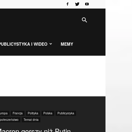
PUBLICYSTYKA I WIDEO
MEMY
uropa
Francja
Polityka
Polska
Publicystyka
połeczeństwo
Temat dnia
acron gorszy niż Putin