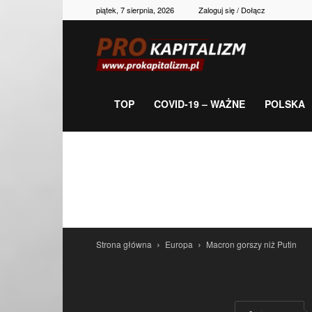
piątek, 7 sierpnia, 2026
Zaloguj się / Dołącz
Prokapitalizm,
gospodarka,
TOP
COVID-19 – WAŻNE
POLSKA
polityka,
historia,
Strona główna
Europa
Macron gorszy niż Putin
newsy