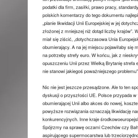
podatki dla firm, zasiłki, prawo pracy, standard
polskich komentarzy do tego dokumentu najle
„planie likwidacji Unii Europejskiej w jej dotyc
złożonej z mniejszej niż dotąd liczby krajów”.
miał się ziścić, „dotychczasowa Unia Europejs
obumierający. A na jej miejscu pojawiłaby si
na potrzeby strefy euro. W końcu, jak z nieskry
opuszczeniu Unii przez Wielką Brytanię strefa
nie stanowi jakiegoś poważniejszego problemu” (
Nic nie jest jeszcze przesądzone. Ale to ten spo
dyskusji o przyszłości UE. Polsce przypada w t
obumierającej Unii albo akces do nowej, kosztem 
powyższe rozwiązania oznaczają likwidację na
konkurencyjnych. Inne kraje środkowoeuropejsk
Spójrzmy na sprawę oczami Czechów czy Bałtów
aspirującego supermocarstwa lub trzeciorzędno