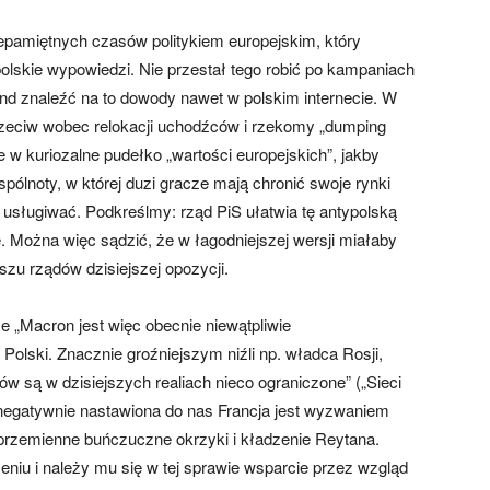
epamiętnych czasów politykiem europejskim, który
polskie wypowiedzi. Nie przestał tego robić po kampaniach
nd znaleźć na to dowody nawet w polskim internecie. W
rzeciw wobec relokacji uchodźców i rzekomy „dumping
 w kuriozalne pudełko „wartości europejskich”, jakby
spólnoty, w której duzi gracze mają chronić swoje rynki
 usługiwać. Podkreślmy: rząd PiS ułatwia tę antypolską
ne. Można więc sądzić, że w łagodniejszej wersji miałaby
zu rządów dzisiejszej opozycji.
e „Macron jest więc obecnie niewątpliwie
olski. Znacznie groźniejszym niźli np. władca Rosji,
ów są w dzisiejszych realiach nieco ograniczone” („Sieci
k negatywnie nastawiona do nas Francja jest wyzwaniem
przemienne buńczuczne okrzyki i kładzenie Reytana.
eniu i należy mu się w tej sprawie wsparcie przez wzgląd