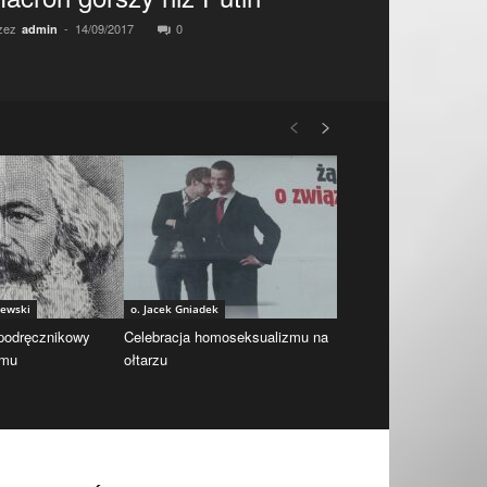
zez
-
14/09/2017
0
admin
iewski
o. Jacek Gniadek
 podręcznikowy
Celebracja homoseksualizmu na
zmu
ołtarzu