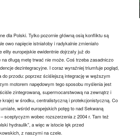
ne dla Polski. Tylko pozornie główną osią konfliktu są
 owo napięcie istniałoby i radykalnie zmieniało
elity europejskie ewidentnie dojrzały już do
 na długą metę trwać nie może. Coś trzeba zasadniczo
cje dezintegracyjne. I coraz wyraźniej triumfuje pogląd,
 do przodu: poprzez ściślejszą integrację w węższym
ększym motorem napędowym tego sposobu myślenia jest
e ściśle zintegrowaną, supermocarstwową na zewnątrz i
raje) w środku, centralistyczną i protekcjonistyczną. Co
ozumiałe, wśród europejskich potęg to nad Sekwaną
ą – sceptycyzm wobec rozszerzenia z 2004 r. Tam też
ski hydraulik”, a więc w istocie lęk przed
kowskich, z naszymi na czele.