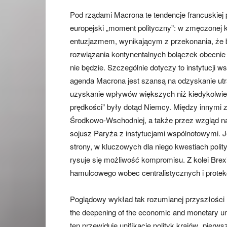
Pod rządami Macrona te tendencje francuskiej p
europejski „moment polityczny”: w zmęczonej 
entuzjazmem, wynikającym z przekonania, że ba
rozwiązania kontynentalnych bolączek obecnie 
nie będzie. Szczególnie dotyczy to instytucji 
agenda Macrona jest szansą na odzyskanie utr
uzyskanie wpływów większych niż kiedykolwie
prędkości” były dotąd Niemcy. Między innymi 
Środkowo-Wschodniej, a także przez wzgląd na 
sojusz Paryża z instytucjami wspólnotowymi. Jed
strony, w kluczowych dla niego kwestiach polit
rysuje się możliwość kompromisu. Z kolei Bre
hamulcowego wobec centralistycznych i protek
Poglądowy wykład tak rozumianej przyszłości 
the deepening of the economic and monetary uni
ten przewiduje unifikację polityk krajów „pierw