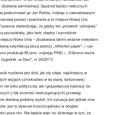
y działania administracji. Spośród bardzo nielicznych
piej podsumował go Jan Rokita, mówiąc o zawoalowanym
hczasowej postaci i powołania w to miejsce Nowej Unii,
 W puencie stwierdzając, że gdyby ten „przewrót ustrojowy”
ka pozostałaby, jako twór zbędny i samoistnie
ę mniejsza Nowa Unia – zbudowana takimi właśnie metodami
waną satysfakcją piszą autorzy „reflection paper”, >>po
 euro produkuje 85 proc. unijnego PKB<<. Znikoma reszta
tygodnik „w Sieci”, nr 24/2017).
sób myślenia jest dziś, jak się zdaje, najsilniejszy w
ych wizjach członkostwo w tej starej, fantomowej i
nie tylko politycznej, ale i gospodarczej kastracji, bo
szych (i tak przecież niedruzgocących) przewag
ie dostaną podobny wybór. Ich sytuacja jest jednak inna.
: jest to dylemat trzeciorzędności w obrębie
ści poza nim. Nie będzie więc nic dziwnego w tym, że