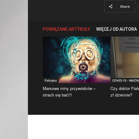
Share
POWIĄZANE ARTYKUŁY
WIĘCEJ OD AUTORA
Polityka
COVID-19 - WAŻN
Marsowe miny przywódców –
Czy doktor Fiał
strach się bać!!!
zł dziennie?