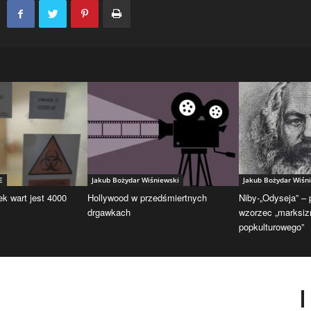
E
Jakub Bożydar Wiśniewski
Jakub Bożydar Wiśn
ek wart jest 4000
Hollywood w przedśmiertnych
Niby-„Odyseja” –
drgawkach
wzorzec „marksi
popkulturowego”