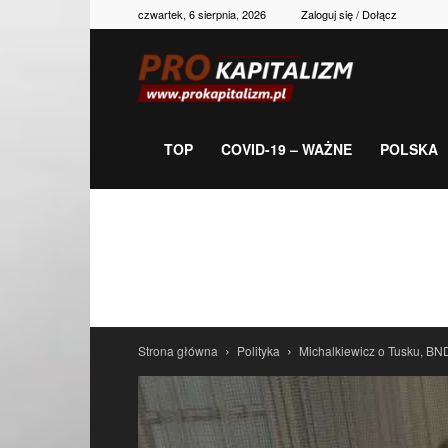
czwartek, 6 sierpnia, 2026
Zaloguj się / Dołącz
Prokapitalizm,
gospodarka,
TOP
COVID-19 – WAŻNE
POLSKA
polityka,
historia,
Strona główna
Polityka
Michalkiewicz o Tusku, BN
newsy