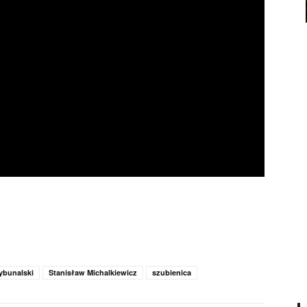
ybunalski
Stanisław Michalkiewicz
szubienica