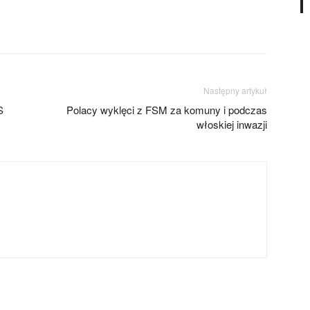
Następny artykuł
S
Polacy wyklęci z FSM za komuny i podczas
włoskiej inwazji