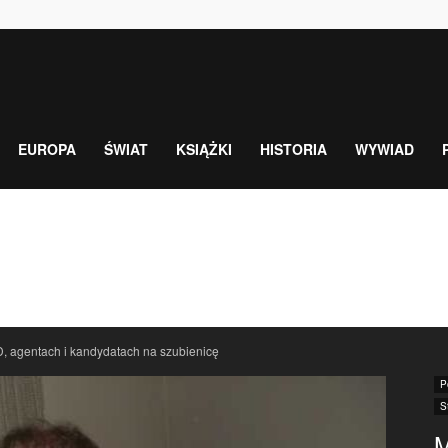
EUROPA
ŚWIAT
KSIĄŻKI
HISTORIA
WYWIAD
D, agentach i kandydatach na szubienicę
P
S
M