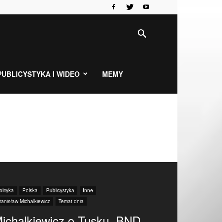
PUBLICYSTYKA I WIDEO
MEMY
olityka
Polska
Publicystyka
Inne
tanisław Michalkiewicz
Temat dnia
ichalkiewicz o Tusku, BND,