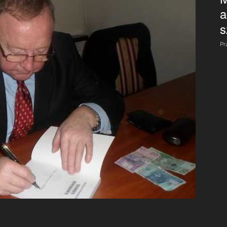
a
s
Pr