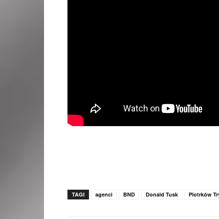
TAGI
agenci
BND
Donald Tusk
Piotrków Tr