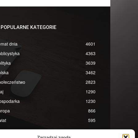
POPULARNE KATEGORIE
emat dnia
4601
blicystyka
4363
lityka
3639
lska
3462
połeczeństwo
2823
aj
1290
ospodarka
1230
uropa
866
iat
595
Zarządzaj zgodą