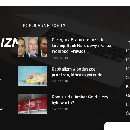
POPULARNE POSTY
Grzegorz Braun dołącza do
T
koalicji: Ruch Narodowy i Partia
Pu
Wolność. Prawica...
05/01/2019
Po
Po
Kapitalizm w poduszce –
prostota, która czyni cuda
S
,
14/11/2018
Kr
G
Komisja ds. Amber Gold – czy
było warto?
E
 w
17/11/2018
Św