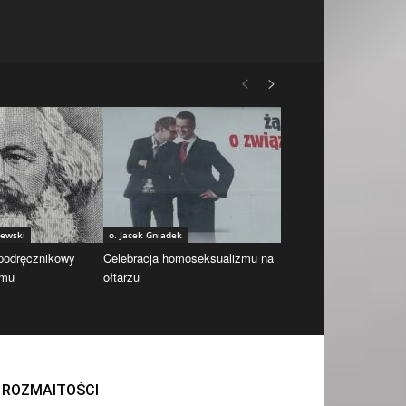
iewski
o. Jacek Gniadek
 podręcznikowy
Celebracja homoseksualizmu na
zmu
ołtarzu
ROZMAITOŚCI