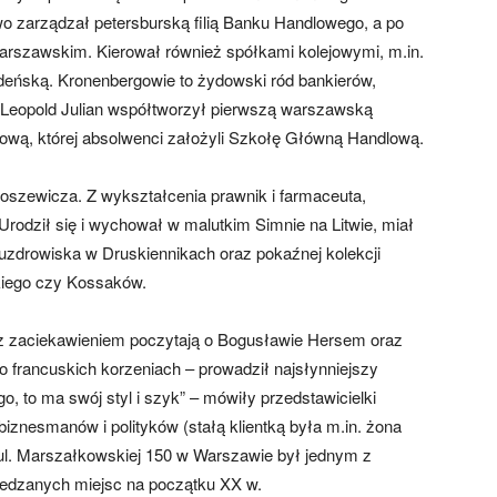
wo zarządzał petersburską filią Banku Handlowego, a po
warszawskim. Kierował również spółkami kolejowymi, m.in.
deńską. Kronenbergowie to żydowski ród bankierów,
. Leopold Julian współtworzył pierwszą warszawską
wą, której absolwenci założyli Szkołę Główną Handlową.
oszewicza. Z wykształcenia prawnik i farmaceuta,
rodził się i wychował w malutkim Simnie na Litwie, miał
 uzdrowiska w Druskiennikach oraz pokaźnej kolekcji
kiego czy Kossaków.
 z zaciekawieniem poczytają o Bogusławie Hersem oraz
 francuskich korzeniach – prowadził najsłynniejszy
, to ma swój styl i szyk” – mówiły przedstawicielki
y biznesmanów i polityków (stałą klientką była m.in. żona
ul. Marszałkowskiej 150 w Warszawie był jednym z
dwiedzanych miejsc na początku XX w.