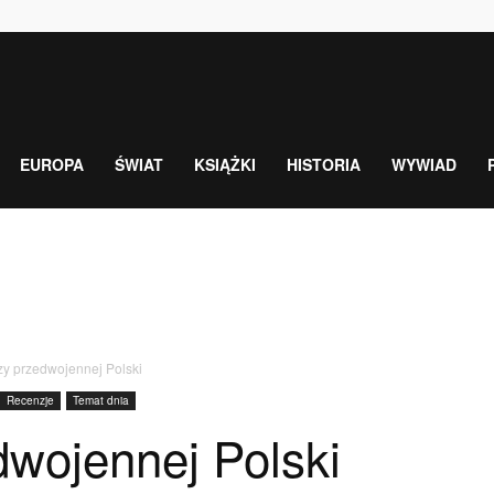
EUROPA
ŚWIAT
KSIĄŻKI
HISTORIA
WYWIAD
zy przedwojennej Polski
Recenzje
Temat dnia
dwojennej Polski