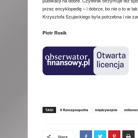
publikacji na dobre. Czytelnik otrzymuje też sp
przez encyklopedię – i dobrze, bo nie o to w t
Krzysztofa Szujeckiego była potrzebna i nie za
Piotr Rosik
TAGI
II Rzeczpospolita
międzywojnie
milioner
Share