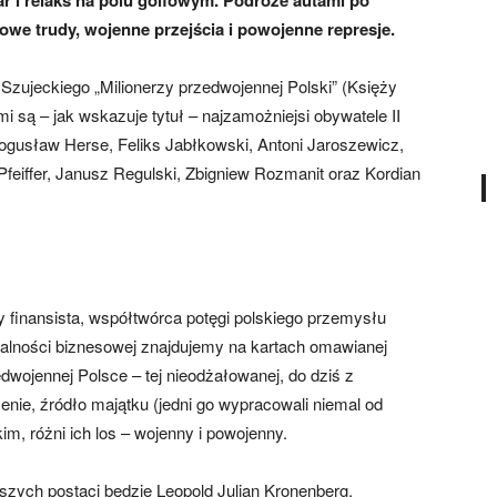
gar i relaks na polu golfowym. Podróże autami po
owe trudy, wojenne przejścia i powojenne represje.
zujeckiego „Milionerzy przedwojennej Polski” (Księży
są – jak wskazuje tytuł – najzamożniejsi obywatele II
ogusław Herse, Feliks Jabłkowski, Antoni Jaroszewicz,
feiffer, Janusz Regulski, Zbigniew Rozmanit oraz Kordian
 finansista, współtwórca potęgi polskiego przemysłu
iałalności biznesowej znajdujemy na kartach omawianej
zedwojennej Polsce – tej nieodżałowanej, do dziś z
nie, źródło majątku (jedni go wypracowali niemal od
kim, różni ich los – wojenny i powojenny.
szych postaci będzie Leopold Julian Kronenberg.