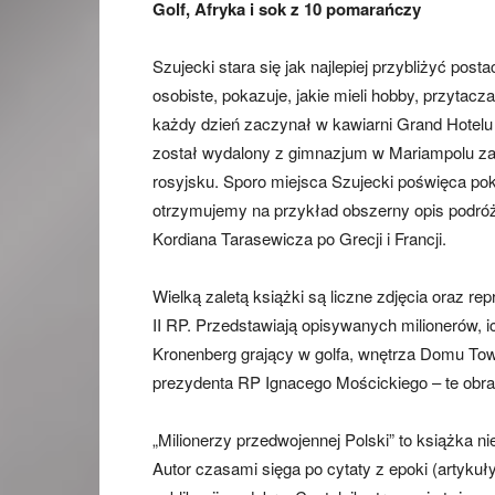
Golf, Afryka i sok z 10 pomarańczy
Szujecki stara się jak najlepiej przybliżyć pos
osobiste, pokazuje, jakie mieli hobby, przytac
każdy dzień zaczynał w kawiarni Grand Hotelu
został wydalony z gimnazjum w Mariampolu za w
rosyjsku. Sporo miejsca Szujecki poświęca poka
otrzymujemy na przykład obszerny opis podró
Kordiana Tarasewicza po Grecji i Francji.
Wielką zaletą książki są liczne zdjęcia oraz r
II RP. Przedstawiają opisywanych milionerów, ich
Kronenberg grający w golfa, wnętrza Domu To
prezydenta RP Ignacego Mościckiego – te obr
„Milionerzy przedwojennej Polski” to książka nie
Autor czasami sięga po cytaty z epoki (artykuł