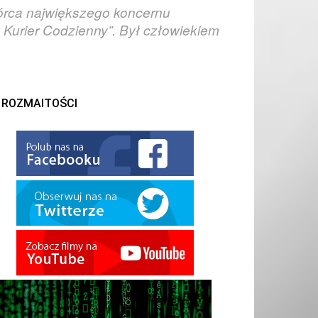
twórca największego koncernu
y Kurier Codzienny”. Był człowiekiem
ROZMAITOŚCI