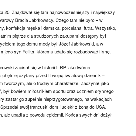
ka 25. Znajdował się tam najnowocześniejszy i największy
arowy Bracia Jabłkowscy. Czego tam nie było – w
wany, konfekcja męska i damska, porcelana, futra. Wszystko,
tatnim piętrze dla strudzonych zakupami dostępny był
łożycielem tego domu mody był Józef Jabłkowski, a w
 jego syn Feliks, któremu udało się rozbudować firmę.
owski zapisał się w historii II RP jako twórca
chętniej czytany przed II wojną światową dziennik –
em twórczym, ale o trudnym charakterze. Zaczynał jako
”, był bowiem miłośnikiem sportu oraz uczniem słynnego
óry zastał go zupełnie nieprzygotowanego, na wakacjach
 Sprzedał swój francuski dom i uciekł z żoną do USA.
, ale upadła z powodu epidemii. Końca swych dni dożył