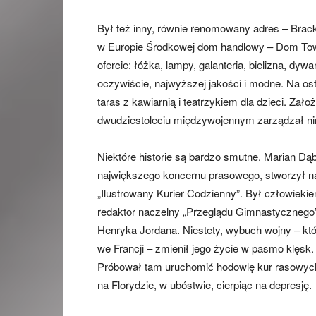
Był też inny, równie renomowany adres – Brac
w Europie Środkowej dom handlowy – Dom Tow
ofercie: łóżka, lampy, galanteria, bielizna, dy
oczywiście, najwyższej jakości i modne. Na os
taras z kawiarnią i teatrzykiem dla dzieci. Za
dwudziestoleciu międzywojennym zarządzał nim
Niektóre historie są bardzo smutne. Marian Dąbr
największego koncernu prasowego, stworzył naj
„Ilustrowany Kurier Codzienny”. Był człowieki
redaktor naczelny „Przeglądu Gimnastycznego
Henryka Jordana. Niestety, wybuch wojny – kt
we Francji – zmienił jego życie w pasmo klęsk.
Próbował tam uruchomić hodowlę kur rasowych
na Florydzie, w ubóstwie, cierpiąc na depresję.