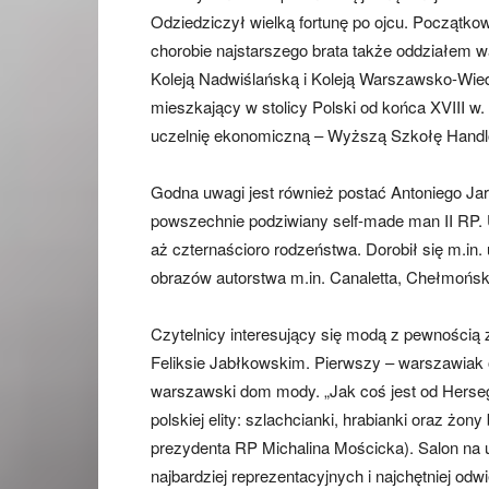
Odziedziczył wielką fortunę po ojcu. Początko
chorobie najstarszego brata także oddziałem 
Koleją Nadwiślańską i Koleją Warszawsko-Wie
mieszkający w stolicy Polski od końca XVIII w
uczelnię ekonomiczną – Wyższą Szkołę Handlo
Godna uwagi jest również postać Antoniego Jar
powszechnie podziwiany self-made man II RP. U
aż czternaścioro rodzeństwa. Dorobił się m.in.
obrazów autorstwa m.in. Canaletta, Chełmońs
Czytelnicy interesujący się modą z pewnością
Feliksie Jabłkowskim. Pierwszy – warszawiak o
warszawski dom mody. „Jak coś jest od Hersego
polskiej elity: szlachcianki, hrabianki oraz żon
prezydenta RP Michalina Mościcka). Salon na 
najbardziej reprezentacyjnych i najchętniej o