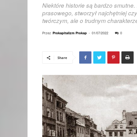
Niektóre historie są bardzo smutne.
prasowego, stworzył najchętniej czy
twórczym, ale o trudnym charakterz
Przez
-
01/07/2022
0
Prokapitalizm Prokap
Share