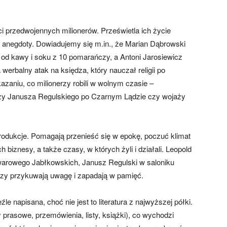
taci przedwojennych milionerów. Prześwietla ich życie
za anegdoty. Dowiadujemy się m.in., że Marian Dąbrowski
 od kawy i soku z 10 pomarańczy, a Antoni Jarosiewicz
erbalny atak na księdza, który nauczał religii po
zaniu, co milionerzy robili w wolnym czasie –
ży Janusza Regulskiego po Czarnym Lądzie czy wojaży
eprodukcje. Pomagają przenieść się w epokę, poczuć klimat
 biznesy, a także czasy, w których żyli i działali. Leopold
warowego Jabłkowskich, Janusz Regulski w saloniku
azy przykuwają uwagę i zapadają w pamięć.
źle napisana, choć nie jest to literatura z najwyższej półki.
y prasowe, przemówienia, listy, książki), co wychodzi