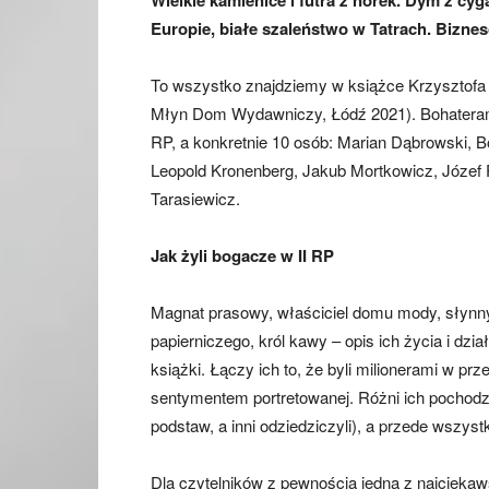
Wielkie kamienice i futra z norek. Dym z cy
Europie, białe szaleństwo w Tatrach. Biznes
To wszystko znajdziemy w książce Krzysztofa S
Młyn Dom Wydawniczy, Łódź 2021). Bohaterami 
RP, a konkretnie 10 osób: Marian Dąbrowski, B
Leopold Kronenberg, Jakub Mortkowicz, Józef P
Tarasiewicz.
Jak żyli bogacze w II RP
Magnat prasowy, właściciel domu mody, słynny
papierniczego, król kawy – opis ich życia i dz
książki. Łączy ich to, że byli milionerami w pr
sentymentem portretowanej. Różni ich pochodze
podstaw, a inni odziedziczyli), a przede wszyst
Dla czytelników z pewnością jedną z najciekaw