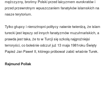
mężczyzny, brońmy Polski przed laicyzmem eurokratów i
przed przewrotnym wpuszczaniem fanatyków islamskich na
nasze terytorium.
Tylko głupcy i nieroztropni politycy naiwnie twierdzą, że islam
turecki jest lepszy od innych fanatyzmów muzułmańskich, a
prawda jest taka, że to w Turcji się szkolą najgroźniejsi
terroryści, co boleśnie odczuł już 13 maja 1981roku Święty
Papież Jan Paweł II, którego próbował zabić właśnie Turek.
Rajmund Pollak