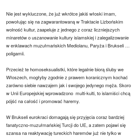
Nie jest wykluczone, że już wkrótce jakiś włoski imam,
powołując się na zagwarantowaną w Traktacie Lizbońskim
wolność kultur, zaapeluje z jednego z coraz liczniejszych
minaretów o uszanowanie kultury islamskiej i zalegalizowanie
w enklawach muzułmańskich Mediolanu, Paryża i Brukseli …
poligamii.
Przecież te homoseksualistki, które legalnie biorą śluby we
Włoszech, mogłyby zgodnie z prawem koranicznym kochać
zarówno siebie nawzajem jak i swojego jedynego męża. Skoro
w Unii Europejskiej wprowadzono multi-kulti, to islamiści chcą
pójść na całość i promować haremy.
W Brukseli eurokraci domagają się przyjęcia coraz bardziej
fanatyczno-muzułmańskiej Turcji do UE, a zatem pojawi się
szansa na reaktywację tureckich haremów już nie tylko w