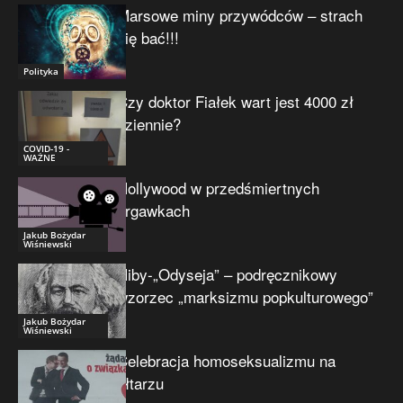
Marsowe miny przywódców – strach
się bać!!!
Polityka
Czy doktor Fiałek wart jest 4000 zł
dziennie?
COVID-19 -
WAŻNE
Hollywood w przedśmiertnych
drgawkach
Jakub Bożydar
Wiśniewski
Niby-„Odyseja” – podręcznikowy
wzorzec „marksizmu popkulturowego”
Jakub Bożydar
Wiśniewski
Celebracja homoseksualizmu na
ołtarzu