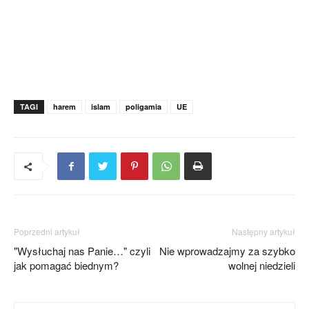
TAGI
harem
islam
poligamia
UE
Poprzedni artykuł
Następny artykuł
"Wysłuchaj nas Panie…" czyli
Nie wprowadzajmy za szybko
jak pomagać biednym?
wolnej niedzieli