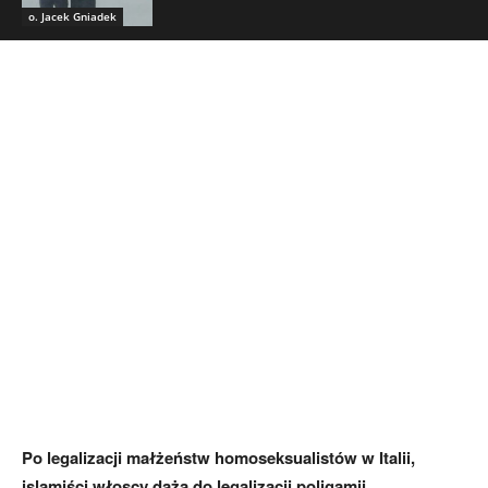
o. Jacek Gniadek
Po legalizacji małżeństw homoseksualistów w Italii,
islamiści włoscy dążą do legalizacji poligamii.