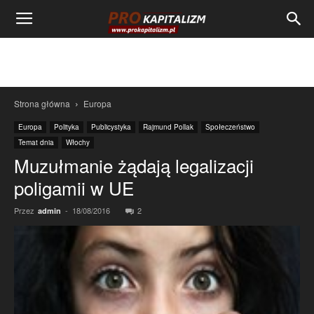
Strona główna
Europa
Europa
Polityka
Publicystyka
Rajmund Pollak
Społeczeństwo
Temat dnia
Włochy
Muzułmanie żądają legalizacji
poligamii w UE
Przez
-
18/08/2016
2
admin