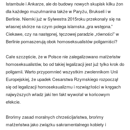
Istambule i Ankarze, ale do budowy nowych skupisk kilku żon
dla każdego muzułmanina także w Paryżu, Brukseli i w
Berlinie. Niemki już w Sylwestra 2015roku przekonały się na
własnej skórze na czym polega islamska „gra wstępna.”
Ciekawe, czy na następnej, tęczowej paradzie „równości” w
Berlinie pomaszerują obok homoseksualistów poligamiści?
Całe szczęście, że w Polsce nie zalegalizowano małżeństw
homoseksualistów, bo od takiej legalizacji jest już tylko krok do
poligamii. Warto przypomnieć wszystkim zwolennikom Unii
Europejskiej, że upadek Cesarstwa Rzymskiego rozpoczął
się od legalizacji homoseksualizmu i rozwiązłości w kręgach
najwyższych władz jaki ten fakt wywołał w końcowym
efekcie.
Brońmy zasad moralnych chrześcijaństwa, brońmy
małżeństwa jako związku sakramentalnego kobiety i