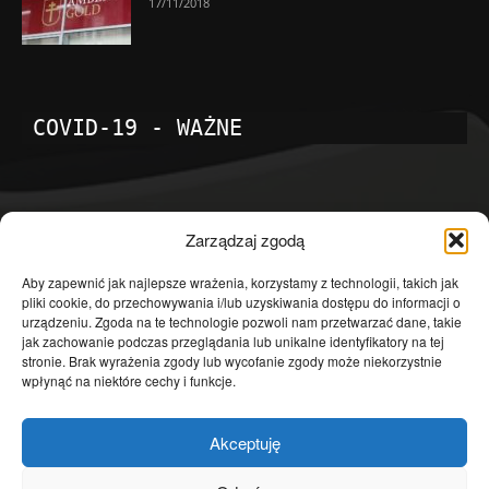
17/11/2018
COVID-19 - WAŻNE
POPULARNE KATEGORIE
Zarządzaj zgodą
Temat dnia
4601
Aby zapewnić jak najlepsze wrażenia, korzystamy z technologii, takich jak
pliki cookie, do przechowywania i/lub uzyskiwania dostępu do informacji o
Publicystyka
4363
urządzeniu. Zgoda na te technologie pozwoli nam przetwarzać dane, takie
jak zachowanie podczas przeglądania lub unikalne identyfikatory na tej
Polityka
3639
stronie. Brak wyrażenia zgody lub wycofanie zgody może niekorzystnie
Polska
3462
wpłynąć na niektóre cechy i funkcje.
Społeczeństwo
2823
Akceptuję
Kraj
1290
Gospodarka
1230