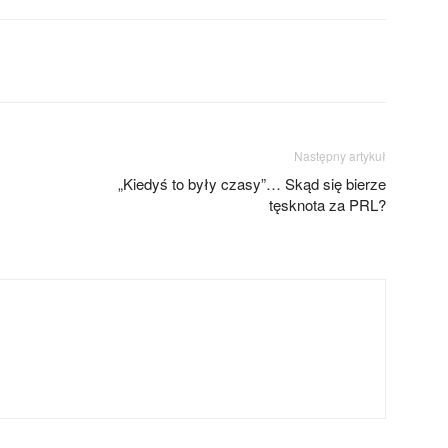
Następny artykuł
„Kiedyś to były czasy”… Skąd się bierze
tęsknota za PRL?