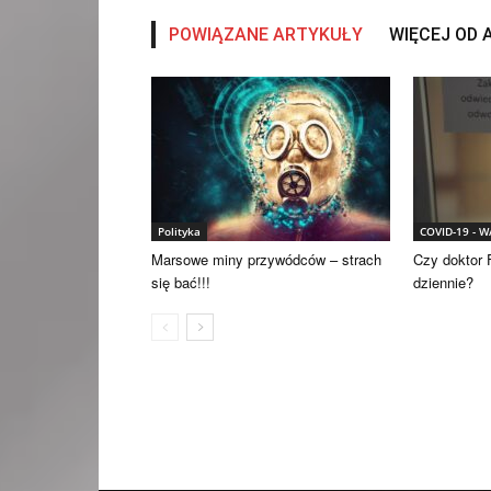
POWIĄZANE ARTYKUŁY
WIĘCEJ OD
Polityka
COVID-19 - 
Marsowe miny przywódców – strach
Czy doktor F
się bać!!!
dziennie?