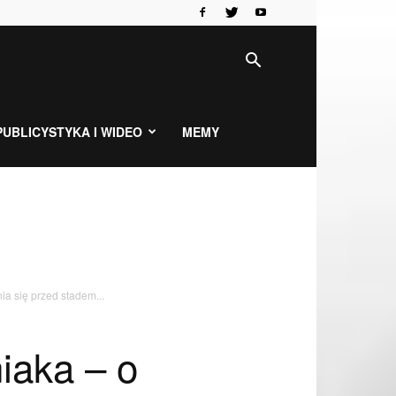
PUBLICYSTYKA I WIDEO
MEMY
a się przed stadem...
iaka – o