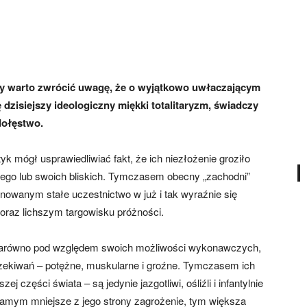
wy warto zwrócić uwagę, że o wyjątkowo uwłaczającym
dzisiejszy ideologiczny miękki totalitaryzm, świadczy
dołęstwo.
k mógł usprawiedliwiać fakt, że ich niezłożenie groziło
wojego lub swoich bliskich. Tymczasem obecny „zachodni”
ynowanym stałe uczestnictwo w już i tak wyraźnie się
oraz lichszym targowisku próżności.
– zarówno pod względem swoich możliwości wykonawczych,
zekiwań – potężne, muskularne i groźne. Tymczasem ich
 części świata – są jedynie jazgotliwi, ośliźli i infantylnie
 samym mniejsze z jego strony zagrożenie, tym większa