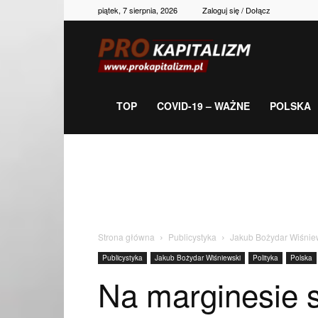
piątek, 7 sierpnia, 2026
Zaloguj się / Dołącz
Prokapitalizm,
gospodarka,
TOP
COVID-19 – WAŻNE
POLSKA
polityka,
historia,
Strona główna
Publicystyka
Jakub Bożydar Wiśnie
Publicystyka
Jakub Bożydar Wiśniewski
Polityka
Polska
newsy
Na marginesie 