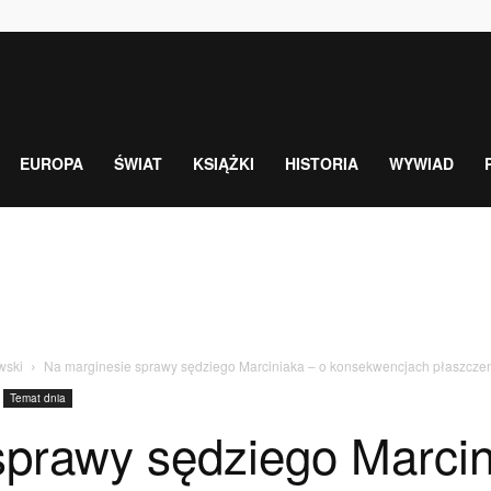
EUROPA
ŚWIAT
KSIĄŻKI
HISTORIA
WYWIAD
wski
Na marginesie sprawy sędziego Marciniaka – o konsekwencjach płaszczeni
Temat dnia
sprawy sędziego Marcin