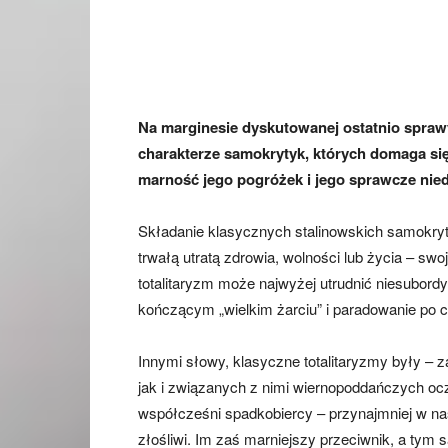
Na marginesie dyskutowanej ostatnio spra
charakterze samokrytyk, których domaga się 
marność jego pogróżek i jego sprawcze nie
Składanie klasycznych stalinowskich samokryty
trwałą utratą zdrowia, wolności lub życia – s
totalitaryzm może najwyżej utrudnić niesubord
kończącym „wielkim żarciu” i paradowanie po c
Innymi słowy, klasyczne totalitaryzmy były 
jak i związanych z nimi wiernopoddańczych oc
współcześni spadkobiercy – przynajmniej w naszej
złośliwi. Im zaś marniejszy przeciwnik, a tym