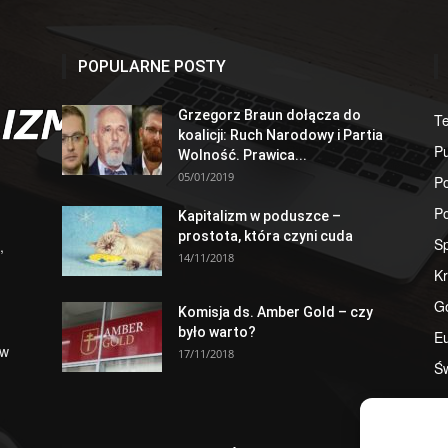
POPULARNE POSTY
Grzegorz Braun dołącza do
T
koalicji: Ruch Narodowy i Partia
Pu
Wolność. Prawica...
05/01/2019
Po
Po
Kapitalizm w poduszce –
prostota, która czyni cuda
S
,
14/11/2018
Kr
G
Komisja ds. Amber Gold – czy
było warto?
E
 w
17/11/2018
Św