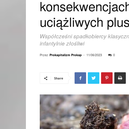
konsekwencjach
uciążliwych plu
Współcześni spadkobiercy klasycznych
infantylnie złośliwi
Przez
-
11/06/2023
0
Prokapitalizm Prokap
Share