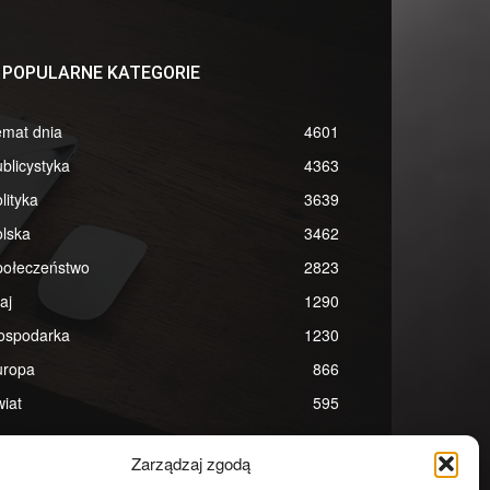
POPULARNE KATEGORIE
emat dnia
4601
blicystyka
4363
lityka
3639
lska
3462
połeczeństwo
2823
aj
1290
ospodarka
1230
uropa
866
iat
595
Zarządzaj zgodą