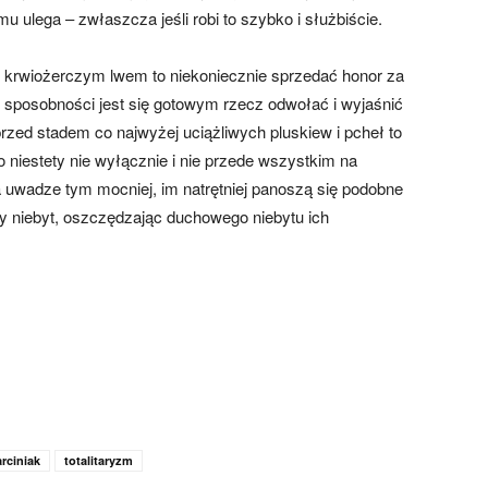
 ulega – zwłaszcza jeśli robi to szybko i służbiście.
 krwiożerczym lwem to niekoniecznie sprzedać honor za
j sposobności jest się gotowym rzecz odwołać i wyjaśnić
rzed stadem co najwyżej uciążliwych pluskiew i pcheł to
 niestety nie wyłącznie i nie przede wszystkim na
a uwadze tym mocniej, im natrętniej panoszą się podobne
y niebyt, oszczędzając duchowego niebytu ich
rciniak
totalitaryzm