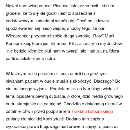
Nawet sam wicepremier Piechociński przemówił ludzkim
głosem, że to się nie godzi i jest to sprzeczne z
podstawowymi zasadami wspólnoty. Choć po ludowcu
spodziewałem się nieco więcej, choćby tego, że pan
Wicepremier przypomni sobie drugą zwrotkę „Roty” Marii
Konopnickiej, która jest hymnem PSL, a zaczyna się do słów:
„nie będzie Niemiec pluł nam w twarz”, ale i tak jak na lidera
partii satelickiej było ostro.
W każdym razie poszumieli, poszumieli i na groźnym
kiwaniem palcem w bucie musi się skończyć. Dlaczego? Bo
nie ma innego wyjścia. Pamiętam jak na tym blogu wiele lat
temu opisałem pewną sytuację, o której dziś media głównego
nurtu starają się nie pamiętać. Chodziło o dokonaną niemal w
ostatniej chwili przed podpisaniem
Traktatu Lizbońskiego
zmianę niemieckiej konstytucji. Dodano tam zapis o
wyższości prawa krajowego nad prawem unijnym, podczas