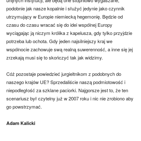
unijnych instytucji, ale będą one stopniowo wygaszane,
podobnie jak nasze kopalnie i służyć jedynie jako czynnik
utrzymujący w Europie niemiecką hegemonię. Będzie od
czasu do czasu wracać się do idei wspólnej Europy
wyciągając ją niczym królika z kapelusza, gdy tylko przyjdzie
potrzeba lub ochota. Gdy jeden najsilniejszy kraj we
wspólnocie zachowuje swą realną suwerenność, a inne się jej
zrzekają musi się to skończyć tak jak widzimy.
Cóż pozostaje powiedzieć jurgieltnikom z podobnych do
naszego krajów UE? Sprzedaliście naszą podmiotowość i
niepodległość za szklane paciorki. Najgorsze jest to, że ten
scenariusz był czytelny już w 2007 roku i nic nie zrobiono aby
go powstrzymać.
Adam Kalicki