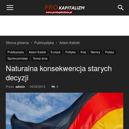
Strona główna
Publicystyka
Adam Kalicki
Publicystyka
Adam Kalicki
Europa
Polityka
Kraj
Niemcy
Polska
Społeczeństwo
Temat dnia
Naturalna konsekwencja starych
decyzji
Przez
-
04/02/2015
0
admin