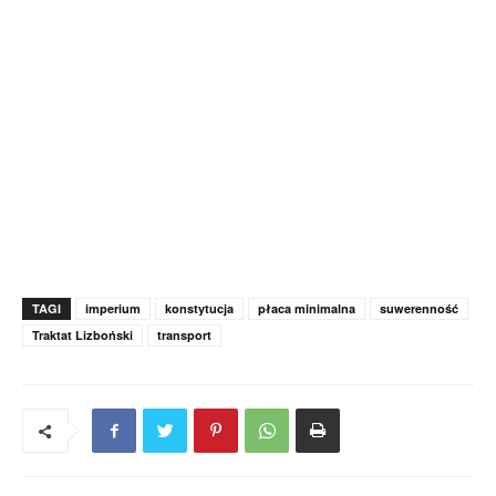
TAGI
imperium
konstytucja
płaca minimalna
suwerenność
Traktat Lizboński
transport