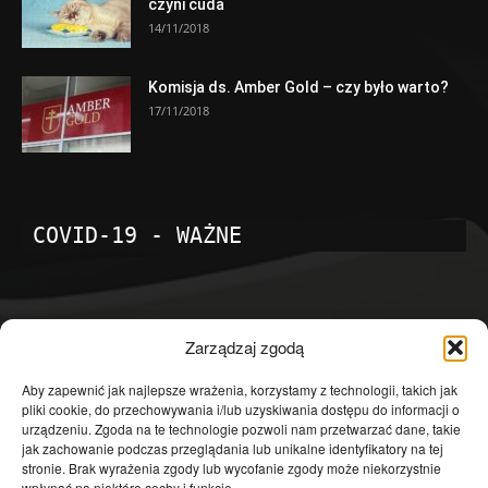
czyni cuda
14/11/2018
Komisja ds. Amber Gold – czy było warto?
17/11/2018
COVID-19 - WAŻNE
POPULARNE KATEGORIE
Zarządzaj zgodą
Temat dnia
4601
Aby zapewnić jak najlepsze wrażenia, korzystamy z technologii, takich jak
pliki cookie, do przechowywania i/lub uzyskiwania dostępu do informacji o
Publicystyka
4363
urządzeniu. Zgoda na te technologie pozwoli nam przetwarzać dane, takie
jak zachowanie podczas przeglądania lub unikalne identyfikatory na tej
Polityka
3639
stronie. Brak wyrażenia zgody lub wycofanie zgody może niekorzystnie
Polska
3462
wpłynąć na niektóre cechy i funkcje.