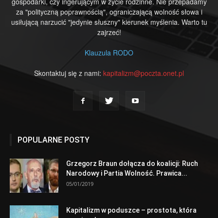
gospodarki, czy ingerującym w życie rodzinne. Nie przepadamy
za "polityczną poprawnością", ograniczającą wolność słowa i
usiłującą narzucić "jedynie słuszny" kierunek myślenia. Warto tu
zajrzeć!
Klauzula RODO
Skontaktuj się z nami:
kapitalizm@poczta.onet.pl
POPULARNE POSTY
Grzegorz Braun dołącza do koalicji: Ruch
Narodowy i Partia Wolność. Prawica...
05/01/2019
Kapitalizm w poduszce – prostota, która