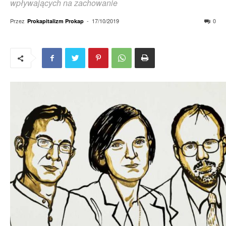
wpływających na zachowanie
Przez
-
17/10/2019
0
Prokapitalizm Prokap