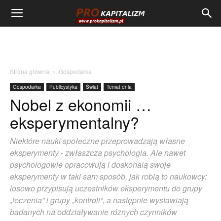
Strona główna
Gospodarka
Gospodarka
Publicystyka
Świat
Temat dnia
Nobel z ekonomii …
eksperymentalny?
Niektóre nauki społeczne przeprowadzają własne
eksperymenty - zwłaszcza psychologia. Ale nawet
psychologowie opracowują i doskonalą swoje
eksperymenty w taki sam sposób, jak robią to naukowcy:
losowo przypisują uczestników eksperymentu do grupy
„leczenia” i grupy „kontroli”, a następnie wystawiają
badanych na oddziaływanie różnych czynników