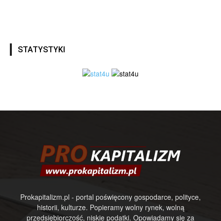
STATYSTYKI
Prokapitalizm.pl - portal poświęcony gospodarce, polityce,
historii, kulturze. Popieramy wolny rynek, wolną
przedsiębiorczość, niskie podatki. Opowiadamy się za