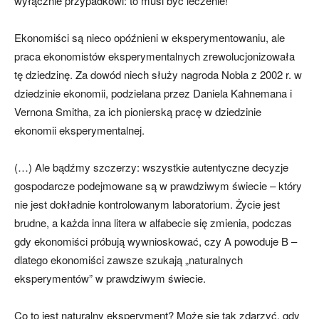
wyłącznie przypadkowi: to musi być leczenie!
Ekonomiści są nieco opóźnieni w eksperymentowaniu, ale
praca ekonomistów eksperymentalnych zrewolucjonizowała
tę dziedzinę. Za dowód niech służy nagroda Nobla z 2002 r. w
dziedzinie ekonomii, podzielana przez Daniela Kahnemana i
Vernona Smitha, za ich pionierską pracę w dziedzinie
ekonomii eksperymentalnej.
(…) Ale bądźmy szczerzy: wszystkie autentyczne decyzje
gospodarcze podejmowane są w prawdziwym świecie – który
nie jest dokładnie kontrolowanym laboratorium. Życie jest
brudne, a każda inna litera w alfabecie się zmienia, podczas
gdy ekonomiści próbują wywnioskować, czy A powoduje B –
dlatego ekonomiści zawsze szukają „naturalnych
eksperymentów” w prawdziwym świecie.
Co to jest naturalny eksperyment? Może się tak zdarzyć, gdy