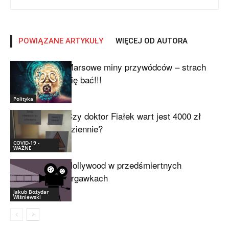
POWIĄZANE ARTYKUŁY
WIĘCEJ OD AUTORA
Marsowe miny przywódców – strach
się bać!!!
Polityka
Czy doktor Fiałek wart jest 4000 zł
dziennie?
COVID-19 -
WAŻNE
Hollywood w przedśmiertnych
drgawkach
Jakub Bożydar
Wiśniewski