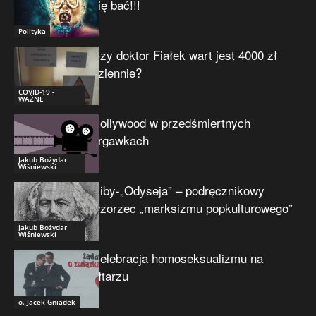
się bać!!!
Polityka
Czy doktor Fiałek wart jest 4000 zł
dziennie?
COVID-19 -
WAŻNE
Hollywood w przedśmiertnych
drgawkach
Jakub Bożydar
Wiśniewski
Niby-„Odyseja” – podręcznikowy
wzorzec „marksizmu popkulturowego”
Jakub Bożydar
Wiśniewski
Celebracja homoseksualizmu na
ołtarzu
o. Jacek Gniadek