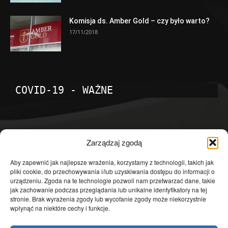
Komisja ds. Amber Gold – czy było warto?
17/11/2018
COVID-19 - WAŻNE
POPULARNE KATEGORIE
Zarządzaj zgodą
Temat dnia
4601
Aby zapewnić jak najlepsze wrażenia, korzystamy z technologii, takich jak
pliki cookie, do przechowywania i/lub uzyskiwania dostępu do informacji o
Publicystyka
4363
urządzeniu. Zgoda na te technologie pozwoli nam przetwarzać dane, takie
jak zachowanie podczas przeglądania lub unikalne identyfikatory na tej
Polityka
3639
stronie. Brak wyrażenia zgody lub wycofanie zgody może niekorzystnie
Polska
3462
wpłynąć na niektóre cechy i funkcje.
Społeczeństwo
2823