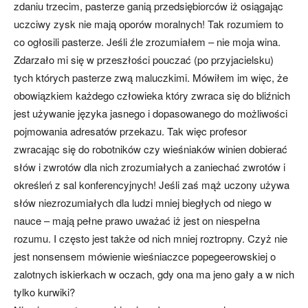
zdaniu trzecim, pasterze ganią przedsiębiorców iż osiągając
uczciwy zysk nie mają oporów moralnych! Tak rozumiem to
co ogłosili pasterze. Jeśli źle zrozumiałem – nie moja wina.
Zdarzało mi się w przeszłości pouczać (po przyjacielsku)
tych których pasterze zwą maluczkimi. Mówiłem im więc, że
obowiązkiem każdego człowieka który zwraca się do bliźnich
jest używanie języka jasnego i dopasowanego do możliwości
pojmowania adresatów przekazu. Tak więc profesor
zwracając się do robotników czy wieśniaków winien dobierać
słów i zwrotów dla nich zrozumiałych a zaniechać zwrotów i
określeń z sal konferencyjnych! Jeśli zaś mąż uczony używa
słów niezrozumiałych dla ludzi mniej biegłych od niego w
nauce – mają pełne prawo uważać iż jest on niespełna
rozumu. I często jest także od nich mniej roztropny. Czyż nie
jest nonsensem mówienie wieśniaczce popegeerowskiej o
zalotnych iskierkach w oczach, gdy ona ma jeno gały a w nich
tylko kurwiki?