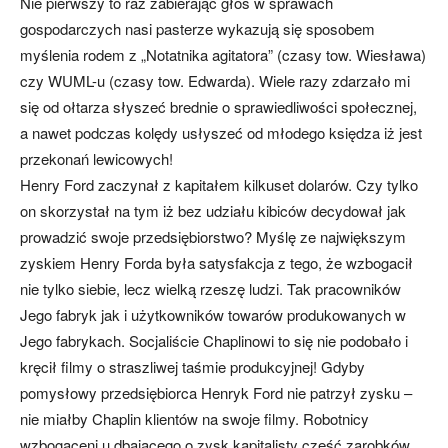
Nie pierwszy to raz zabierając głos w sprawach
gospodarczych nasi pasterze wykazują się sposobem
myślenia rodem z „Notatnika agitatora” (czasy tow. Wiesława)
czy WUML-u (czasy tow. Edwarda). Wiele razy zdarzało mi
się od ołtarza słyszeć brednie o sprawiedliwości społecznej,
a nawet podczas kolędy usłyszeć od młodego księdza iż jest
przekonań lewicowych!
Henry Ford zaczynał z kapitałem kilkuset dolarów. Czy tylko
on skorzystał na tym iż bez udziału kibiców decydował jak
prowadzić swoje przedsiębiorstwo? Myślę ze największym
zyskiem Henry Forda była satysfakcja z tego, że wzbogacił
nie tylko siebie, lecz wielką rzeszę ludzi. Tak pracowników
Jego fabryk jak i użytkowników towarów produkowanych w
Jego fabrykach. Socjaliście Chaplinowi to się nie podobało i
kręcił filmy o straszliwej taśmie produkcyjnej! Gdyby
pomysłowy przedsiębiorca Henryk Ford nie patrzył zysku –
nie miałby Chaplin klientów na swoje filmy. Robotnicy
wzbogaceni u dbającego o zysk kapitalisty część zarobków