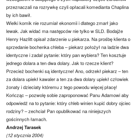
przeznaczali na rozrywkę czyli opłacali komedianta Chaplina
by ich bawił.
Wielki komik nie rozumiał ekonomii i dlatego zmarł jako
lewak. Jak widać ma następców nie tylko w SLD. Bodajże
Henry Hazlitt opisał zdarzenie u piekarza. Na prośbę klienta o
sprzedanie bochenka chleba – piekarz położył na ladzie dwa
identyczne i zadał pytanie: który pan wybiera? Ten kosztuje
jednego dolara a ten dwa dolary. Jak to rzecze klient?
Przecież bochenki są identyczne! Ano, odrzekł piekarz – ten
za dolara upiekł kawaler a ten za dwa dolary upiekł człowiek
żonaty i dzieciaty któremu z tego powodu więcej płacę!
Kończąc – pozwolę sobie zaproponować Panu Adamowi aby
odpowiedź na to pytanie: który chleb winien kupić dobry ojciec
rodziny? – zechciał Pan opublikować na niniejszych
gościnnych łamach.
Andrzej Tarasek
(12 stycznia 2004)