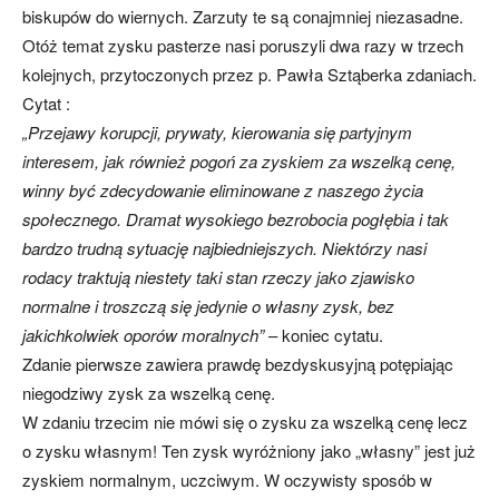
biskupów do wiernych. Zarzuty te są conajmniej niezasadne.
Otóż temat zysku pasterze nasi poruszyli dwa razy w trzech
kolejnych, przytoczonych przez p. Pawła Sztąberka zdaniach.
Cytat :
„Przejawy korupcji, prywaty, kierowania się partyjnym
interesem, jak również pogoń za zyskiem za wszelką cenę,
winny być zdecydowanie eliminowane z naszego życia
społecznego. Dramat wysokiego bezrobocia pogłębia i tak
bardzo trudną sytuację najbiedniejszych. Niektórzy nasi
rodacy traktują niestety taki stan rzeczy jako zjawisko
normalne i troszczą się jedynie o własny zysk, bez
jakichkolwiek oporów moralnych”
– koniec cytatu.
Zdanie pierwsze zawiera prawdę bezdyskusyjną potępiając
niegodziwy zysk za wszelką cenę.
W zdaniu trzecim nie mówi się o zysku za wszelką cenę lecz
o zysku własnym! Ten zysk wyróżniony jako „własny” jest już
zyskiem normalnym, uczciwym. W oczywisty sposób w