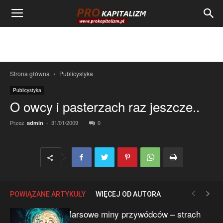
Strona główna
Publicystyka
Publicystyka
O owcy i pasterzach raz jeszcze..
Przez
-
31/01/2009
0
admin
POWIĄZANE ARTYKUŁY
WIĘCEJ OD AUTORA
Marsowe miny przywódców – strach