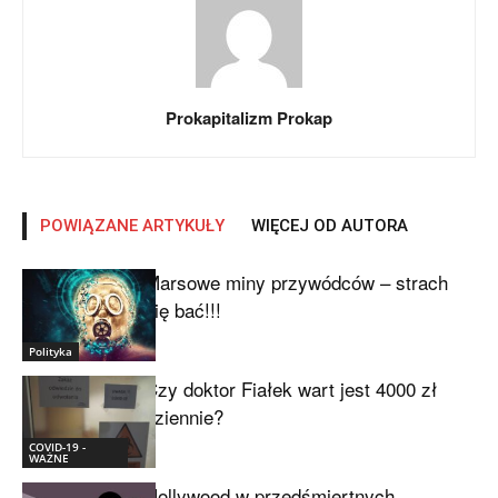
Prokapitalizm Prokap
POWIĄZANE ARTYKUŁY
WIĘCEJ OD AUTORA
Marsowe miny przywódców – strach
się bać!!!
Polityka
Czy doktor Fiałek wart jest 4000 zł
dziennie?
COVID-19 -
WAŻNE
Hollywood w przedśmiertnych