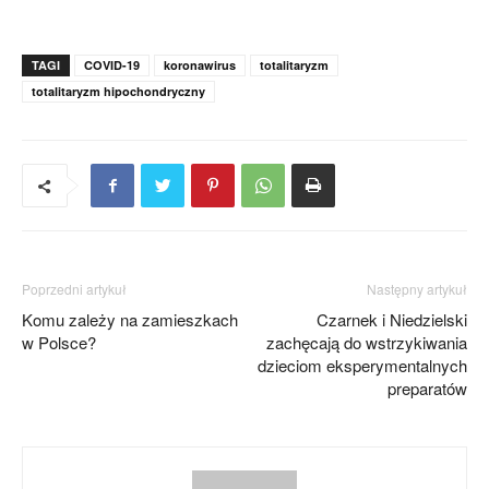
TAGI
COVID-19
koronawirus
totalitaryzm
totalitaryzm hipochondryczny
Poprzedni artykuł
Następny artykuł
Komu zależy na zamieszkach
Czarnek i Niedzielski
w Polsce?
zachęcają do wstrzykiwania
dzieciom eksperymentalnych
preparatów