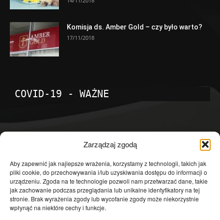
14/11/2018
Komisja ds. Amber Gold – czy było warto?
17/11/2018
COVID-19 - WAŻNE
POPULARNE KATEGORIE
Zarządzaj zgodą
Temat dnia
4601
Aby zapewnić jak najlepsze wrażenia, korzystamy z technologii, takich jak
pliki cookie, do przechowywania i/lub uzyskiwania dostępu do informacji o
Publicystyka
4363
urządzeniu. Zgoda na te technologie pozwoli nam przetwarzać dane, takie
jak zachowanie podczas przeglądania lub unikalne identyfikatory na tej
Polityka
3639
stronie. Brak wyrażenia zgody lub wycofanie zgody może niekorzystnie
Polska
3462
wpłynąć na niektóre cechy i funkcje.