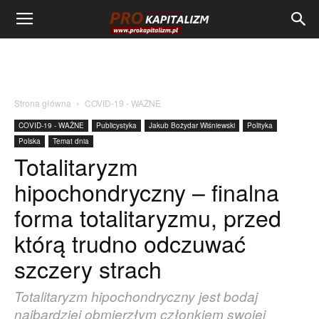
Strona główna
COVID-19 - WAŻNE
COVID-19 - WAŻNE
Publicystyka
Jakub Bożydar Wiśniewski
Polityka
Polska
Temat dnia
Totalitaryzm
hipochondryczny – finalna
forma totalitaryzmu, przed
którą trudno odczuwać
szczery strach
Totalitaryzm hipochondryczny jest bodaj
najbardziej obmierzłym członkiem swojej