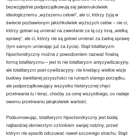
bezwzględnie podporządkowują się jakiemukolwiek
ideologicznemu „wyższemu celowi”, ale ci, którzy żyją w
świecie pozbawionym jakichkolwiek wyższych celów – nie ci,
którzy gotowi są umierać na zawołanie za tą czy inną „wielką
sprawę”, ale ci, którzy nie są gotowi umierać za żadną sprawę
(tym samym umierając już za życia). Stąd totalitaryzm
hipochondryczny można z powodzeniem nazwać finalną
formą totalitaryzmu – jest to nie totalitaryzm antycywilizacyjny,
ale totalitaryzm post-cywilizacyjny: nie kreślący wielkie wizje
budowy świetlanej przyszłości na ruinach starego porządku,
ale podporządkowujący wszystko histerycznej chęci
przetrwania tu i teraz, choćby za cenę wszystkiego, co nadaje
owemu przetrwaniu jakąkolwiek wartość.
Podsumowując, totalitaryzm hipochondryczny jest bodaj
najbardziej obmierzłym członkiem swojej rodziny, przed
którym nie sposób odczuwać nawet szczerego strachu. Stąd