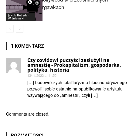
drgawkach
Jakub Bożydar
Wiśniewski
1 KOMENTARZ
Czy covidowi puczyści zasłużyli na
amnestię - Prokapitalizm, gospodarka,
polityka, historia
13/11/2022 at 11:55
[…] budowniczych totalitaryzmu hipochondrycznego
pozwolili sobie ostatnio na opublikowanie artykułu
wzywającego do „amnestii”, czyli […]
Comments are closed.
ROZMAITOŚCI