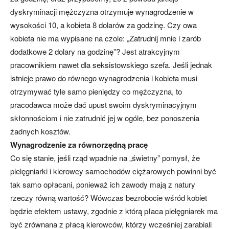
dyskryminacji mężczyzna otrzymuje wynagrodzenie w
wysokości 10, a kobieta 8 dolarów za godzinę. Czy owa
kobieta nie ma wypisane na czole: „Zatrudnij mnie i zarób
dodatkowe 2 dolary na godzinę”? Jest atrakcyjnym
pracownikiem nawet dla seksistowskiego szefa. Jeśli jednak
istnieje prawo do równego wynagrodzenia i kobieta musi
otrzymywać tyle samo pieniędzy co mężczyzna, to
pracodawca może dać upust swoim dyskryminacyjnym
skłonnościom i nie zatrudnić jej w ogóle, bez ponoszenia
żadnych kosztów.
Wynagrodzenie za równorzędną pracę
Co się stanie, jeśli rząd wpadnie na „świetny” pomysł, że
pielęgniarki i kierowcy samochodów ciężarowych powinni być
tak samo opłacani, ponieważ ich zawody mają z natury
rzeczy równą wartość? Wówczas bezrobocie wśród kobiet
będzie efektem ustawy, zgodnie z którą płaca pielęgniarek ma
być zrównana z płacą kierowców, którzy wcześniej zarabiali