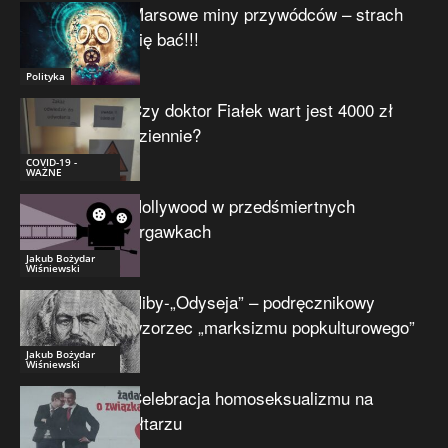
Marsowe miny przywódców – strach
się bać!!!
Polityka
Czy doktor Fiałek wart jest 4000 zł
dziennie?
COVID-19 -
WAŻNE
Hollywood w przedśmiertnych
drgawkach
Jakub Bożydar
Wiśniewski
Niby-„Odyseja” – podręcznikowy
wzorzec „marksizmu popkulturowego”
Jakub Bożydar
Wiśniewski
Celebracja homoseksualizmu na
ołtarzu