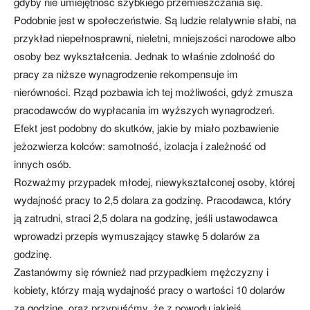
gdyby nie umiejętność szybkiego przemieszczania się.
Podobnie jest w społeczeństwie. Są ludzie relatywnie słabi, na
przykład niepełnosprawni, nieletni, mniejszości narodowe albo
osoby bez wykształcenia. Jednak to właśnie zdolność do
pracy za niższe wynagrodzenie rekompensuje im
nierówności. Rząd pozbawia ich tej możliwości, gdyż zmusza
pracodawców do wypłacania im wyższych wynagrodzeń.
Efekt jest podobny do skutków, jakie by miało pozbawienie
jeżozwierza kolców: samotność, izolacja i zależność od
innych osób.
Rozważmy przypadek młodej, niewykształconej osoby, której
wydajność pracy to 2,5 dolara za godzinę. Pracodawca, który
ją zatrudni, straci 2,5 dolara na godzinę, jeśli ustawodawca
wprowadzi przepis wymuszający stawkę 5 dolarów za
godzinę.
Zastanówmy się również nad przypadkiem mężczyzny i
kobiety, którzy mają wydajność pracy o wartości 10 dolarów
za godzinę, oraz przypuśćmy, że z powodu jakiejś