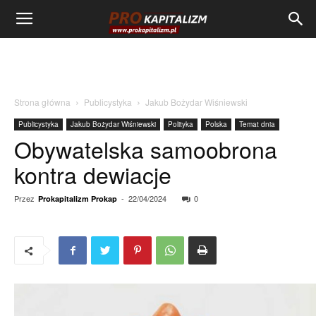
Strona główna
Publicystyka
Jakub Bożydar Wiśniewski
Publicystyka
Jakub Bożydar Wiśniewski
Polityka
Polska
Temat dnia
Obywatelska samoobrona
kontra dewiacje
Przez
-
22/04/2024
0
Prokapitalizm Prokap