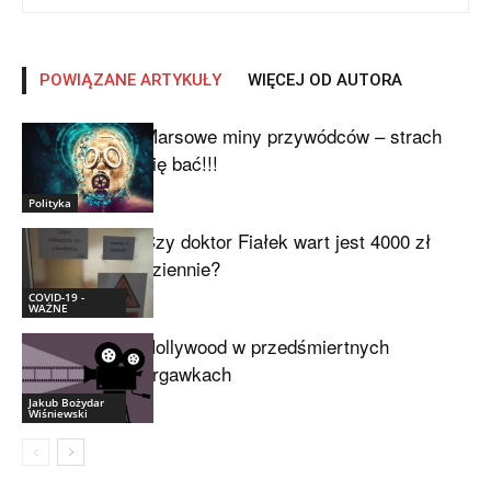
POWIĄZANE ARTYKUŁY
WIĘCEJ OD AUTORA
Marsowe miny przywódców – strach
się bać!!!
Polityka
Czy doktor Fiałek wart jest 4000 zł
dziennie?
COVID-19 -
WAŻNE
Hollywood w przedśmiertnych
drgawkach
Jakub Bożydar
Wiśniewski