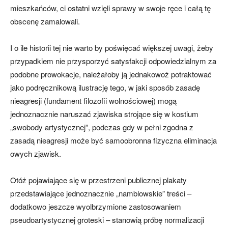
mieszkańców, ci ostatni wzięli sprawy w swoje ręce i całą tę
obscenę zamalowali.
I o ile historii tej nie warto by poświęcać większej uwagi, żeby
przypadkiem nie przysporzyć satysfakcji odpowiedzialnym za
podobne prowokacje, należałoby ją jednakowoż potraktować
jako podręcznikową ilustrację tego, w jaki sposób zasadę
nieagresji (fundament filozofii wolnościowej) mogą
jednoznacznie naruszać zjawiska strojące się w kostium
„swobody artystycznej”, podczas gdy w pełni zgodna z
zasadą nieagresji może być samoobronna fizyczna eliminacja
owych zjawisk.
Otóż pojawiające się w przestrzeni publicznej plakaty
przedstawiające jednoznacznie „namblowskie” treści –
dodatkowo jeszcze wyolbrzymione zastosowaniem
pseudoartystycznej groteski – stanowią próbę normalizacji