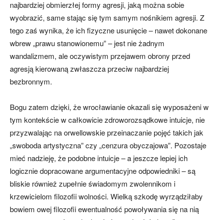
najbardziej obmierzłej formy agresji, jaką można sobie
wyobrazić, same stając się tym samym nośnikiem agresji. Z
tego zaś wynika, że ich fizyczne usunięcie – nawet dokonane
wbrew „prawu stanowionemu” – jest nie żadnym
wandalizmem, ale oczywistym przejawem obrony przed
agresją kierowaną zwłaszcza przeciw najbardziej
bezbronnym.
Bogu zatem dzięki, że wrocławianie okazali się wyposażeni w
tym kontekście w całkowicie zdroworozsądkowe intuicje, nie
przyzwalając na orwellowskie przeinaczanie pojęć takich jak
„swoboda artystyczna” czy „cenzura obyczajowa”. Pozostaje
mieć nadzieję, że podobne intuicje – a jeszcze lepiej ich
logicznie dopracowane argumentacyjne odpowiedniki – są
bliskie również zupełnie świadomym zwolennikom i
krzewicielom filozofii wolności. Wielką szkodę wyrządziłaby
bowiem owej filozofii ewentualność powoływania się na nią