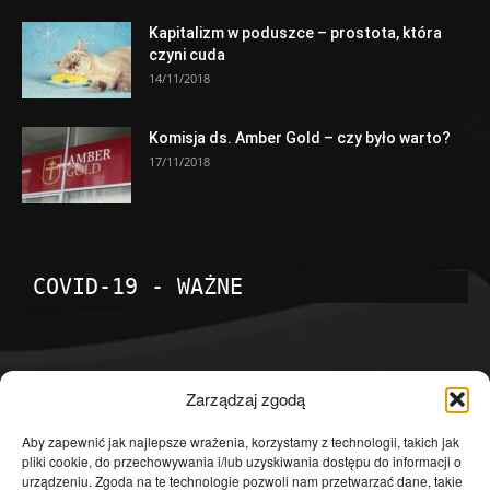
Kapitalizm w poduszce – prostota, która
czyni cuda
14/11/2018
Komisja ds. Amber Gold – czy było warto?
17/11/2018
COVID-19 - WAŻNE
POPULARNE KATEGORIE
Zarządzaj zgodą
Temat dnia
4601
Aby zapewnić jak najlepsze wrażenia, korzystamy z technologii, takich jak
pliki cookie, do przechowywania i/lub uzyskiwania dostępu do informacji o
Publicystyka
4363
urządzeniu. Zgoda na te technologie pozwoli nam przetwarzać dane, takie