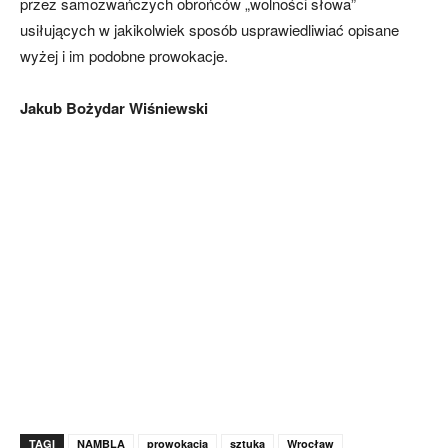
przez samozwańczych obrońców „wolności słowa”
usiłujących w jakikolwiek sposób usprawiedliwiać opisane
wyżej i im podobne prowokacje.
Jakub Bożydar Wiśniewski
TAGI
NAMBLA
prowokacja
sztuka
Wrocław