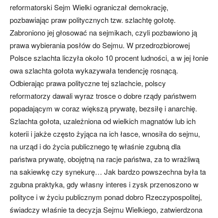
reformatorski Sejm Wielki ograniczał demokrację,
pozbawiając praw politycznych tzw. szlachtę gołotę.
Zabroniono jej głosować na sejmikach, czyli pozbawiono ją
prawa wybierania posłów do Sejmu. W przedrozbiorowej
Polsce szlachta liczyła około 10 procent ludności, a w jej łonie
owa szlachta gołota wykazywała tendencję rosnącą.
Odbierając prawa polityczne tej szlachcie, polscy
reformatorzy dawali wyraz trosce o dobre rządy państwem
popadającym w coraz większą prywatę, bezsiłę i anarchię.
Szlachta gołota, uzależniona od wielkich magnatów lub ich
koterii i jakże często żyjąca na ich łasce, wnosiła do sejmu,
na urząd i do życia publicznego tę właśnie zgubną dla
państwa prywatę, obojętną na racje państwa, za to wrażliwą
na sakiewkę czy synekurę… Jak bardzo powszechna była ta
zgubna praktyka, gdy własny interes i zysk przenoszono w
polityce i w życiu publicznym ponad dobro Rzeczypospolitej,
świadczy właśnie ta decyzja Sejmu Wielkiego, zatwierdzona