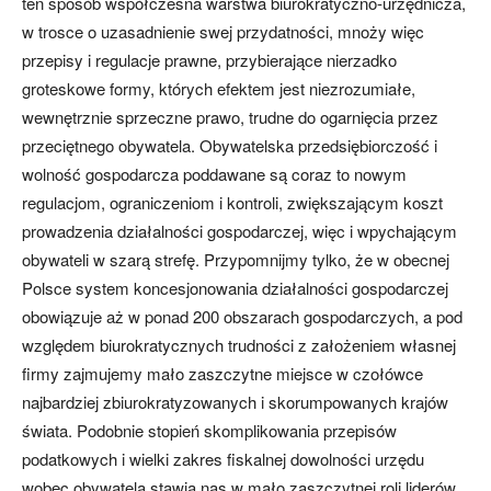
ten sposób współczesna warstwa biurokratyczno-urzędnicza,
w trosce o uzasadnienie swej przydatności, mnoży więc
przepisy i regulacje prawne, przybierające nierzadko
groteskowe formy, których efektem jest niezrozumiałe,
wewnętrznie sprzeczne prawo, trudne do ogarnięcia przez
przeciętnego obywatela. Obywatelska przedsiębiorczość i
wolność gospodarcza poddawane są coraz to nowym
regulacjom, ograniczeniom i kontroli, zwiększającym koszt
prowadzenia działalności gospodarczej, więc i wpychającym
obywateli w szarą strefę. Przypomnijmy tylko, że w obecnej
Polsce system koncesjonowania działalności gospodarczej
obowiązuje aż w ponad 200 obszarach gospodarczych, a pod
względem biurokratycznych trudności z założeniem własnej
firmy zajmujemy mało zaszczytne miejsce w czołówce
najbardziej zbiurokratyzowanych i skorumpowanych krajów
świata. Podobnie stopień skomplikowania przepisów
podatkowych i wielki zakres fiskalnej dowolności urzędu
wobec obywatela stawia nas w mało zaszczytnej roli liderów.