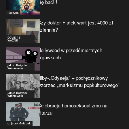
się bać!!!
Polityka
Czy doktor Fiałek wart jest 4000 zł
dziennie?
COVID-19 -
WAŻNE
Hollywood w przedśmiertnych
drgawkach
Jakub Bożydar
Wiśniewski
Niby-„Odyseja” – podręcznikowy
wzorzec „marksizmu popkulturowego”
Jakub Bożydar
Wiśniewski
Celebracja homoseksualizmu na
ołtarzu
o. Jacek Gniadek