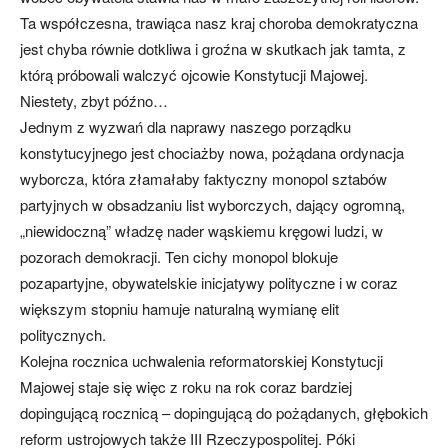
Ta współczesna, trawiąca nasz kraj choroba demokratyczna
jest chyba równie dotkliwa i groźna w skutkach jak tamta, z
którą próbowali walczyć ojcowie Konstytucji Majowej.
Niestety, zbyt późno…
Jednym z wyzwań dla naprawy naszego porządku
konstytucyjnego jest chociażby nowa, pożądana ordynacja
wyborcza, która złamałaby faktyczny monopol sztabów
partyjnych w obsadzaniu list wyborczych, dający ogromną,
„niewidoczną” władzę nader wąskiemu kręgowi ludzi, w
pozorach demokracji. Ten cichy monopol blokuje
pozapartyjne, obywatelskie inicjatywy polityczne i w coraz
większym stopniu hamuje naturalną wymianę elit
politycznych.
Kolejna rocznica uchwalenia reformatorskiej Konstytucji
Majowej staje się więc z roku na rok coraz bardziej
dopingującą rocznicą – dopingującą do pożądanych, głębokich
reform ustrojowych także III Rzeczypospolitej. Póki