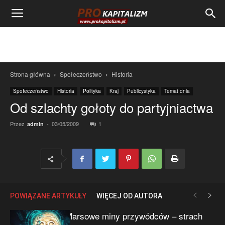
Strona główna
Społeczeństwo
Historia
Społeczeństwo
Historia
Polityka
Kraj
Publicystyka
Temat dnia
Od szlachty gołoty do partyjniactwa
Przez
-
03/05/2009
1
admin
POWIĄZANE ARTYKUŁY
WIĘCEJ OD AUTORA
Marsowe miny przywódców – strach