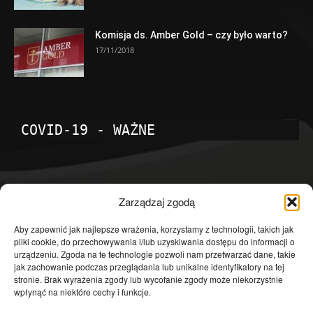
Komisja ds. Amber Gold – czy było warto?
17/11/2018
COVID-19 - WAŻNE
POPULARNE KATEGORIE
Zarządzaj zgodą
Temat dnia
4601
Aby zapewnić jak najlepsze wrażenia, korzystamy z technologii, takich jak
pliki cookie, do przechowywania i/lub uzyskiwania dostępu do informacji o
Publicystyka
4363
urządzeniu. Zgoda na te technologie pozwoli nam przetwarzać dane, takie
jak zachowanie podczas przeglądania lub unikalne identyfikatory na tej
Polityka
3639
stronie. Brak wyrażenia zgody lub wycofanie zgody może niekorzystnie
Polska
3462
wpłynąć na niektóre cechy i funkcje.