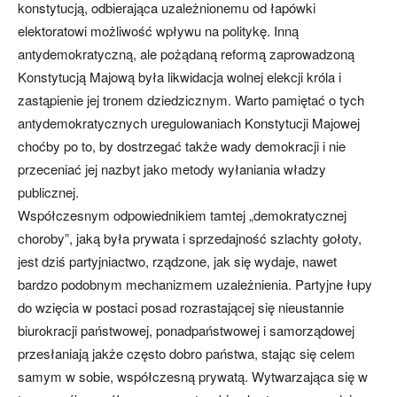
konstytucją, odbierająca uzależnionemu od łapówki
elektoratowi możliwość wpływu na politykę. Inną
antydemokratyczną, ale pożądaną reformą zaprowadzoną
Konstytucją Majową była likwidacja wolnej elekcji króla i
zastąpienie jej tronem dziedzicznym. Warto pamiętać o tych
antydemokratycznych uregulowaniach Konstytucji Majowej
choćby po to, by dostrzegać także wady demokracji i nie
przeceniać jej nazbyt jako metody wyłaniania władzy
publicznej.
Współczesnym odpowiednikiem tamtej „demokratycznej
choroby”, jaką była prywata i sprzedajność szlachty gołoty,
jest dziś partyjniactwo, rządzone, jak się wydaje, nawet
bardzo podobnym mechanizmem uzależnienia. Partyjne łupy
do wzięcia w postaci posad rozrastającej się nieustannie
biurokracji państwowej, ponadpaństwowej i samorządowej
przesłaniają jakże często dobro państwa, stając się celem
samym w sobie, współczesną prywatą. Wytwarzająca się w