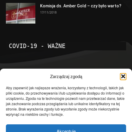
Komisja ds. Amber Gold – czy było warto?
17/11/2018
COVID-19 - WAŻNE
POPULARNE KATEGORIE
Zarządzaj zgodą
Temat dnia
4601
Aby zapewnić jak najlepsze wrażenia, korzystamy z technologii, takich jak
pliki cookie, do przechowywania i/lub uzyskiwania dostępu do informacji o
Publicystyka
4363
urządzeniu. Zgoda na te technologie pozwoli nam przetwarzać dane, takie
jak zachowanie podczas przeglądania lub unikalne identyfikatory na tej
Polityka
3639
stronie. Brak wyrażenia zgody lub wycofanie zgody może niekorzystnie
Polska
3462
wpłynąć na niektóre cechy i funkcje.
Społeczeństwo
2823
Akceptuję