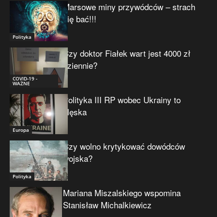
Marsowe miny przywódców – strach
się bać!!!
Polityka
Czy doktor Fiałek wart jest 4000 zł
dziennie?
COVID-19 -
WAŻNE
Polityka III RP wobec Ukrainy to
klęska
Europa
Czy wolno krytykować dowódców
wojska?
Polityka
Mariana Miszalskiego wspomina
Stanisław Michalkiewicz