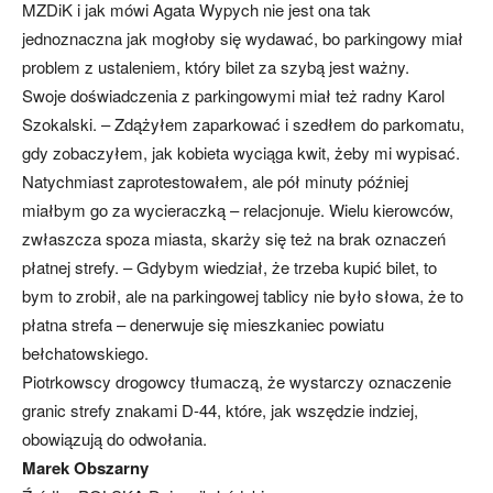
MZDiK i jak mówi Agata Wypych nie jest ona tak
jednoznaczna jak mogłoby się wydawać, bo parkingowy miał
problem z ustaleniem, który bilet za szybą jest ważny.
Swoje doświadczenia z parkingowymi miał też radny Karol
Szokalski. – Zdążyłem zaparkować i szedłem do parkomatu,
gdy zobaczyłem, jak kobieta wyciąga kwit, żeby mi wypisać.
Natychmiast zaprotestowałem, ale pół minuty później
miałbym go za wycieraczką – relacjonuje. Wielu kierowców,
zwłaszcza spoza miasta, skarży się też na brak oznaczeń
płatnej strefy. – Gdybym wiedział, że trzeba kupić bilet, to
bym to zrobił, ale na parkingowej tablicy nie było słowa, że to
płatna strefa – denerwuje się mieszkaniec powiatu
bełchatowskiego.
Piotrkowscy drogowcy tłumaczą, że wystarczy oznaczenie
granic strefy znakami D-44, które, jak wszędzie indziej,
obowiązują do odwołania.
Marek Obszarny