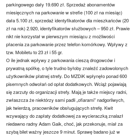
parkingowego dały 19.690 zł. Sprzedaż abonamentów
miesięcznych na parkowanie w strefie (100 zł na miesiąc)
dała 5.100 zł, sprzedaż identyfikatorów dla mieszkańców (20
zł na rok) 2.920, identyfikatorów służbowych – 950 zł. Prawie
nikt nie korzystał w pierwszym miesiącu z możliwości
płacenia za parkowanie przez telefon komórkowy. Wpływy z
tzw. Mobiletu to 23 zł i 55 gr.
O ile jednak wpływy z parkowania cieszą drogowców i
prywatną spółkę, o tyle trudno byłoby znaleźć zadowolonych
użytkowników płatnej strefy. Do MZDiK wpłynęło ponad 600
pisemnych odwołań od opłat dodatkowych. Wciąż pojawiają
się zarzuty do organizacji strefy. Mają je także miejscy radni,
zwłaszcza że niektórzy sami padli „ofiarami” nadgorliwych,
jak twierdzą, pracowników obsługujących strefę. Kwit
wzywający do zapłaty dodatkowej za wycieraczką znalazł
niedawno radny Adam Gaik, choć, jak przekonuje, miał za
szybą bilet ważny jeszcze 9 minut. Sprawę badano już w