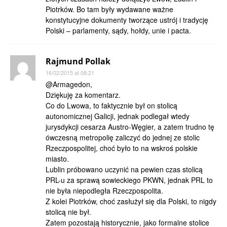
Piotrków. Bo tam były wydawane ważne
konstytucyjne dokumenty tworzące ustrój i tradycję
Polski – parlamenty, sądy, hołdy, unie i pacta.
Rajmund Pollak
16/02/2015 at 08:21
@Armagedon,
Dziękuję za komentarz.
Co do Lwowa, to faktycznie był on stolicą
autonomicznej Galicji, jednak podlegał wtedy
jurysdykcji cesarza Austro-Węgier, a zatem trudno tę
ówczesną metropolię zaliczyć do jednej ze stolic
Rzeczpospolitej, choć było to na wskroś polskie
miasto.
Lublin próbowano uczynić na pewien czas stolicą
PRL-u za sprawą sowieckiego PKWN, jednak PRL to
nie była niepodległa Rzeczpospolita.
Z kolei Piotrków, choć zasłużył się dla Polski, to nigdy
stolicą nie był.
Zatem pozostają historycznie, jako formalne stolice