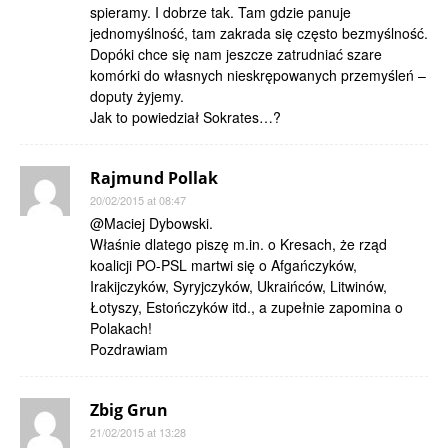
spieramy. I dobrze tak. Tam gdzie panuje
jednomyślność, tam zakrada się często bezmyślność.
Dopóki chce się nam jeszcze zatrudniać szare
komórki do własnych nieskrępowanych przemyśleń –
doputy żyjemy.
Jak to powiedział Sokrates…?
Rajmund Pollak
20/02/2015 at 08:47
@Maciej Dybowski.
Właśnie dlatego piszę m.in. o Kresach, że rząd
koalicji PO-PSL martwi się o Afgańczyków,
Irakijczyków, Syryjczyków, Ukraińców, Litwinów,
Łotyszy, Estończyków itd., a zupełnie zapomina o
Polakach!
Pozdrawiam
Zbig Grun
21/02/2015 at 13:28