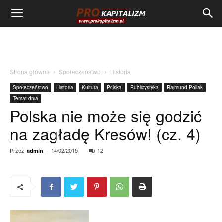
Strona główna
Społeczeństwo
Historia
Społeczeństwo
Historia
Kultura
Polska
Publicystyka
Rajmund Pollak
Temat dnia
Polska nie może się godzić
na zagładę Kresów! (cz. 4)
Przez
-
14/02/2015
12
admin