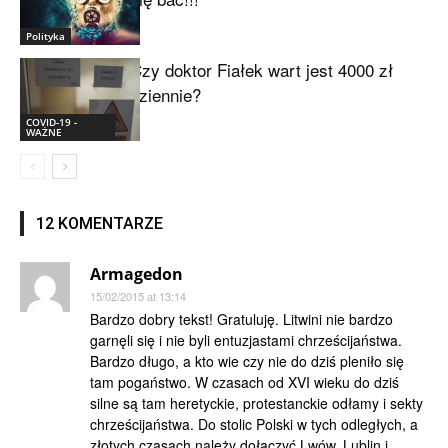
Polityka
Czy doktor Fiałek wart jest 4000 zł
dziennie?
COVID-19 -
WAŻNE
12 KOMENTARZE
Armagedon
15/02/2015 at 13:14
Bardzo dobry tekst! Gratuluję. Litwini nie bardzo
garnęli się i nie byli entuzjastami chrześcijaństwa.
Bardzo długo, a kto wie czy nie do dziś pleniło się
tam pogaństwo. W czasach od XVI wieku do dziś
silne są tam heretyckie, protestanckie odłamy i sekty
chrześcijaństwa. Do stolic Polski w tych odległych, a
złotych czasach należy dołączyć Lwów, Lublin i