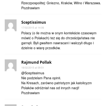
Rzeczpospolitej: Gniezno, Kraków, Wilno i Warszawa.
Pozdrawiam
Sceptissimus
17/02/2015 at 14:06
Polacy (o ile można w onym kontekście czasowym
mówić o Polakach) też się do chrześcijaństwa nie
garnęli. Byli gwałtem nawracani i walczyli długo i
dzielnie o wiarę przodków.
Rajmund Pollak
18/02/2015 at 09:51
@Sceptissimus
Nie podzielam Pana opinii.
Na Kresach, zarówno patriotyzm jak katolicyzm
Polaków odróżniał nas od innych nacji!
Pozdrawiam