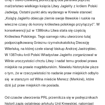
małżeństwo wielkiego księcia Litwy Jagiełły z królem Polski
Jadwigą. Ostatni punkt aktu wydanego w Krewie stanowi:
„Książę Jagiełło obiecuje ziemie swoje litewskie i ruskie na
wieczne czasy do korony królestwa polskiego przyłączyć”. W
konsekwencji już w 1386roku Litwa stała się częścią
Królestwa Polskiego. Tego samego roku utworzono tutaj
podporządkowaną Gnieznu rzymskokatolicką Diecezję
Wileńską, na której czele stanął biskup Andrzej Jastrzębiec.
W 1387roku król Polski Władysław Jagiełło zorganizował w
Wilnie uroczystości chrztu Litwy i nadał temu grodowi prawa
miejskie na prawie magdeburskim. Niewielu historyków pisze
o tym, że w rzeczywistości to nadanie praw miejskich odbyło
się w starszym od Wilna mieście Merecz (Merkinė), które
dziś już praw miejskich nie posiada.
Od czasów utworzenia PRL przemilcza się w podręcznikach
historii zapis ostatniego artykułu Unii Krewskiej, natomiast