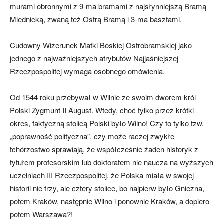
murami obronnymi z 9-ma bramami z najsłynniejszą Bramą
Miednicką, zwaną też Ostrą Bramą i 3-ma basztami.
Cudowny Wizerunek Matki Boskiej Ostrobramskiej jako
jednego z najważniejszych atrybutów Najjaśniejszej
Rzeczpospolitej wymaga osobnego omówienia.
Od 1544 roku przebywał w Wilnie ze swoim dworem król
Polski Zygmunt II August. Wtedy, choć tylko przez krótki
okres, faktyczną stolicą Polski było Wilno! Czy to tylko tzw.
„poprawność polityczna”, czy może raczej zwykłe
tchórzostwo sprawiają, że współcześnie żaden historyk z
tytułem profesorskim lub doktoratem nie naucza na wyższych
uczelniach III Rzeczpospolitej, że Polska miała w swojej
historii nie trzy, ale cztery stolice, bo najpierw było Gniezna,
potem Kraków, następnie Wilno i ponownie Kraków, a dopiero
potem Warszawa?!