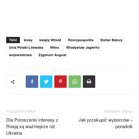
TAGI
kresy
książę Witold
Rzeczpospolita
Stefan Batory
Unia Polski-Litewska
Wilno
Władysław Jagiełło
województwa
Zygmunt August
Poprzedni artykuł
Następny artykuł
Dla Poroszenki interesy z
Jak przekupić wyborców –
Rosją są ważniejsze niż
poradnik
Ukraina