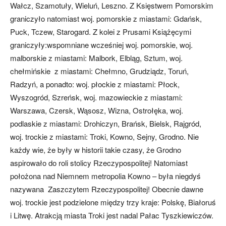
Wałcz, Szamotuły, Wieluń, Leszno. Z Księstwem Pomorskim
graniczyło natomiast woj. pomorskie z miastami: Gdańsk,
Puck, Tczew, Starogard. Z kolei z Prusami Książęcymi
graniczyły:wspomniane wcześniej woj. pomorskie, woj.
malborskie z miastami: Malbork, Elbląg, Sztum, woj.
chełmińskie z miastami: Chełmno, Grudziądz, Toruń,
Radzyń, a ponadto: woj. płockie z miastami: Płock,
Wyszogród, Szreńsk, woj. mazowieckie z miastami:
Warszawa, Czersk, Wąsosz, Wizna, Ostrołęka, woj.
podlaskie z miastami: Drohiczyn, Brańsk, Bielsk, Rajgród,
woj. trockie z miastami: Troki, Kowno, Sejny, Grodno. Nie
każdy wie, że były w historii takie czasy, że Grodno
aspirowało do roli stolicy Rzeczypospolitej! Natomiast
położona nad Niemnem metropolia Kowno – była niegdyś
nazywana Zaszczytem Rzeczypospolitej! Obecnie dawne
woj. trockie jest podzielone między trzy kraje: Polskę, Białoruś
i Litwę. Atrakcją miasta Troki jest nadal Pałac Tyszkiewiczów.