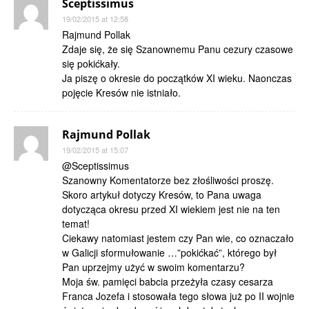
Sceptissimus
19/02/2015 at 12:58
Rajmund Pollak
Zdaje się, że się Szanownemu Panu cezury czasowe
się pokićkały.
Ja piszę o okresie do początków XI wieku. Naonczas
pojęcie Kresów nie istniało.
Rajmund Pollak
19/02/2015 at 15:07
@Sceptissimus
Szanowny Komentatorze bez złośliwości proszę.
Skoro artykuł dotyczy Kresów, to Pana uwaga
dotycząca okresu przed XI wiekiem jest nie na ten
temat!
Ciekawy natomiast jestem czy Pan wie, co oznaczało
w Galicji sformułowanie …”pokićkać”, którego był
Pan uprzejmy użyć w swoim komentarzu?
Moja św. pamięci babcia przeżyła czasy cesarza
Franca Jozefa i stosowała tego słowa już po II wojnie