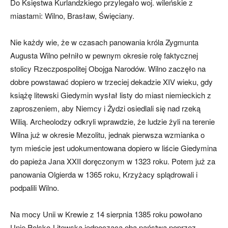
Do Księstwa Kurlandzkiego przylegało woj. wileńskie z
miastami: Wilno, Brasław, Święciany.
Nie każdy wie, że w czasach panowania króla Zygmunta
Augusta Wilno pełniło w pewnym okresie rolę faktycznej
stolicy Rzeczpospolitej Obojga Narodów. Wilno zaczęło na
dobre powstawać dopiero w trzeciej dekadzie XIV wieku, gdy
książę litewski Giedymin wysłał listy do miast niemieckich z
zaproszeniem, aby Niemcy i Żydzi osiedlali się nad rzeką
Wilią. Archeolodzy odkryli wprawdzie, że ludzie żyli na terenie
Wilna już w okresie Mezolitu, jednak pierwsza wzmianka o
tym mieście jest udokumentowana dopiero w liście Giedymina
do papieża Jana XXII doręczonym w 1323 roku. Potem już za
panowania Olgierda w 1365 roku, Krzyżacy splądrowali i
podpalili Wilno.
Na mocy Unii w Krewie z 14 sierpnia 1385 roku powołano
Unię Polsko-Litewską jednoczącą oba państwa poprzez