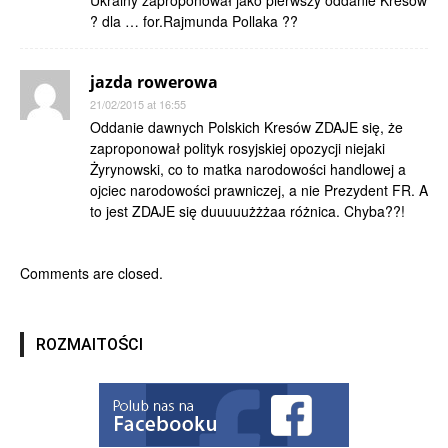
Ukrainy zaproponował jako pierwszy oddanie Kresów
? dla … for.Rajmunda Pollaka ??
jazda rowerowa
21/02/2015 at 16:55
Oddanie dawnych Polskich Kresów ZDAJE się, że
zaproponował polityk rosyjskiej opozycji niejaki
Żyrynowski, co to matka narodowości handlowej a
ojciec narodowości prawniczej, a nie Prezydent FR. A
to jest ZDAJE się duuuuużżżaa różnica. Chyba??!
Comments are closed.
ROZMAITOŚCI