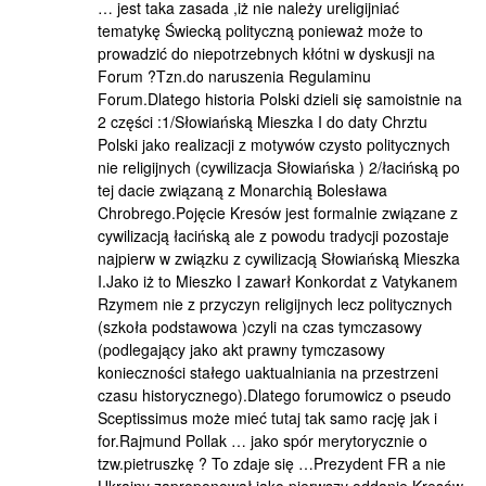
… jest taka zasada ,iż nie należy ureligijniać
tematykę Świecką polityczną ponieważ może to
prowadzić do niepotrzebnych kłótni w dyskusji na
Forum ?Tzn.do naruszenia Regulaminu
Forum.Dlatego historia Polski dzieli się samoistnie na
2 części :1/Słowiańską Mieszka I do daty Chrztu
Polski jako realizacji z motywów czysto politycznych
nie religijnych (cywilizacja Słowiańska ) 2/łacińską po
tej dacie związaną z Monarchią Bolesława
Chrobrego.Pojęcie Kresów jest formalnie związane z
cywilizacją łacińską ale z powodu tradycji pozostaje
najpierw w związku z cywilizacją Słowiańską Mieszka
I.Jako iż to Mieszko I zawarł Konkordat z Vatykanem
Rzymem nie z przyczyn religijnych lecz politycznych
(szkoła podstawowa )czyli na czas tymczasowy
(podlegający jako akt prawny tymczasowy
konieczności stałego uaktualniania na przestrzeni
czasu historycznego).Dlatego forumowicz o pseudo
Sceptissimus może mieć tutaj tak samo rację jak i
for.Rajmund Pollak … jako spór merytorycznie o
tzw.pietruszkę ? To zdaje się …Prezydent FR a nie