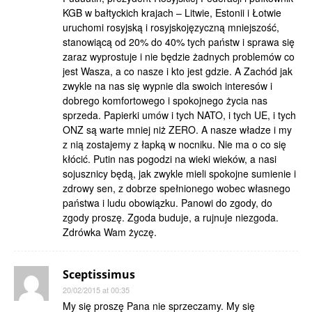
KGB w bałtyckich krajach – Litwie, Estonii i Łotwie
uruchomi rosyjską i rosyjskojęzyczną mniejszość,
stanowiącą od 20% do 40% tych państw i sprawa się
zaraz wyprostuje i nie będzie żadnych problemów co
jest Wasza, a co nasze i kto jest gdzie. A Zachód jak
zwykle na nas się wypnie dla swoich interesów i
dobrego komfortowego i spokojnego życia nas
sprzeda. Papierki umów i tych NATO, i tych UE, i tych
ONZ są warte mniej niż ZERO. A nasze władze i my
z nią zostajemy z łapką w nocniku. Nie ma o co się
kłócić. Putin nas pogodzi na wieki wieków, a nasi
sojusznicy będą, jak zwykle mieli spokojne sumienie i
zdrowy sen, z dobrze spełnionego wobec własnego
państwa i ludu obowiązku. Panowi do zgody, do
zgody proszę. Zgoda buduje, a rujnuje niezgoda.
Zdrówka Wam życzę.
Sceptissimus
20/02/2015 at 00:35
My się proszę Pana nie sprzeczamy. My się