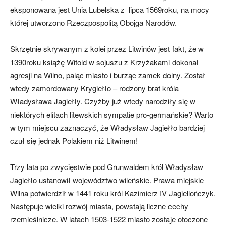
eksponowana jest Unia Lubelska z lipca 1569roku, na mocy
której utworzono Rzeczpospolitą Obojga Narodów.
Skrzętnie skrywanym z kolei przez Litwinów jest fakt, że w
1390roku książę Witold w sojuszu z Krzyżakami dokonał
agresji na Wilno, paląc miasto i burząc zamek dolny. Został
wtedy zamordowany Krygiełło – rodzony brat króla
Władysława Jagiełły. Czyżby już wtedy narodziły się w
niektórych elitach litewskich sympatie pro-germańskie? Warto
w tym miejscu zaznaczyć, że Władysław Jagiełło bardziej
czuł się jednak Polakiem niż Litwinem!
Trzy lata po zwycięstwie pod Grunwaldem król Władysław
Jagiełło ustanowił województwo wileńskie. Prawa miejskie
Wilna potwierdził w 1441 roku król Kazimierz IV Jagiellończyk.
Następuje wielki rozwój miasta, powstają liczne cechy
rzemieślnicze. W latach 1503-1522 miasto zostaje otoczone