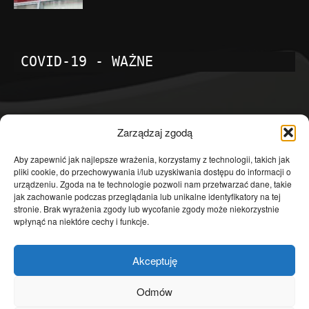
COVID-19 - WAŻNE
POPULARNE KATEGORIE
Zarządzaj zgodą
Temat dnia
4602
Aby zapewnić jak najlepsze wrażenia, korzystamy z technologii, takich jak
pliki cookie, do przechowywania i/lub uzyskiwania dostępu do informacji o
Publicystyka
4364
urządzeniu. Zgoda na te technologie pozwoli nam przetwarzać dane, takie
jak zachowanie podczas przeglądania lub unikalne identyfikatory na tej
Polityka
3640
stronie. Brak wyrażenia zgody lub wycofanie zgody może niekorzystnie
Polska
3462
wpłynąć na niektóre cechy i funkcje.
Społeczeństwo
2823
Akceptuję
Kraj
1290
Gospodarka
1230
Odmów
Europa
866