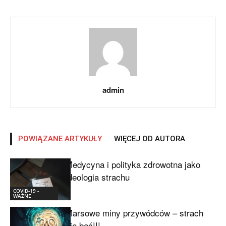
admin
POWIĄZANE ARTYKUŁY
WIĘCEJ OD AUTORA
Medycyna i polityka zdrowotna jako
ideologia strachu
COVID-19 -
WAŻNE
Marsowe miny przywódców – strach
się bać!!!