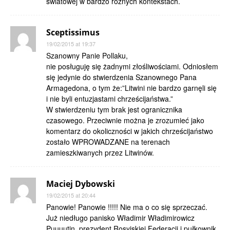
światowej w bardzo różnych kontekstach.
Sceptissimus
19/02/2015 at 19:37
Szanowny Panie Pollaku,
nie posługuję się żadnymi złośliwościami. Odniosłem
się jedynie do stwierdzenia Szanownego Pana
Armagedona, o tym że:”Litwini nie bardzo garnęli się
i nie byli entuzjastami chrześcijaństwa.”
W stwierdzeniu tym brak jest ogranicznika
czasowego. Przeciwnie można je zrozumieć jako
komentarz do okoliczności w jakich chrześcijaństwo
zostało WPROWADZANE na terenach
zamieszkiwanych przez Litwinów.
Maciej Dybowski
19/02/2015 at 20:44
Panowie! Panowie !!!!! Nie ma o co się sprzeczać.
Już niedługo panisko Władimir Władimirowicz
Puuuutin, prezydent Rosyjskiej Federacji i pułkownik