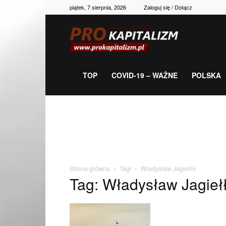
piątek, 7 sierpnia, 2026
Zaloguj się / Dołącz
Prokapitalizm,
gospodarka,
TOP
COVID-19 – WAŻNE
POLSKA
polityka,
historia,
Strona główna
Tagi
Władysław Jagiełło
Tag: Władysław Jagieł
newsy