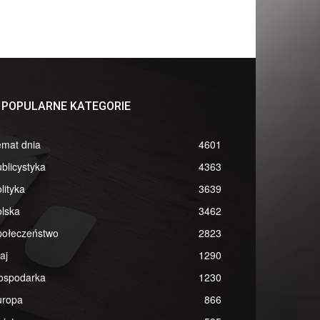
POPULARNE KATEGORIE
emat dnia
4601
blicystyka
4363
lityka
3639
lska
3462
połeczeństwo
2823
aj
1290
ospodarka
1230
uropa
866