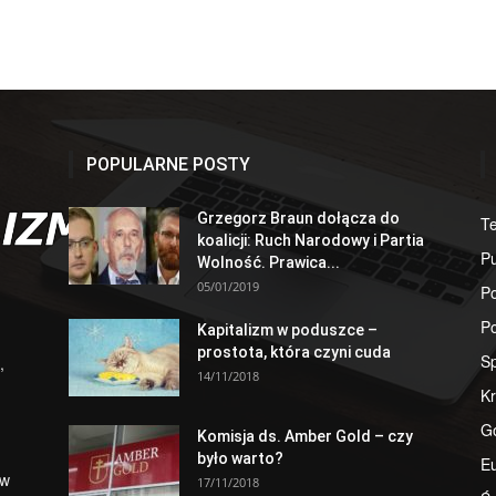
POPULARNE POSTY
Grzegorz Braun dołącza do
T
koalicji: Ruch Narodowy i Partia
Pu
Wolność. Prawica...
05/01/2019
Po
Po
Kapitalizm w poduszce –
prostota, która czyni cuda
S
,
14/11/2018
Kr
G
Komisja ds. Amber Gold – czy
było warto?
E
 w
17/11/2018