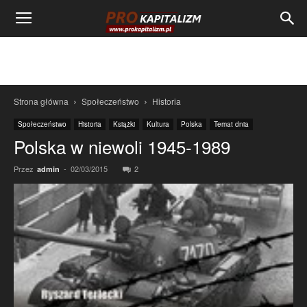
Strona główna
Społeczeństwo
Historia
Społeczeństwo
Historia
Książki
Kultura
Polska
Temat dnia
Polska w niewoli 1945-1989
Przez
-
02/03/2015
2
admin