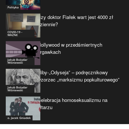
Polityka
Czy doktor Fiałek wart jest 4000 zł
dziennie?
COVID-19 -
WAŻNE
Hollywood w przedśmiertnych
drgawkach
Jakub Bożydar
Wiśniewski
Niby-„Odyseja” – podręcznikowy
wzorzec „marksizmu popkulturowego”
Jakub Bożydar
Wiśniewski
Celebracja homoseksualizmu na
ołtarzu
o. Jacek Gniadek