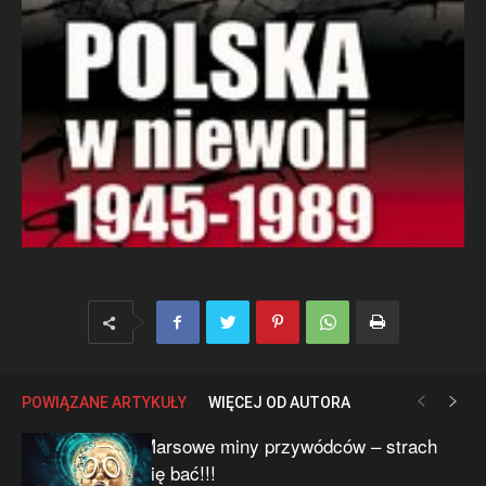
POWIĄZANE ARTYKUŁY
WIĘCEJ OD AUTORA
Marsowe miny przywódców – strach
się bać!!!