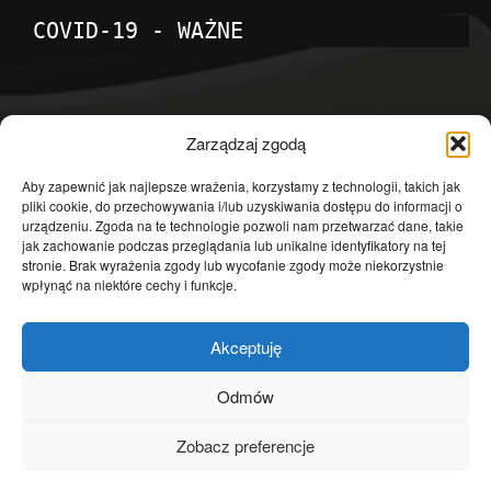
COVID-19 - WAŻNE
POPULARNE KATEGORIE
Zarządzaj zgodą
Temat dnia
4601
Aby zapewnić jak najlepsze wrażenia, korzystamy z technologii, takich jak
pliki cookie, do przechowywania i/lub uzyskiwania dostępu do informacji o
Publicystyka
4363
urządzeniu. Zgoda na te technologie pozwoli nam przetwarzać dane, takie
jak zachowanie podczas przeglądania lub unikalne identyfikatory na tej
Polityka
3639
stronie. Brak wyrażenia zgody lub wycofanie zgody może niekorzystnie
Polska
3462
wpłynąć na niektóre cechy i funkcje.
Społeczeństwo
2823
Akceptuję
Kraj
1290
Gospodarka
1230
Odmów
Europa
866
Zobacz preferencje
Świat
595