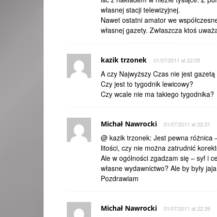
własnej stacji telewizyjnej.
Nawet ostatni amator we współczesn
własnej gazety. Zwłaszcza ktoś uważa
kazik trzonek
01/07/2011 at 22:05
A czy Najwyższy Czas nie jest gazet
Czy jest to tygodnik lewicowy?
Czy wcale nie ma takiego tygodnika?
Michał Nawrocki
01/07/2011 at 22:31
@ kazik trzonek: Jest pewna różnica –
litości, czy nie można zatrudnić kore
Ale w ogólności zgadzam się – syf i 
własne wydawnictwo? Ale by były jaj
Pozdrawiam
Michał Nawrocki
01/07/2011 at 22:39