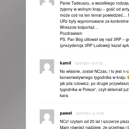
Panie Tadeuszu, a wszelkiego rodzaju
żyjemy w wolnym kraju – gość od an
może coś na ten temat powiedzieć… N
URz były wypromowane za konkretne k
Wreszcie kolportaż…
Pozdrawiam
PS. Pan Bóg ulitował się nad 3RP – 
(prezydencja 3RP Ludowej) kazał spłuka
kamil
02/07/2011 at 07:32
No właśnie, został NCzas, i to jest n
konserwatywnego tygodnika w kraju
jak jola rutowicz, po drugie przywłas
tygodnika w Polsce”, czyli skłamali j
kara.
paweł
02/07/2011 at 14:05
NCz! czytam od 20 lat i szczerze pisz
Mam również nadzieję, że przetrwa i b