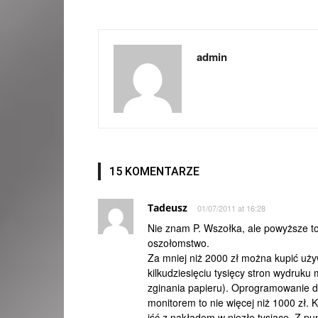
admin
15 KOMENTARZE
Tadeusz
01/07/2011 at 16:28
Nie znam P. Wszołka, ale powyższe to
oszołomstwo.
Za mniej niż 2000 zł można kupić uż
kilkudziesięciu tysięcy stron wydruku 
zginania papieru). Oprogramowanie do
monitorem to nie więcej niż 1000 zł. K
iść z nakładem w niezłe tysiące. Z pu