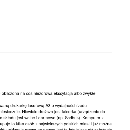
 obliczona na coś niezdrowa ekscytacja albo zwykłe
ywaną drukarkę laserową A3 o wydajności rzędu
miesięcznie. Niewiele droższa jest falcerka (urządzenie do
 składu jest wolne i darmowe (np. Scribus). Komputer z
upuje to kilka osób z największych polskich miast i już można
nktu widzenia prawa na pewno jest to łatwiejsze niż założenie