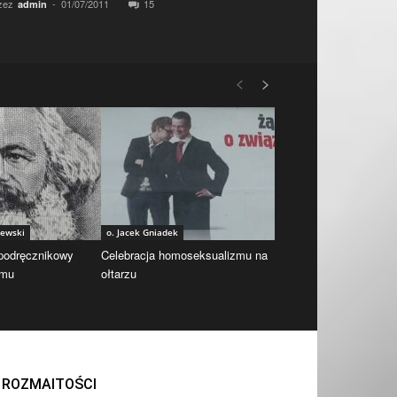
zez
-
01/07/2011
15
admin
iewski
o. Jacek Gniadek
 podręcznikowy
Celebracja homoseksualizmu na
zmu
ołtarzu
ROZMAITOŚCI