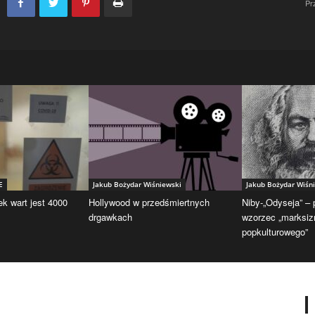
Pr
E
Jakub Bożydar Wiśniewski
Jakub Bożydar Wiśn
ek wart jest 4000
Hollywood w przedśmiertnych
Niby-„Odyseja” –
drgawkach
wzorzec „marksi
popkulturowego”