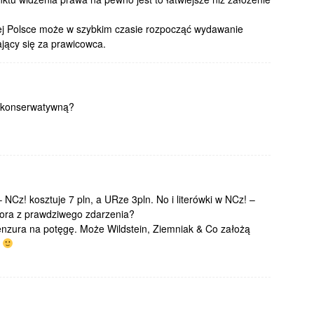
ej Polsce może w szybkim czasie rozpocząć wydawanie
jący się za prawicowca.
ą konserwatywną?
 NCz! kosztuje 7 pln, a URze 3pln. No i literówki w NCz! –
ktora z prawdziwego zdarzenia?
cenzura na potęgę. Może Wildstein, Ziemniak & Co założą
a