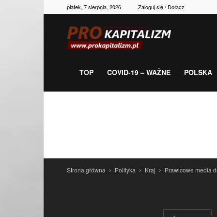
piątek, 7 sierpnia, 2026
Zaloguj się / Dołącz
Prokapitalizm,
gospodarka,
TOP
COVID-19 – WAŻNE
POLSKA
polityka,
historia,
Strona główna
Polityka
Kraj
Prawicowe media do
newsy