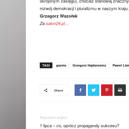
okrojonym zasięgu), chociaż stanowią znaczny 
rozwój demokracji i pluralizmu w naszym kraju.
Grzegorz Wszołek
Za
salon24.pl…
TAGI
gazeta
Grzegorz Hajdarowicz
Paweł Lisi
Share
Poprzedni artykuł
1 lipca – co, oprócz propagandy sukcesu?