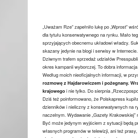
„Uważam Rze” zapełniło lukę po „Wprost” wśró
dla tytułu konserwatywnego na rynku. Mało te
sprzyjających obecnemu układowi władzy. Sukc
skazany jedynie na blogi i serwisy w Internecie.
Dziwnym trafem sprzedaż udziałów Presspubliki
okres kampanii wyborczej. To dobra informacja 
Według moich nieoficjalnych informacji, w prz
rozmowę z Hajdarowiczem i pożegnany. Wraz
krajowego
i nie tylko. Do sierpnia „Rzeczposp
Dziś też poinformowano, że Polskapress kupiła
dzienników i nieliczny z konserwatywnych na ry
naczelnym. Wydawanie „Gazety Krakowskiej” nie
Być może jedynym wyjściem z sytuacji będą pr
własnych programów w telewizji, ani też prasy