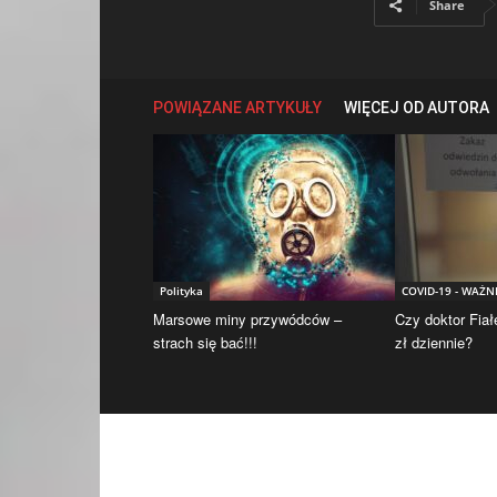
Share
POWIĄZANE ARTYKUŁY
WIĘCEJ OD AUTORA
Polityka
COVID-19 - WAŻN
Marsowe miny przywódców –
Czy doktor Fiał
strach się bać!!!
zł dziennie?