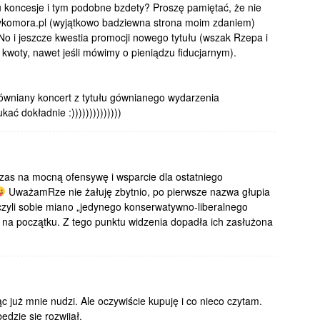
 koncesje i tym podobne bzdety? Proszę pamiętać, że nie
tykomora.pl (wyjątkowo badziewna strona moim zdaniem)
o i jeszcze kwestia promocji nowego tytułu (wszak Rzepa i
woty, nawet jeśli mówimy o pieniądzu fiducjarnym).
gówniany koncert z tytułu gównianego wydarzenia
ć dokładnie :))))))))))))))
-czas na mocną ofensywę i wsparcie dla ostatniego
UważamRze nie żałuję zbytnio, po pierwsze nazwa głupia
zczyli sobie miano „jedynego konserwatywno-liberalnego
uż na początku. Z tego punktu widzenia dopadła ich zasłużona
ąc już mnie nudzi. Ale oczywiście kupuję i co nieco czytam.
ędzie się rozwijał.