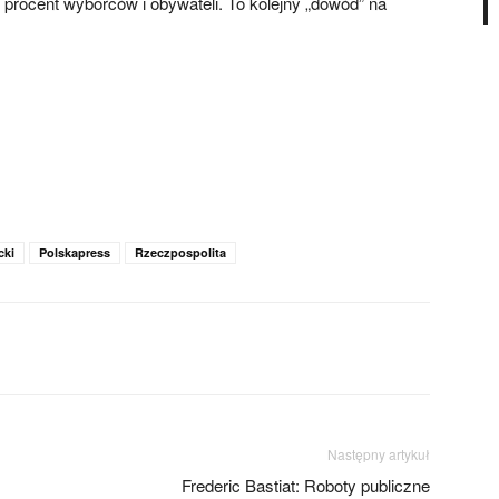
procent wyborców i obywateli. To kolejny „dowód” na
cki
Polskapress
Rzeczpospolita
Następny artykuł
Frederic Bastiat: Roboty publiczne