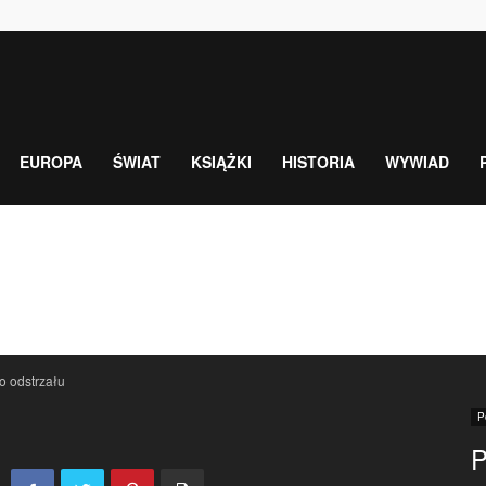
EUROPA
ŚWIAT
KSIĄŻKI
HISTORIA
WYWIAD
 odstrzału
P
P