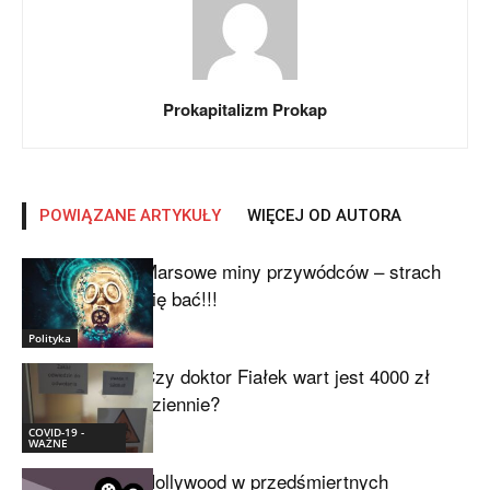
Prokapitalizm Prokap
POWIĄZANE ARTYKUŁY
WIĘCEJ OD AUTORA
Marsowe miny przywódców – strach
się bać!!!
Polityka
Czy doktor Fiałek wart jest 4000 zł
dziennie?
COVID-19 -
WAŻNE
Hollywood w przedśmiertnych