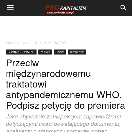
Strona główna
COVID-19 - WAŻNE
COVID-19 - WAŻNE
Polityka
Polska
Temat dnia
Przeciw
międzynarodowemu
traktatowi
antypandemicznemu WHO.
Podpisz petycję do premiera
Jako obywatele zaniepokojeni zapowiedziami
dotyczącymi treści powstającego dokumentu,
apelujemy o stanowczy sprzeciw wobec