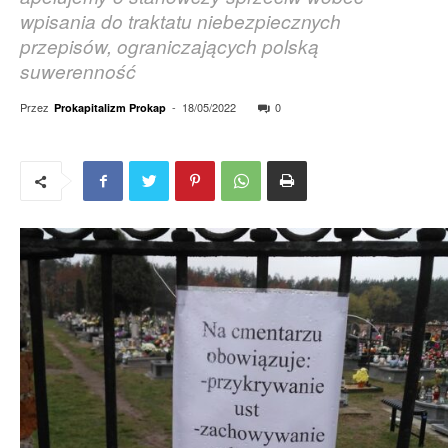
wpisania do traktatu niebezpiecznych
przepisów, ograniczających polską
suwerenność
Przez
-
18/05/2022
0
Prokapitalizm Prokap