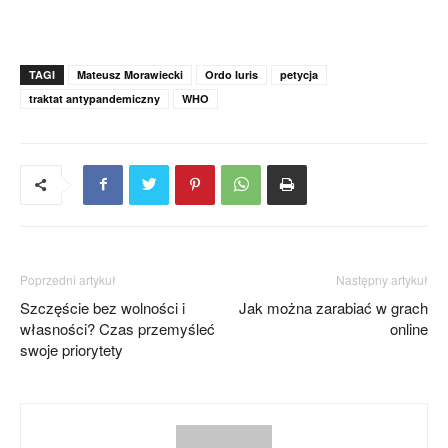
TAGI
Mateusz Morawiecki
Ordo Iuris
petycja
traktat antypandemiczny
WHO
Poprzedni artykuł
Następny artykuł
Szczęście bez wolności i
Jak można zarabiać w grach
własności? Czas przemyśleć
online
swoje priorytety