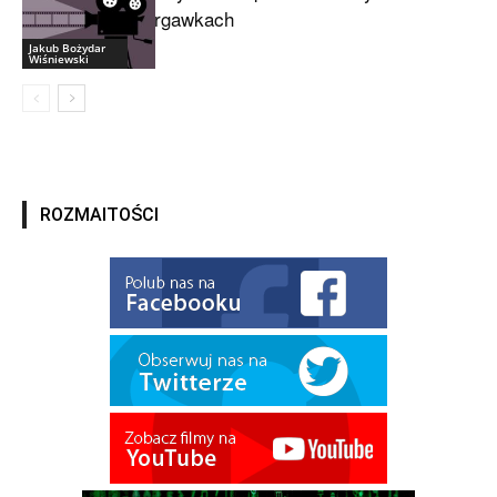
drgawkach
Jakub Bożydar
Wiśniewski
ROZMAITOŚCI