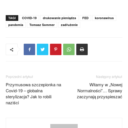
TAGI
COVID-19
drukowanie pieniądza
FED
koronawirus
pandemia
Tomasz Sommer
zadłużenie
Poprzedni artykuł
Następny artykuł
Przymusowa szczepionka na
Witamy w „Nowej
Covid-19 – globalna
Normalności”… Sprawy
sterylizacja? Jak to robili
zaczynają przyspieszać
naziści