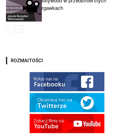
Hollywood w przedśmiertnych
drgawkach
Jakub Bożydar
Wiśniewski
ROZMAITOŚCI