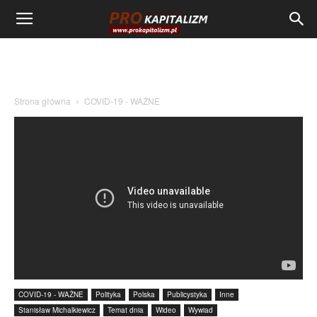
Strona główna
COVID-19 - WAŻNE
COVID-19 - WAŻNE
Polityka
Polska
Publicystyka
Inne
Stanisław Michalkiewicz
Temat dnia
Wideo
Wywiad