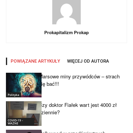
Prokapitalizm Prokap
POWIĄZANE ARTYKUŁY
WIĘCEJ OD AUTORA
Marsowe miny przywódców – strach
się bać!!!
Polityka
Czy doktor Fiałek wart jest 4000 zł
dziennie?
COVID-19 -
WAŻNE