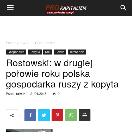
Strona główna
Gospodarka
Gospodarka
Polityka
Kraj
Polska
Temat dnia
Rostowski: w drugiej
połowie roku polska
gospodarka ruszy z kopyta
Przez
-
21/01/2013
0
admin