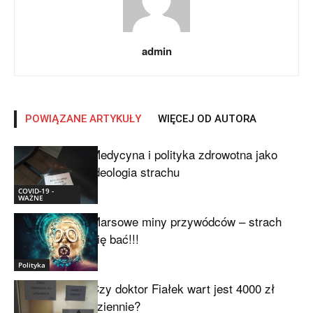
admin
POWIĄZANE ARTYKUŁY
WIĘCEJ OD AUTORA
Medycyna i polityka zdrowotna jako
ideologia strachu
COVID-19 -
WAŻNE
Marsowe miny przywódców – strach
się bać!!!
Polityka
Czy doktor Fiałek wart jest 4000 zł
dziennie?