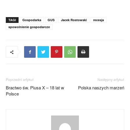
TAGI
Gospodarka
GUS
Jacek Rostowski
recesja
spowolnienie gospodarcze
Poprzedni artykuł
Następny artykuł
Bractwo św. Piusa X – 18 lat w
Polska naszych marzeń
Polsce