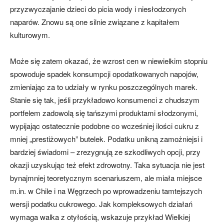
przyzwyczajanie dzieci do picia wody i niesłodzonych
naparów. Znowu są one silnie związane z kapitałem
kulturowym.
Może się zatem okazać, że wzrost cen w niewielkim stopniu
spowoduje spadek konsumpcji opodatkowanych napojów,
zmieniając za to udziały w rynku poszczególnych marek.
Stanie się tak, jeśli przykładowo konsumenci z chudszym
portfelem zadowolą się tańszymi produktami słodzonymi,
wypijając ostatecznie podobne co wcześniej ilości cukru z
mniej „prestiżowych” butelek. Podatku unikną zamożniejsi i
bardziej świadomi – zrezygnują ze szkodliwych opcji, przy
okazji uzyskując też efekt zdrowotny. Taka sytuacja nie jest
bynajmniej teoretycznym scenariuszem, ale miała miejsce
m.in. w Chile i na Węgrzech po wprowadzeniu tamtejszych
wersji podatku cukrowego. Jak kompleksowych działań
wymaga walka z otyłością, wskazuje przykład Wielkiej