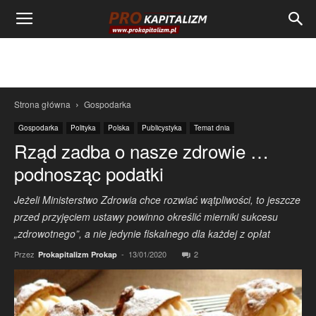
Strona główna
Gospodarka
Gospodarka
Polityka
Polska
Publicystyka
Temat dnia
Rząd zadba o nasze zdrowie …
podnosząc podatki
Jeżeli Ministerstwo Zdrowia chce rozwiać wątpliwości, to jeszcze
przed przyjęciem ustawy powinno określić mierniki sukcesu
„zdrowotnego”, a nie jedynie fiskalnego dla każdej z opłat
Przez
-
13/01/2020
2
Prokapitalizm Prokap