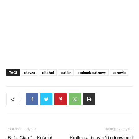
TAGI
akcyza
alkohol
cukier
podatek cukrowy
zdrowie
Poprzedni artykuł
Następny artykuł
„Boże Ciało” – Kościół
Krótka seria pytań i odpowiedzi