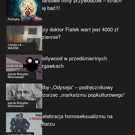
Marsowe miny przywódców – strach
się bać!!!
Polityka
Czy doktor Fiałek wart jest 4000 zł
dziennie?
COVID-19 -
WAŻNE
Hollywood w przedśmiertnych
drgawkach
Jakub Bożydar
Wiśniewski
Niby-„Odyseja” – podręcznikowy
wzorzec „marksizmu popkulturowego”
Jakub Bożydar
Wiśniewski
Celebracja homoseksualizmu na
ołtarzu
o. Jacek Gniadek