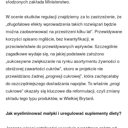
słodzonych zakłada Ministerstwo.
W ocenie skutków regulacji znajdziemy za to zastrzeżenie, że
„długofalowe efekty wprowadzenia takich rozwiązań będzie
można zaobserwować na przestrzeni kilku lat”. Przewidywane
korzyści opisano mgliście, bez kwantyfikacji, w
przeciwieństwie do przewidywanych wpływów. Szczególnie
zagadkowe wydaje się, na jakiej podstawie założono
„sukcesywne zwiększanie na rynku asortymentu żywności o
obniżonej zawartości cukrów”, skoro w projekcie nie
przewidziano żadnej „progresji cukrowej”, która zachęcałaby
do oszczędniejszego dosładzania napojów. To właśnie „progi
cukrowe” okazały się kluczowe dla reformulacji, czyli zmiany
składu tego typu produktów, w Wielkiej Brytanii.
Jak wyeliminować małpki i uregulować suplementy diety?
Jeszcze więcej wątpliwości wywołuje ryczałtowa opłata od