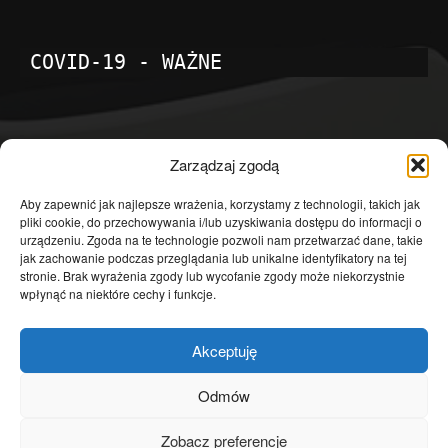
COVID-19 - WAŻNE
POPULARNE KATEGORIE
Zarządzaj zgodą
Temat dnia
4601
Aby zapewnić jak najlepsze wrażenia, korzystamy z technologii, takich jak
pliki cookie, do przechowywania i/lub uzyskiwania dostępu do informacji o
Publicystyka
4363
urządzeniu. Zgoda na te technologie pozwoli nam przetwarzać dane, takie
jak zachowanie podczas przeglądania lub unikalne identyfikatory na tej
Polityka
3639
stronie. Brak wyrażenia zgody lub wycofanie zgody może niekorzystnie
Polska
3462
wpłynąć na niektóre cechy i funkcje.
Społeczeństwo
2823
Akceptuję
Kraj
1290
Gospodarka
1230
Odmów
Europa
866
Zobacz preferencje