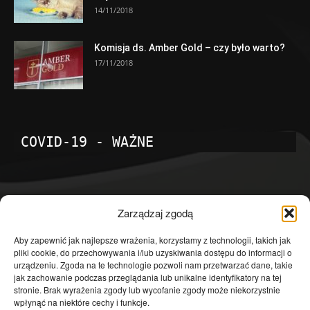
14/11/2018
Komisja ds. Amber Gold – czy było warto?
17/11/2018
COVID-19 - WAŻNE
POPULARNE KATEGORIE
Zarządzaj zgodą
Temat dnia
4602
Aby zapewnić jak najlepsze wrażenia, korzystamy z technologii, takich jak
pliki cookie, do przechowywania i/lub uzyskiwania dostępu do informacji o
Publicystyka
4364
urządzeniu. Zgoda na te technologie pozwoli nam przetwarzać dane, takie
jak zachowanie podczas przeglądania lub unikalne identyfikatory na tej
Polityka
3640
stronie. Brak wyrażenia zgody lub wycofanie zgody może niekorzystnie
Polska
3462
wpłynąć na niektóre cechy i funkcje.