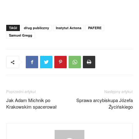
TAGI
dług publiczny
Instytut Actona
PAFERE
Samuel Gregg
Poprzedni artykuł
Następny artykuł
Jak Adam Michnik po
Sprawa arcybiskupa Józefa
Krakowskim spacerował
Życińskiego