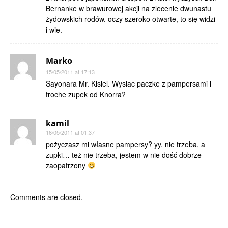
Bernanke w brawurowej akcji na zlecenie dwunastu
żydowskich rodów. oczy szeroko otwarte, to się widzi
i wie.
Marko
15/05/2011 at 17:13
Sayonara Mr. Kisiel. Wyslac paczke z pampersami i
troche zupek od Knorra?
kamil
16/05/2011 at 01:37
pożyczasz mi własne pampersy? yy, nie trzeba, a
zupki… też nie trzeba, jestem w nie dość dobrze
zaopatrzony
Comments are closed.