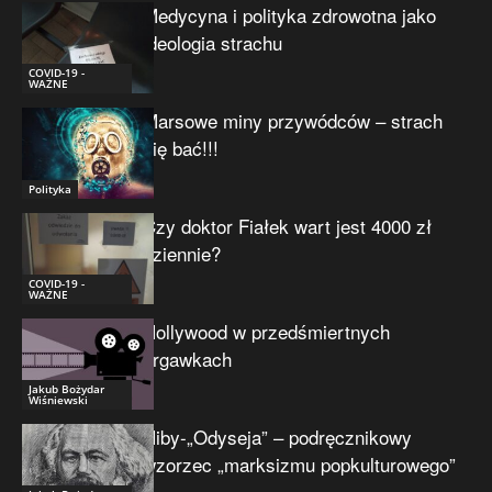
Medycyna i polityka zdrowotna jako
ideologia strachu
COVID-19 -
WAŻNE
Marsowe miny przywódców – strach
się bać!!!
Polityka
Czy doktor Fiałek wart jest 4000 zł
dziennie?
COVID-19 -
WAŻNE
Hollywood w przedśmiertnych
drgawkach
Jakub Bożydar
Wiśniewski
Niby-„Odyseja” – podręcznikowy
wzorzec „marksizmu popkulturowego”