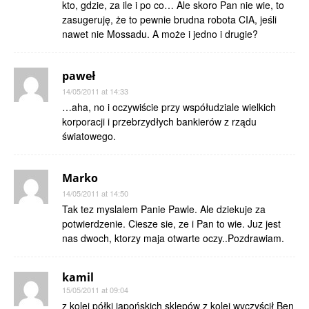
kto, gdzie, za ile i po co… Ale skoro Pan nie wie, to
zasugeruję, że to pewnie brudna robota CIA, jeśli
nawet nie Mossadu. A może i jedno i drugie?
paweł
14/05/2011 at 14:33
…aha, no i oczywiście przy współudziale wielkich
korporacji i przebrzydłych bankierów z rządu
światowego.
Marko
14/05/2011 at 14:50
Tak tez myslalem Panie Pawle. Ale dziekuje za
potwierdzenie. Ciesze sie, ze i Pan to wie. Juz jest
nas dwoch, ktorzy maja otwarte oczy..Pozdrawiam.
kamil
15/05/2011 at 09:04
z kolei półki japońskich sklepów z kolei wyczyścił Ben