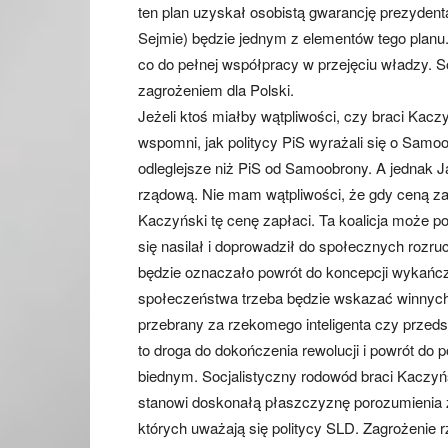
ten plan uzyskał osobistą gwarancję prezyden
Sejmie) będzie jednym z elementów tego planu.
co do pełnej współpracy w przejęciu władzy. 
zagrożeniem dla Polski.
Jeżeli ktoś miałby wątpliwości, czy braci Kacz
wspomni, jak politycy PiS wyrażali się o Samo
odleglejsze niż PiS od Samoobrony. A jednak 
rządową. Nie mam wątpliwości, że gdy ceną za
Kaczyński tę cenę zapłaci. Ta koalicja może p
się nasilał i doprowadził do społecznych rozruc
będzie oznaczało powrót do koncepcji wykańcza
społeczeństwa trzeba będzie wskazać winnych. 
przebrany za rzekomego inteligenta czy przeds
to droga do dokończenia rewolucji i powrót do 
biednym. Socjalistyczny rodowód braci Kaczyńsk
stanowi doskonałą płaszczyznę porozumienia ze
których uważają się politycy SLD. Zagrożenie 