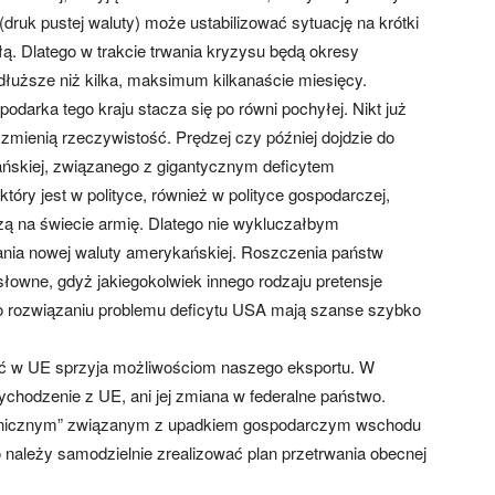
druk pustej waluty) może ustabilizować sytuację na krótki
łą. Dlatego w trakcie trwania kryzysu będą okresy
y dłuższe niż kilka, maksimum kilkanaście miesięcy.
darka tego kraju stacza się po równi pochyłej. Nikt już
zmienią rzeczywistość. Prędzej czy później dojdzie do
ańskiej, związanego z gigantycznym deficytem
óry jest w polityce, również w polityce gospodarczej,
ą na świecie armię. Dlatego nie wykluczałbym
tania nowej waluty amerykańskiej. Roszczenia państw
słowne, gdyż jakiegokolwiek innego rodzaju pretensje
 rozwiązaniu problemu deficytu USA mają szanse szybko
ość w UE sprzyja możliwościom naszego eksportu. W
ychodzenie z UE, ani jej zmiana w federalne państwo.
tonicznym” związanym z upadkiem gospodarczym wschodu
ego należy samodzielnie zrealizować plan przetrwania obecnej