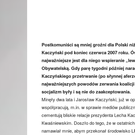
Postkomuniści są mniej groźni dla Polski n
Kaczyński pod koniec czerwca 2007 roku. Ó
najważniejsze jest dla niego wspieranie „lewe
Obywatelską. Gdy parę tygodni później nara
Kaczyńskiego przetrwanie (po słynnej aferz
najważniejszych powodów zerwania koalicji 
socjalizm były i są nie do zaakceptowania.
Minęły dwa lata i Jarosław Kaczyński, już w op
współpracują, m.in. w sprawie mediów publiczny
cementują bliskie relacje prezydenta Lecha K
Kwaśniewskim. Doszło do tego, że w ostatnic
namawiał mnie, abym przekonał środowisko LPR 