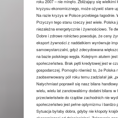
roku 2007 – nie minęło. Zbliżający się wielkim
kryzysu ekonomicznego, może ożywić stare up
Na razie kryzys w Polsce przebiega łagodnie.
Przyczyn tego stanu rzeczy jest wiele. Polska j
niezależna energetycznie i żywnościowo. Te d
Dobre i zdrowe rolnictwo powoduje, że ceny ż
eksport żywności z naddatkiem wyrównuje impo
samowystarczalni, gdyż zdecydowana większość
na bazie polskiego węgla. Kolejnym atutem jes
społeczeństwa. Brak pętli kredytowej jest w 
gospodarczej. Pomogło również to, że Polska n
zaobserwowany pół roku temu zadziałał jak „po
Natychmiast poprawił się nasz bilans handlowy 
wielu, wielu lat zanotowaliśmy dodatni bilans w
przeciwieństwie do rządów zachodnich nie wy
społeczeństwo jest pełne optymizmu i bardzo p
Sytuacja byłaby dobra, gdyby nie kłopoty krajó
ekonomicznej od dziesięcioleci. Załamanie go