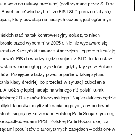
ta, a weto do ustawy medialnej (podtrzymane przez SLD w
 Poseł ten oświadczył mi, że PiS i SLD porozumiały się
Sojusz, który powstaje na naszych oczach, jest ogromnym
yńskich stać na tak kontrowersyjny sojusz, to niech
obronie przed wyborami w 2005 r. Nic nie wydawało się
Jarosław Kaczyński zawarł z Andrzejem Lepperem koalicję
 powrót PiS do władzy będzie sojusz z SLD, to Jarosław
owstać w nieodległej przyszłości, gdyby kryzys w Polsce
hów. Przejęcie władzy przez te partie w takiej sytuacji
nia klasy średniej, bo przecież w sytuacji zubożenia
A któż się lepiej nadaje na winnego niż polski kułak
iębiorcę? Dla panów Kaczyńskiego i Napieralskiego będzie
polityki Janosika, czyli zabierania bogatym, aby oddawać
ich, sięgający korzeniami Polskiej Partii Socjalistycznej,
 spadkobiercami PPS i Polskiej Partii Robotniczej, za
rządami populistów o autorytarnych zapędach – oddalone w