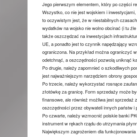
Jego pierwszym elementem, który po części re
Wszystko, co nie jest wojskiem i inwestycjami,
to oczywistym jest, że w niestabilnych czasach
wydatków na wojsko nie wolno obcinać (i tu źle
także oszczędzać na inwestycjach infrastruktu
UE, a ponadto jest to czynnik napędzający w
ograniczona. Na przykład można ograniczyć wy
odetchnąć, a oszczędności pozwolą uniknąć ka
Po drugie, należy zapomnieć o szkodliwych po
jest najważniejszym narzędziem obrony gospod
Po trzecie, należy wykorzystać rosnące zaufan
złotówkę za granicę. Form sprzedaży może być 
finansowe, ale również możliwa jest sprzedaż 
oszczędności przez obywateli innych państw i 
Po czwarte, należy wzmocnić polskie banki P
instrument w rękach rządu do utrzymania płyn
Największym zagrożeniem dla funkcjonowania 