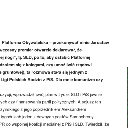
iż Platforma Obywatelska – przekonywał mnie Jarosław
wczesny premier otwarcie deklarował, że
j nogi”, tj. SLD, po to, aby osłabić Platformę
dzałem się z kolegami, czy umożliwić rządowi
e gruntowej), ta rozmowa stała się jednym z
Ligi Polskich Rodzin z PiS. Dla mnie komunizm czy
ozycji, wprowadził swój plan w życie. SLD i PiS jawnie
ch czy finansowania partii politycznych. A sojusz ten
aczyńskiego z jego poprzednikiem Aleksandrem
h tygodniach jeden z dawnych posłów Samoobrony
do wspólnej koalicji medialnej z PiS i SLD. Twierdził, że