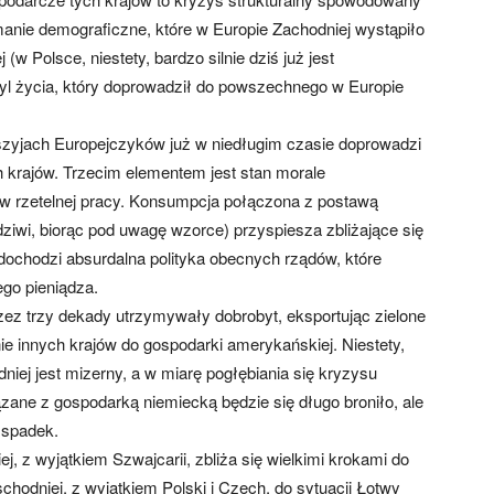
anie demograficzne, które w Europie Zachodniej wystąpiło
w Polsce, niestety, bardzo silnie dziś już jest
yl życia, który doprowadził do powszechnego w Europie
 szyjach Europejczyków już w niedługim czasie doprowadzi
 krajów. Trzecim elementem jest stan morale
w rzetelnej pracy. Konsumpcja połączona z postawą
ziwi, biorąc pod uwagę wzorce) przyspiesza zbliżające się
dochodzi absurdalna polityka obecnych rządów, które
go pieniądza.
zez trzy dekady utrzymywały dobrobyt, eksportując zielone
ie innych krajów do gospodarki amerykańskiej. Niestety,
iej jest mizerny, a w miarę pogłębiania się kryzysu
zane z gospodarką niemiecką będzie się długo broniło, ale
y spadek.
, z wyjątkiem Szwajcarii, zbliża się wielkimi krokami do
schodniej, z wyjątkiem Polski i Czech, do sytuacji Łotwy