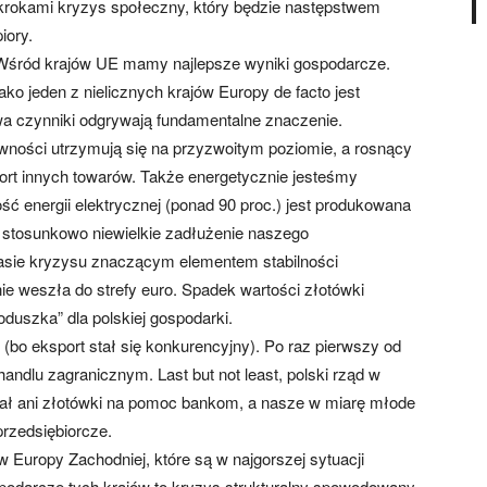
i krokami kryzys społeczny, który będzie następstwem
iory.
 Wśród krajów UE mamy najlepsze wyniki gospodarcze.
ako jeden z nielicznych krajów Europy de facto jest
wa czynniki odgrywają fundamentalne znaczenie.
ywności utrzymują się na przyzwoitym poziomie, a rosnący
rt innych towarów. Także energetycznie jesteśmy
 energii elektrycznej (ponad 90 proc.) jest produkowana
t stosunkowo niewielkie zadłużenie naszego
czasie kryzysu znaczącym elementem stabilności
ie weszła do strefy euro. Spadek wartości złotówki
duszka” dla polskiej gospodarki.
(bo eksport stał się konkurencyjny). Po raz pierwszy od
 handlu zagranicznym. Last but not least, polski rząd w
dał ani złotówki na pomoc bankom, a nasze w miarę młode
rzedsiębiorcze.
w Europy Zachodniej, które są w najgorszej sytuacji
spodarcze tych krajów to kryzys strukturalny spowodowany