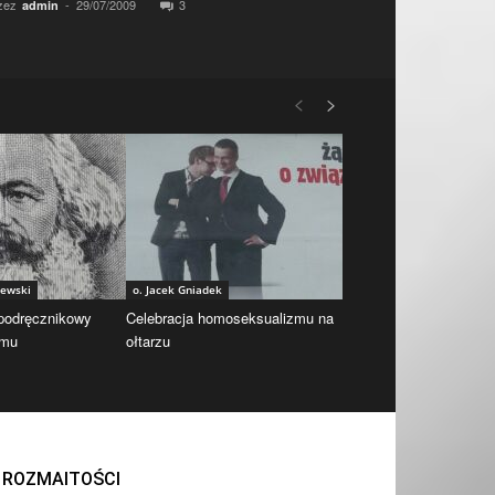
zez
-
29/07/2009
3
admin
iewski
o. Jacek Gniadek
 podręcznikowy
Celebracja homoseksualizmu na
zmu
ołtarzu
ROZMAITOŚCI