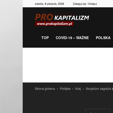
sobota, 8 sierpnia, 2026
Zaloguj się / Dołącz
Prokapitalizm,
gospodarka,
TOP
COVID-19 – WAŻNE
POLSKA
polityka,
historia,
Strona główna
Polityka
Kraj
Socjalizm zagraża s
newsy