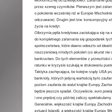
przez szereg czynników. Pierwszym jest załam
o pokolenie wcześniej niż w Europie Wschodniej (
odczuwane). Drugim jest tzw. konsumpcyjny st
życia na kredyt.
Olbrzymia pętla kredytowa zaciskająca się na
do kompletnego załamania się gospodarek tych
społeczeństwa, które dawno odeszło od ideałó
roszczeniową młodych pokoleń (co akurat nie d
bankructwo. Do tych elementów z przeszłości 
ratunku w kryzysie szukają w drukowaniu puste
Taktyka zachęcająca, bo kolejne rządy USA pr
banknoty, których jedyną wartością było zaufan
poziom zaufania do walut krajów Europy Zachodn
będzie jeszcze spadał. Oczywiście, euro powią
i ono prędzej czy później zaliczy spektakularn
Generalnie, większość krajów Europy Zachodniej
sytuacji Islandii, a większość krajów Europy W