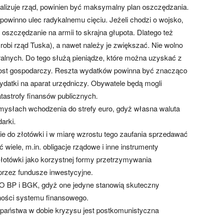
alizuje rząd, powinien być maksymalny plan oszczędzania.
 powinno ulec radykalnemu cięciu. Jeżeli chodzi o wojsko,
 oszczędzanie na armii to skrajna głupota. Dlatego też
 robi rząd Tuska), a nawet należy je zwiększać. Nie wolno
ralnych. Do tego służą pieniądze, które można uzyskać z
zrost gospodarczy. Reszta wydatków powinna być znacząco
datki na aparat urzędniczy. Obywatele będą mogli
tastrofy finansów publicznych.
mysłach wchodzenia do strefy euro, gdyż własna waluta
arki.
ie do złotówki i w miarę wzrostu tego zaufania sprzedawać
wiele, m.in. obligacje rządowe i inne instrumenty
złotówki jako korzystnej formy przetrzymywania
przez fundusze inwestycyjne.
KO BP i BGK, gdyż one jedyne stanowią skuteczny
ności systemu finansowego.
państwa w dobie kryzysu jest postkomunistyczna