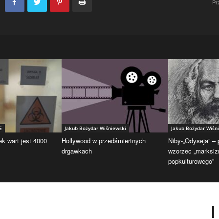
Pr
E
Jakub Bożydar Wiśniewski
Jakub Bożydar Wiśn
ek wart jest 4000
Hollywood w przedśmiertnych
Niby-„Odyseja” –
drgawkach
wzorzec „marksi
popkulturowego”