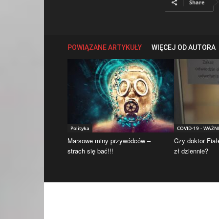
Share
POWIĄZANE ARTYKUŁY
WIĘCEJ OD AUTORA
Polityka
COVID-19 - WAŻN
Marsowe miny przywódców –
Czy doktor Fiał
strach się bać!!!
zł dziennie?