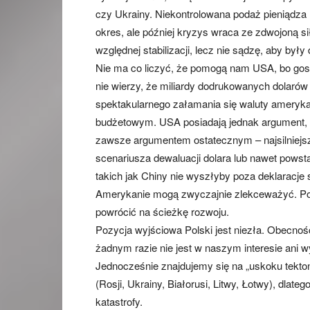
czy Ukrainy. Niekontrolowana podaż pieniądza (
okres, ale później kryzys wraca ze zdwojoną si
względnej stabilizacji, lecz nie sądzę, aby był
Nie ma co liczyć, że pomogą nam USA, bo gospo
nie wierzy, że miliardy dodrukowanych dolarów 
spektakularnego załamania się waluty ameryk
budżetowym. USA posiadają jednak argument, kt
zawsze argumentem ostatecznym – najsilniejsz
scenariusza dewaluacji dolara lub nawet pows
takich jak Chiny nie wyszłyby poza deklaracje 
Amerykanie mogą zwyczajnie zlekceważyć. Po
powrócić na ścieżkę rozwoju.
Pozycja wyjściowa Polski jest niezła. Obecn
żadnym razie nie jest w naszym interesie ani w
Jednocześnie znajdujemy się na „uskoku tek
(Rosji, Ukrainy, Białorusi, Litwy, Łotwy), dlat
katastrofy.