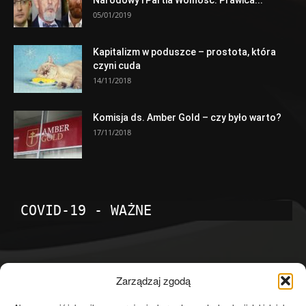
05/01/2019
Kapitalizm w poduszce – prostota, która
czyni cuda
14/11/2018
Komisja ds. Amber Gold – czy było warto?
17/11/2018
COVID-19 - WAŻNE
POPULARNE KATEGORIE
Zarządzaj zgodą
Temat dnia
4601