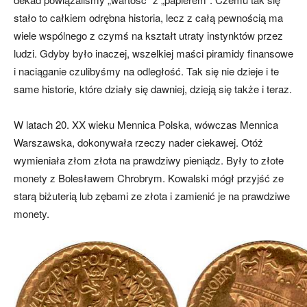
stało to całkiem odrębna historia, lecz z całą pewnością ma
wiele wspólnego z czymś na kształt utraty instynktów przez
ludzi. Gdyby było inaczej, wszelkiej maści piramidy finansowe
i naciąganie czulibyśmy na odległość. Tak się nie dzieje i te
same historie, które działy się dawniej, dzieją się także i teraz.
W latach 20. XX wieku Mennica Polska, wówczas Mennica
Warszawska, dokonywała rzeczy nader ciekawej. Otóż
wymieniała złom złota na prawdziwy pieniądz. Były to złote
monety z Bolesławem Chrobrym. Kowalski mógł przyjść ze
starą biżuterią lub zębami ze złota i zamienić je na prawdziwe
monety.