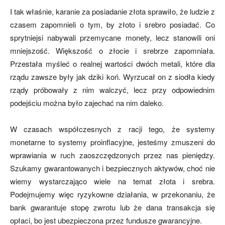
I tak właśnie, karanie za posiadanie złota sprawiło, że ludzie z
czasem zapomnieli o tym, by złoto i srebro posiadać. Co
sprytniejsi nabywali przemycane monety, lecz stanowili oni
mniejszość. Większość o złocie i srebrze zapomniała.
Przestała myśleć o realnej wartości dwóch metali, które dla
rządu zawsze były jak dziki koń. Wyrzucał on z siodła kiedy
rządy próbowały z nim walczyć, lecz przy odpowiednim
podejściu można było zajechać na nim daleko.
W czasach współczesnych z racji tego, że systemy
monetarne to systemy proinflacyjne, jesteśmy zmuszeni do
wprawiania w ruch zaoszczędzonych przez nas pieniędzy.
Szukamy gwarantowanych i bezpiecznych aktywów, choć nie
wiemy wystarczająco wiele na temat złota i srebra.
Podejmujemy więc ryzykowne działania, w przekonaniu, że
bank gwarantuje stopę zwrotu lub że dana transakcja się
opłaci, bo jest ubezpieczona przez fundusze gwarancyjne.