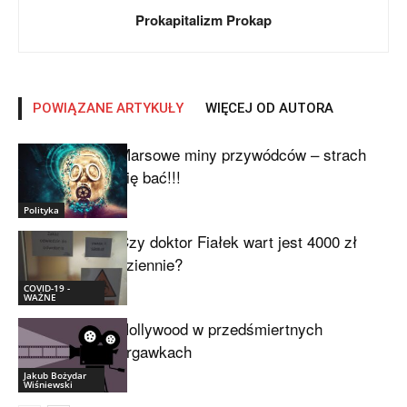
Prokapitalizm Prokap
POWIĄZANE ARTYKUŁY
WIĘCEJ OD AUTORA
Marsowe miny przywódców – strach
się bać!!!
Polityka
Czy doktor Fiałek wart jest 4000 zł
dziennie?
COVID-19 -
WAŻNE
Hollywood w przedśmiertnych
drgawkach
Jakub Bożydar
Wiśniewski