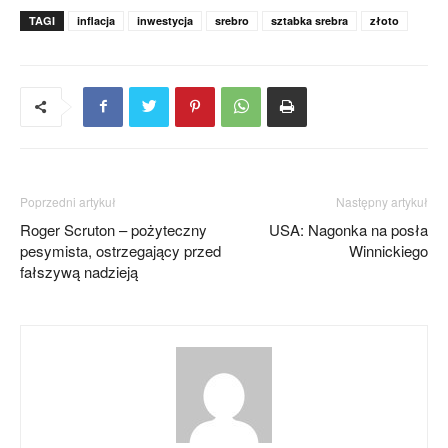
TAGI
inflacja
inwestycja
srebro
sztabka srebra
złoto
Poprzedni artykuł
Następny artykuł
Roger Scruton – pożyteczny
USA: Nagonka na posła
pesymista, ostrzegający przed
Winnickiego
fałszywą nadzieją