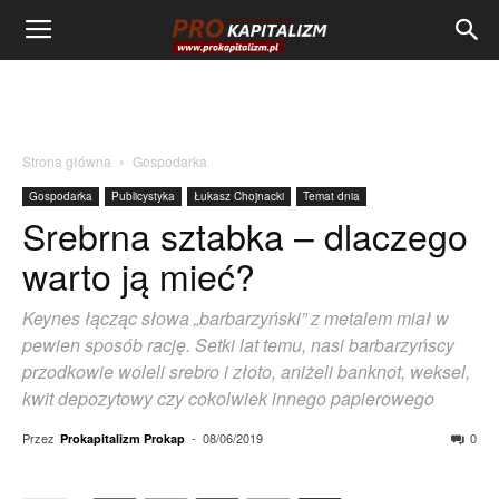
Strona główna
Gospodarka
Gospodarka
Publicystyka
Łukasz Chojnacki
Temat dnia
Srebrna sztabka – dlaczego
warto ją mieć?
Keynes łącząc słowa „barbarzyński” z metalem miał w
pewien sposób rację. Setki lat temu, nasi barbarzyńscy
przodkowie woleli srebro i złoto, aniżeli banknot, weksel,
kwit depozytowy czy cokolwiek innego papierowego
Przez
-
08/06/2019
0
Prokapitalizm Prokap