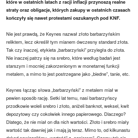
które w ostatnich latach z racji inflacji przynoszą realne
straty oraz obligacje, których zakupy w ostatnich czasach
kończyły się nawet protestami oszukanych pod KNF.
Nie jest prawdą, że Keynes nazwał złoto barbarzyńskim
reliktem, lecz określił tym mianem ówczesny standard złota.
Tak czy inaczej, etykieta „barbarzyński” przyległa do złota.
Nie inaczej patrzy się na srebro, które według badań jest
starszym i mocniej zakorzenionym w monetarnej funkcji
metalem, a mimo to jest postrzegane jako „biedne”, tanie, etc.
Keynes łącząc słowa „barbarzyński” z metalem miał w
pewien sposób rację. Setki lat temu, nasi barbarzyńscy
przodkowie woleli srebro i złoto, aniżeli banknot, weksel, kwit
depozytowy czy cokolwiek innego papierowego. Dlaczego?
Dlatego, że nie miał on dla nich wartości. Złoto i srebro miały
wartość tak dawniej jak i mają ją teraz. Mimo to, od kilkunastu
dekad powiązaliśmy „wartość” z „papierem”. Czemu tak się