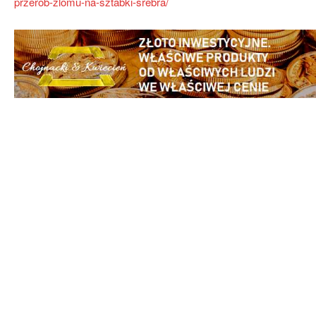
przerob-zlomu-na-sztabki-srebra/