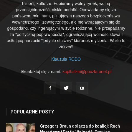
historii, kulturze. Popieramy wolny rynek, wolną
przedsiębiorczość, niskie podatki. Opowiadamy się za
państwem minimum, pilnującym naszego bezpieczeństwa
wewnętrznego i zewnętrznego, ale nie wtrącającym się do
gospodarki, czy ingerującym w życie rodzinne. Nie przepadamy
za "polityczną poprawnością", ograniczającą wolność słowa i
usiłującą narzucić "jedynie słuszny" kierunek myślenia. Warto tu
zajrzeć!
Klauzula RODO
Skontaktuj się z nami:
kapitalizm@poczta.onet.pl
POPULARNE POSTY
Grzegorz Braun dołącza do koalicji: Ruch
Narodowy i Partia Wolność. Prawica...