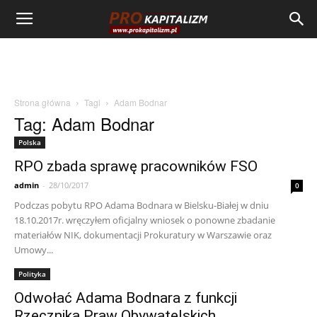
Strona główna
Tagi
Adam Bodnar
Tag: Adam Bodnar
Polska
RPO zbada sprawę pracowników FSO
admin
-
28/10/2017
0
Podczas pobytu RPO Adama Bodnara w Bielsku-Białej w dniu
18.10.2017r. wręczyłem oficjalny wniosek o ponowne zbadanie
materiałów NIK, dokumentacji Prokuratury w Warszawie oraz
Umowy...
Polityka
Odwołać Adama Bodnara z funkcji
Rzecznika Praw Obywatelskich