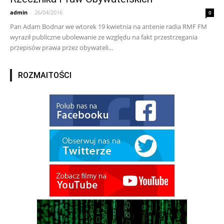
admin
-
26/04/2016
0
Pan Adam Bodnar we wtorek 19 kwietnia na antenie radia RMF FM
wyraził publiczne ubolewanie ze względu na fakt przestrzegania
przepisów prawa przez obywateli...
ROZMAITOŚCI