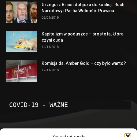
Grzegorz Braun dołącza do koalicji: Ruch
Narodowy i Partia Wolność. Prawica...
05/01/2019
Kapitalizm w poduszce – prostota, która
czyni cuda
14/11/2018
Komisja ds. Amber Gold – czy było warto?
17/11/2018
COVID-19 - WAŻNE
POPULARNE KATEGORIE
Zarządzaj zgodą