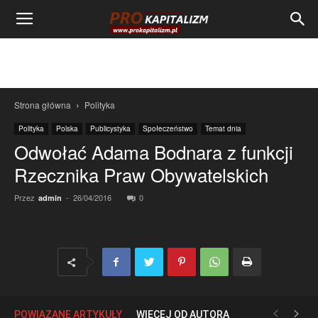
Strona główna
Polityka
Polityka
Polska
Publicystyka
Społeczeństwo
Temat dnia
Odwołać Adama Bodnara z funkcji
Rzecznika Praw Obywatelskich
Przez
-
26/04/2016
0
admin
POWIĄZANE ARTYKUŁY
WIĘCEJ OD AUTORA