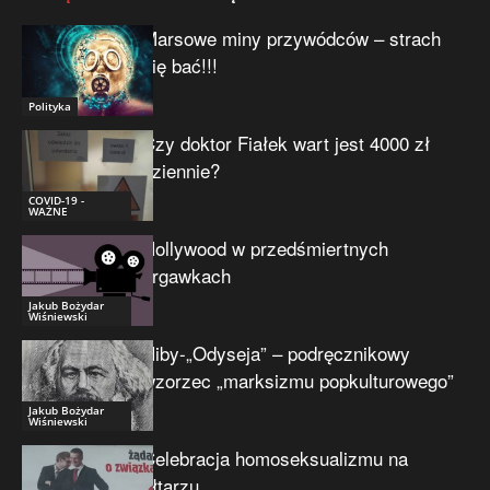
Marsowe miny przywódców – strach
się bać!!!
Polityka
Czy doktor Fiałek wart jest 4000 zł
dziennie?
COVID-19 -
WAŻNE
Hollywood w przedśmiertnych
drgawkach
Jakub Bożydar
Wiśniewski
Niby-„Odyseja” – podręcznikowy
wzorzec „marksizmu popkulturowego”
Jakub Bożydar
Wiśniewski
Celebracja homoseksualizmu na
ołtarzu