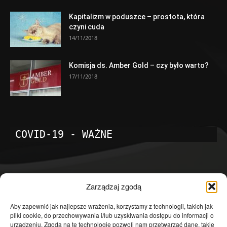
Kapitalizm w poduszce – prostota, która
czyni cuda
14/11/2018
Komisja ds. Amber Gold – czy było warto?
17/11/2018
COVID-19 - WAŻNE
POPULARNE KATEGORIE
Zarządzaj zgodą
Temat dnia
4601
Aby zapewnić jak najlepsze wrażenia, korzystamy z technologii, takich jak
pliki cookie, do przechowywania i/lub uzyskiwania dostępu do informacji o
Publicystyka
4363
urządzeniu. Zgoda na te technologie pozwoli nam przetwarzać dane, takie