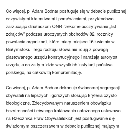
Co więcej, p. Adam Bodnar posługuje się w debacie publicznej
oczywistymi kłamstwami i pomówieniami, przykładowo
zarzucając działaczom ONR rzekome odczytywanie „list
zdrajców” podczas uroczystych obchodów 82. rocznicy
powstania organizacji, które miały miejsce 16 kwietnia w
Białymstoku. Tego rodzaju słowa nie licują z powagą
piastowanego urzędu konstytucyjnego i narażają autorytet
urzędu, a co za tym idzie wszystkich instytucji państwa
polskiego, na całkowitą kompromitację.
Co więcej, p. Adam Bodnar dokonuje świadomej segregacji
obywateli na lepszych i gorszych stosując kryteria czysto
ideologiczne. Zdecydowanym naruszeniem obowiązku
bezstronności i równego traktowania nałożonego ustawowo
na Rzecznika Praw Obywatelskich jest posługiwanie się
świadomym oszczerstwem w debacie publicznej mającym