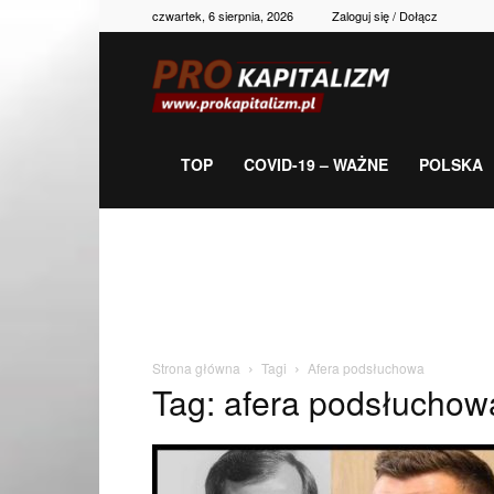
czwartek, 6 sierpnia, 2026
Zaloguj się / Dołącz
Prokapitalizm,
gospodarka,
TOP
COVID-19 – WAŻNE
POLSKA
polityka,
historia,
Strona główna
Tagi
Afera podsłuchowa
Tag: afera podsłuchow
newsy