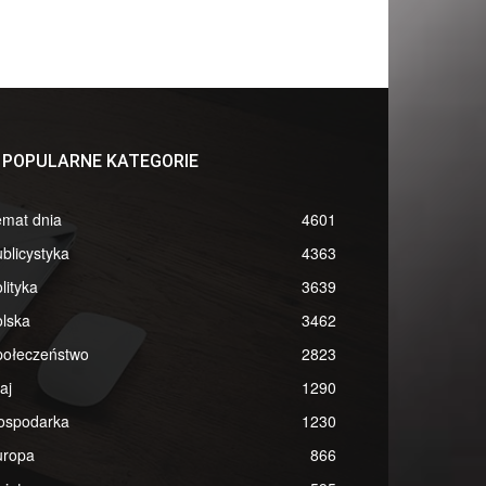
POPULARNE KATEGORIE
emat dnia
4601
blicystyka
4363
lityka
3639
lska
3462
połeczeństwo
2823
aj
1290
ospodarka
1230
uropa
866