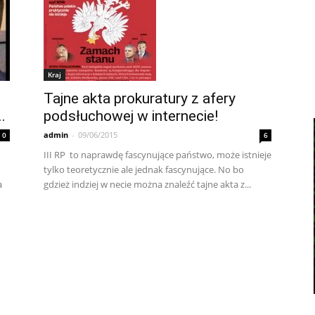
Kraj
Tajne akta prokuratury z afery
.
podsłuchowej w internecie!
admin
-
09/06/2015
0
6
III RP to naprawdę fascynujące państwo, może istnieje
tylko teoretycznie ale jednak fascynujące. No bo
a
gdzież indziej w necie można znaleźć tajne akta z...