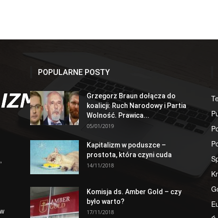
POPULARNE POSTY
Grzegorz Braun dołącza do
T
koalicji: Ruch Narodowy i Partia
Pu
Wolność. Prawica...
05/01/2019
Po
Po
Kapitalizm w poduszce –
prostota, która czyni cuda
S
,
14/11/2018
Kr
G
Komisja ds. Amber Gold – czy
było warto?
E
 w
17/11/2018