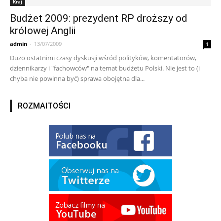
Kraj
Budżet 2009: prezydent RP droższy od
królowej Anglii
admin
-
13/07/2009
1
Dużo ostatnimi czasy dyskusji wśród polityków, komentatorów,
dziennikarzy i "fachowców" na temat budżetu Polski. Nie jest to (i
chyba nie powinna być) sprawa obojętna dla...
ROZMAITOŚCI