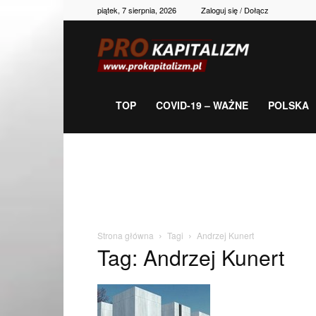
piątek, 7 sierpnia, 2026
Zaloguj się / Dołącz
Prokapitalizm,
gospodarka,
TOP
COVID-19 – WAŻNE
POLSKA
polityka,
historia,
Strona główna
Tagi
Andrzej Kunert
Tag: Andrzej Kunert
newsy