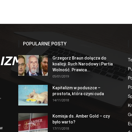
POPULARNE POSTY
Grzegorz Braun dołącza do
T
koalicji: Ruch Narodowy i Partia
Pu
Wolność. Prawica...
05/01/2019
Po
Po
Kapitalizm w poduszce –
prostota, która czyni cuda
S
,
14/11/2018
Kr
G
Komisja ds. Amber Gold – czy
było warto?
E
 w
17/11/2018