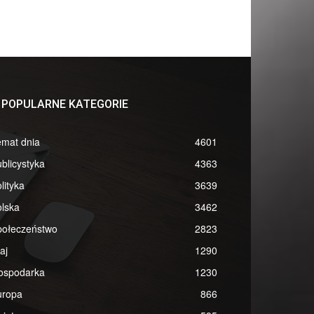
POPULARNE KATEGORIE
emat dnia
4601
blicystyka
4363
lityka
3639
lska
3462
połeczeństwo
2823
aj
1290
ospodarka
1230
uropa
866