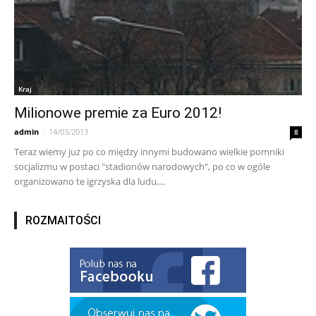
Kraj
Milionowe premie za Euro 2012!
admin
-
14/03/2013
8
Teraz wiemy już po co między innymi budowano wielkie pomniki
socjalizmu w postaci "stadionów narodowych", po co w ogóle
organizowano te igrzyska dla ludu,...
ROZMAITOŚCI