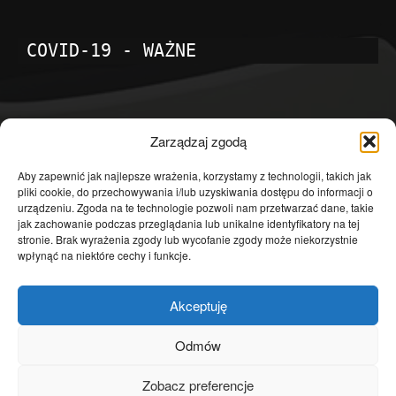
COVID-19 - WAŻNE
POPULARNE KATEGORIE
Zarządzaj zgodą
Temat dnia
4601
Aby zapewnić jak najlepsze wrażenia, korzystamy z technologii, takich jak
pliki cookie, do przechowywania i/lub uzyskiwania dostępu do informacji o
Publicystyka
4363
urządzeniu. Zgoda na te technologie pozwoli nam przetwarzać dane, takie
jak zachowanie podczas przeglądania lub unikalne identyfikatory na tej
Polityka
3639
stronie. Brak wyrażenia zgody lub wycofanie zgody może niekorzystnie
Polska
3462
wpłynąć na niektóre cechy i funkcje.
Społeczeństwo
2823
Akceptuję
Kraj
1290
Gospodarka
1230
Odmów
Europa
866
Zobacz preferencje
Świat
595