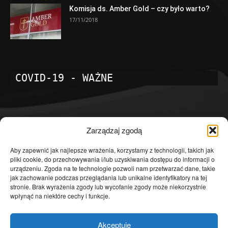
Komisja ds. Amber Gold – czy było warto?
17/11/2018
COVID-19 - WAŻNE
POPULARNE KATEGORIE
Zarządzaj zgodą
Temat dnia
4601
Aby zapewnić jak najlepsze wrażenia, korzystamy z technologii, takich jak
pliki cookie, do przechowywania i/lub uzyskiwania dostępu do informacji o
Publicystyka
4363
urządzeniu. Zgoda na te technologie pozwoli nam przetwarzać dane, takie
jak zachowanie podczas przeglądania lub unikalne identyfikatory na tej
Polityka
3639
stronie. Brak wyrażenia zgody lub wycofanie zgody może niekorzystnie
Polska
3462
wpłynąć na niektóre cechy i funkcje.
Społeczeństwo
2823
Akceptuję
Kraj
1290