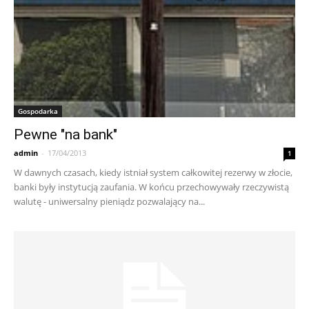
Gospodarka
Pewne "na bank"
admin
-
17/04/2013
1
W dawnych czasach, kiedy istniał system całkowitej rezerwy w złocie,
banki były instytucją zaufania. W końcu przechowywały rzeczywistą
walutę - uniwersalny pieniądz pozwalający na...