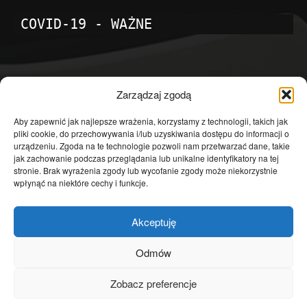
COVID-19 - WAŻNE
POPULARNE KATEGORIE
Zarządzaj zgodą
Temat dnia
4601
Aby zapewnić jak najlepsze wrażenia, korzystamy z technologii, takich jak
pliki cookie, do przechowywania i/lub uzyskiwania dostępu do informacji o
Publicystyka
4363
urządzeniu. Zgoda na te technologie pozwoli nam przetwarzać dane, takie
jak zachowanie podczas przeglądania lub unikalne identyfikatory na tej
Polityka
3639
stronie. Brak wyrażenia zgody lub wycofanie zgody może niekorzystnie
Polska
3462
wpłynąć na niektóre cechy i funkcje.
Społeczeństwo
2823
Akceptuję
Kraj
1290
Gospodarka
1230
Odmów
Europa
866
Zobacz preferencje
Świat
595