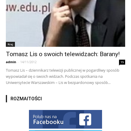
Kraj
Tomasz Lis o swoich telewidzach: Barany!
admin
-
14/11/2012
15
Tomasz Lis – dziennikarz telewizji publicznej w pogardliwy sposób
wypowiadał się o swoich widzach. Podczas spotkania na
Uniwersytecie Warszawskim – Lis w bezpardonowy sposób...
ROZMAITOŚCI