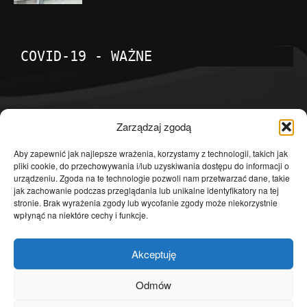
COVID-19 - WAŻNE
POPULARNE KATEGORIE
Zarządzaj zgodą
Temat dnia
4601
Aby zapewnić jak najlepsze wrażenia, korzystamy z technologii, takich jak
pliki cookie, do przechowywania i/lub uzyskiwania dostępu do informacji o
Publicystyka
4363
urządzeniu. Zgoda na te technologie pozwoli nam przetwarzać dane, takie
jak zachowanie podczas przeglądania lub unikalne identyfikatory na tej
Polityka
3639
stronie. Brak wyrażenia zgody lub wycofanie zgody może niekorzystnie
Polska
3462
wpłynąć na niektóre cechy i funkcje.
Społeczeństwo
2823
Akceptuję
Kraj
1290
Gospodarka
1230
Odmów
Europa
866