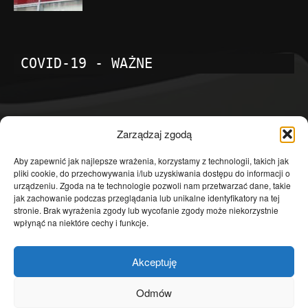
COVID-19 - WAŻNE
POPULARNE KATEGORIE
Zarządzaj zgodą
Temat dnia
4601
Aby zapewnić jak najlepsze wrażenia, korzystamy z technologii, takich jak
pliki cookie, do przechowywania i/lub uzyskiwania dostępu do informacji o
Publicystyka
4363
urządzeniu. Zgoda na te technologie pozwoli nam przetwarzać dane, takie
jak zachowanie podczas przeglądania lub unikalne identyfikatory na tej
Polityka
3639
stronie. Brak wyrażenia zgody lub wycofanie zgody może niekorzystnie
Polska
3462
wpłynąć na niektóre cechy i funkcje.
Społeczeństwo
2823
Akceptuję
Kraj
1290
Gospodarka
1230
Odmów
Europa
866